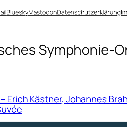
ail
Bluesky
Mastodon
Datenschutzerklärung
I
sches Symphonie-Orc
– Erich Kästner, Johannes Bra
Cuvée