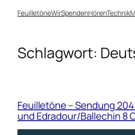
Zum
Feuilletöne
Wir
Spenden
Hören
Technik
M
Inhalt
springen
Schlagwort:
Deut
Feuilletöne – Sendung 204 
und Edradour/Ballechin 8 