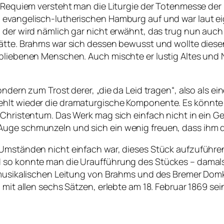
m Requiem versteht man die Liturgie der Totenmesse der
 evangelisch-lutherischen Hamburg auf und war laut eig
 der wird nämlich gar nicht erwähnt, das trug nun auc
hätte. Brahms war sich dessen bewusst und wollte diese
bliebenen Menschen. Auch mischte er lustig Altes und N
ndern zum Trost derer, „die da Leid tragen“, also als ei
ehlt wieder die dramaturgische Komponente. Es könnte
m Christentum. Das Werk mag sich einfach nicht in ein 
Auge schmunzeln und sich ein wenig freuen, dass ihm d
m Umständen nicht einfach war, dieses Stück aufzuführ
 so konnte man die Uraufführung des Stückes – damals 
r musikalischen Leitung von Brahms und des Bremer Domk
o mit allen sechs Sätzen, erlebte am 18. Februar 1869 