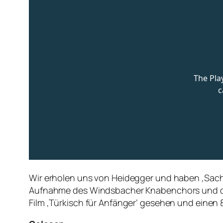
Wir erholen uns von Heidegger und haben ‚Sach
Aufnahme des Windsbacher Knabenchors und des
Film ‚Türkisch für Anfänger‘ gesehen und einen