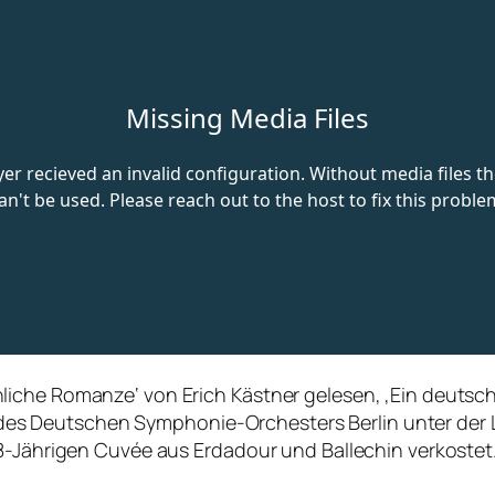
liche Romanze‘ von Erich Kästner gelesen, ‚Ein deutsc
 Deutschen Symphonie-Orchesters Berlin unter der Lei
 8-Jährigen Cuvée aus Erdadour und Ballechin verkostet