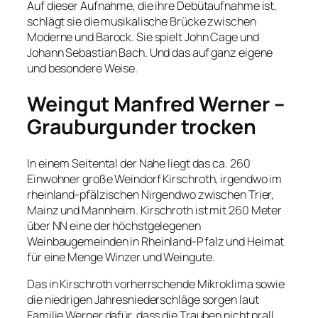
Auf dieser Aufnahme, die ihre Debütaufnahme ist,
schlägt sie die musikalische Brücke zwischen
Moderne und Barock. Sie spielt John Cage und
Johann Sebastian Bach. Und das auf ganz eigene
und besondere Weise.
Weingut Manfred Werner –
Grauburgunder trocken
In einem Seitental der Nahe liegt das ca. 260
Einwohner große Weindorf Kirschroth, irgendwo im
rheinland-pfälzischen Nirgendwo zwischen Trier,
Mainz und Mannheim. Kirschroth ist mit 260 Meter
über NN eine der höchstgelegenen
Weinbaugemeinden in Rheinland-Pfalz und Heimat
für eine Menge Winzer und Weingute.
Das in Kirschroth vorherrschende Mikroklima sowie
die niedrigen Jahresniederschläge sorgen laut
Familie Werner dafür, dass die Trauben nicht prall