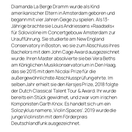
Diamanda La Berge Dramm wurde als Kind
amerikanischer Eltern in Amsterdam geboren und
begann mit vier Jahren Geige zu spielen. Als 13-
Jährige brachte sie Louis Andriessens »Raadsels«
für Solovioline im Concertgebouw Amsterdam zur
Uraufführung. Sie studierte am New England
Conservatory in Boston, wo sie zum Abschluss ihres
Bachelors mit dem John Cage Award ausgezeichnet
wurde. Ihren Master absolvierte sie bei Vera Beths
am Königlichen Musikkonservatorium in Den Haag,
das sie 2015 mit dem Nicolai Prize für die
außergewöhnlichste Abschlussprüfung ehrte. Im
selben Jahr erhielt sie den Kersjes Prize, 2018 folgte
der Dutch Classical Talent Tour & Award. Ihr wurde
bereits ein Stück gewidmet, und zwar vom irischen
Komponisten Garth Knox. Es handelt sich um ein
Solozyklus namens ‚Violin Spaces‘. 2019 wurde die
junge Violinistin mit dem Förderpreis
Deutschlandfunk ausgezeichnet.