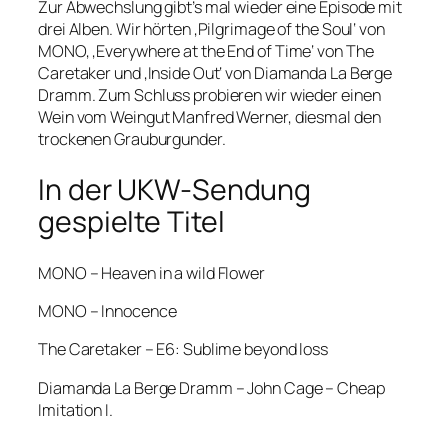
Zur Abwechslung gibt’s mal wieder eine Episode mit
drei Alben. Wir hörten ‚Pilgrimage of the Soul‘ von
MONO, ‚Everywhere at the End of Time‘ von The
Caretaker und ‚Inside Out‘ von Diamanda La Berge
Dramm. Zum Schluss probieren wir wieder einen
Wein vom Weingut Manfred Werner, diesmal den
trockenen Grauburgunder.
In der UKW-Sendung
gespielte Titel
MONO – Heaven in a wild Flower
MONO – Innocence
The Caretaker – E6: Sublime beyond loss
Diamanda La Berge Dramm – John Cage – Cheap
Imitation I.