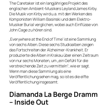
The Caretaker ist ein langjähriges Projekt des
englischen Ambient-Musikers Leyland James Kirby.
Die Musik von Kirby wird u.a. mit den Werken des
Komponisten William Basinski und dem Elektro-
Musiker Burial verglichen, wobei auch Einflüsse von
John Cage zu hören sind.
‚Everywhere at the End of Time‘ ist eine Sammlung
von sechs Alben. Diese sechs Studioalben zeigen
das Fortschreiten der Alzheimer-Krankheit. Er
produzierte die Alben in Krakau über einen Zeitraum
von nur sechs Monaten, um „ein Gefühl für die
verstreichende Zeit zu vermitteln“, wie er sagt.
Wenn man diese Sammlung als eine
Veröffentlichung sehen mag, so ist es die elfte
Veröffentlichung insgesamt.
Diamanda La Berge Dramm
– Inside Out