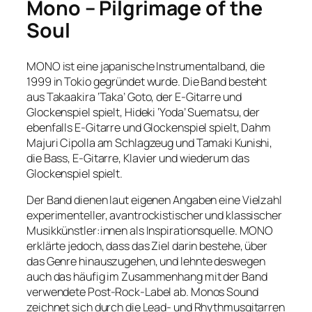
Mono – Pilgrimage of the
Soul
MONO ist eine japanische Instrumentalband, die
1999 in Tokio gegründet wurde. Die Band besteht
aus Takaakira ‘Taka’ Goto, der E-Gitarre und
Glockenspiel spielt, Hideki ‘Yoda’ Suematsu, der
ebenfalls E-Gitarre und Glockenspiel spielt, Dahm
Majuri Cipolla am Schlagzeug und Tamaki Kunishi,
die Bass, E-Gitarre, Klavier und wiederum das
Glockenspiel spielt.
Der Band dienen laut eigenen Angaben eine Vielzahl
experimenteller, avantrockistischer und klassischer
Musikkünstler:innen als Inspirationsquelle. MONO
erklärte jedoch, dass das Ziel darin bestehe, über
das Genre hinauszugehen, und lehnte deswegen
auch das häufig im Zusammenhang mit der Band
verwendete Post-Rock-Label ab. Monos Sound
zeichnet sich durch die Lead- und Rhythmusgitarren