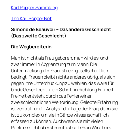
Karl Popper Sammlung
The Karl Popper Net
Simone de Beauvoir – Das andere Geschlecht
(Das zweite Geschlecht)
Die Wegbereiterin
Man ist nicht als Frau geboren, man wird es, und
zwar immer in Abgrenzung zum Mann. Die
Unterdrückung der Frau ist rein gesellschaftlich
bedingt. Frauen bleibt nichts anderes übrig, als sich
gegen ihre Unterdrückung zu wehren, das wäre für
beide Geschlechter ein Schritt in Richtung Freiheit.
Freiheit entsteht durch das Fehlen einer
zweischlechtlichen Weltordnung. Gelebte Erfahrung
ist zentral für die Analyse der Lage der Frau, denn sie
ist zu komplex um sie in Gänze wissenschaftlich
erfassen zu können. Auch wenn sie mit vielen
Punkten nicht überstimmt, ist sich Frau Windhorst