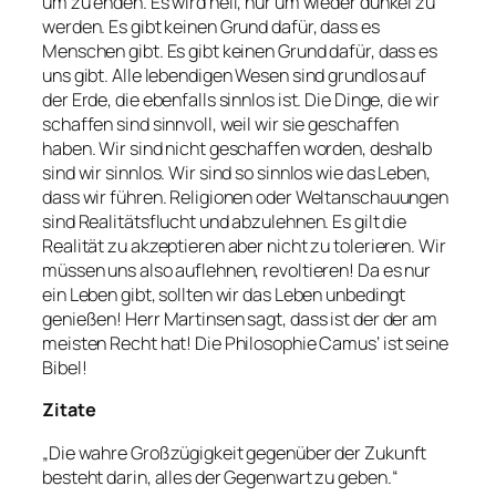
um zu enden. Es wird hell, nur um wieder dunkel zu
werden. Es gibt keinen Grund dafür, dass es
Menschen gibt. Es gibt keinen Grund dafür, dass es
uns gibt. Alle lebendigen Wesen sind grundlos auf
der Erde, die ebenfalls sinnlos ist. Die Dinge, die wir
schaffen sind sinnvoll, weil wir sie geschaffen
haben. Wir sind nicht geschaffen worden, deshalb
sind wir sinnlos. Wir sind so sinnlos wie das Leben,
dass wir führen. Religionen oder Weltanschauungen
sind Realitätsflucht und abzulehnen. Es gilt die
Realität zu akzeptieren aber nicht zu tolerieren. Wir
müssen uns also auflehnen, revoltieren! Da es nur
ein Leben gibt, sollten wir das Leben unbedingt
genießen! Herr Martinsen sagt, dass ist der der am
meisten Recht hat! Die Philosophie Camus‘ ist seine
Bibel!
Zitate
„Die wahre Großzügigkeit gegenüber der Zukunft
besteht darin, alles der Gegenwart zu geben.“