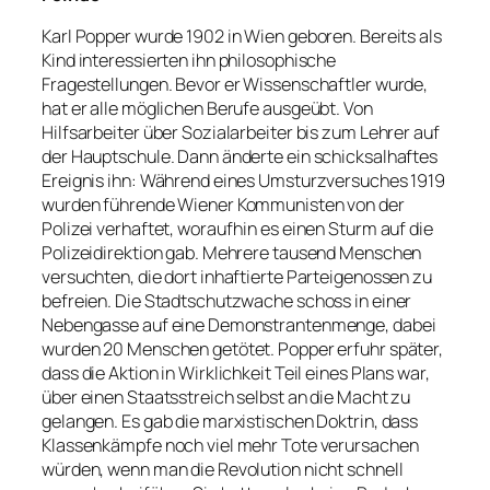
Karl Popper wurde 1902 in Wien geboren. Bereits als
Kind interessierten ihn philosophische
Fragestellungen. Bevor er Wissenschaftler wurde,
hat er alle möglichen Berufe ausgeübt. Von
Hilfsarbeiter über Sozialarbeiter bis zum Lehrer auf
der Hauptschule. Dann änderte ein schicksalhaftes
Ereignis ihn: Während eines Umsturzversuches 1919
wurden führende Wiener Kommunisten von der
Polizei verhaftet, woraufhin es einen Sturm auf die
Polizeidirektion gab. Mehrere tausend Menschen
versuchten, die dort inhaftierte Parteigenossen zu
befreien. Die Stadtschutzwache schoss in einer
Nebengasse auf eine Demonstrantenmenge, dabei
wurden 20 Menschen getötet. Popper erfuhr später,
dass die Aktion in Wirklichkeit Teil eines Plans war,
über einen Staatsstreich selbst an die Macht zu
gelangen. Es gab die marxistischen Doktrin, dass
Klassenkämpfe noch viel mehr Tote verursachen
würden, wenn man die Revolution nicht schnell