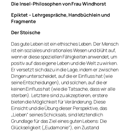
Die Insel-Philosophen von Frau Windhorst
Epiktet – Lehrgespräche, Handbüchlein und
Fragmente
Der Stoische
Das gute Leben ist ein ethisches Leben. Der Mensch
ist ein soziales und rationales Wesen und blüht auf,
wenn er diese speziellen Fähigkeiten anwendet, um
positiv auf das eigene Leben und die Welt zu wirken.
Er versetzt sich dazu in die Lage, indem er zwischen
Dingen unterscheidet, auf die er Einfluss hat (wie
seine Entscheidungen), und solchen, auf die er
keinen Einfluss hat (wie die Tatsache, dass wir alle
sterben). Letztere sind zu akzeptieren, erstere
bieten die Möglichkeit für Veränderung. Diese
Einsicht und die Übung dieser Perspektive, das
„Lieben“ seines Schicksals, sind letztendlich
Grundlage für das Ziel eines guten Lebens: Die
Glückseligkeit („Eudamonie“), ein Zustand