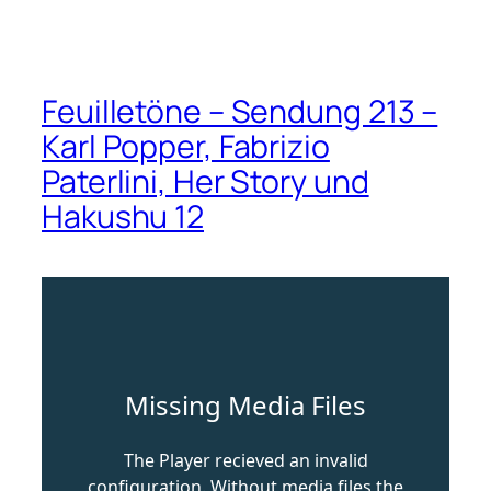
Feuilletöne – Sendung 213 –
Karl Popper, Fabrizio
Paterlini, Her Story und
Hakushu 12