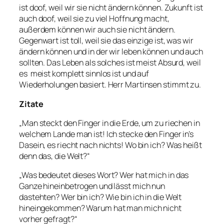
ist doof, weil wir sie nicht ändern können. Zukunft ist
auch doof, weil sie zu viel Hoffnung macht,
außerdem können wir auch sie nicht ändern.
Gegenwart ist toll, weil sie das einzige ist, was wir
ändern können und in der wir leben können und auch
sollten. Das Leben als solches ist meist Absurd, weil
es meist komplett sinnlos ist und auf
Wiederholungen basiert. Herr Martinsen stimmt zu.
Zitate
„Man steckt den Finger in die Erde, um zu riechen in
welchem Lande man ist! Ich stecke den Finger in’s
Dasein, es riecht nach nichts! Wo bin ich? Was heißt
denn das, die Welt?“
„Was bedeutet dieses Wort? Wer hat mich in das
Ganze hineinbetrogen und lässt mich nun
dastehten? Wer bin ich? Wie bin ich in die Welt
hineingekommen? Warum hat man mich nicht
vorher gefragt?“