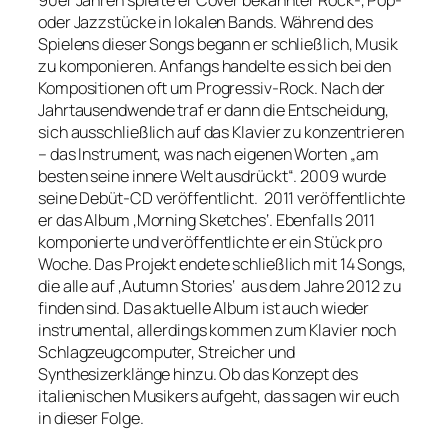
oder Jazzstücke in lokalen Bands. Während des
Spielens dieser Songs begann er schließlich, Musik
zu komponieren. Anfangs handelte es sich bei den
Kompositionen oft um Progressiv-Rock. Nach der
Jahrtausendwende traf er dann die Entscheidung,
sich ausschließlich auf das Klavier zu konzentrieren
– das Instrument, was nach eigenen Worten „am
besten seine innere Welt ausdrückt“. 2009 wurde
seine Debüt-CD veröffentlicht. 2011 veröffentlichte
er das Album ‚Morning Sketches‘. Ebenfalls 2011
komponierte und veröffentlichte er ein Stück pro
Woche. Das Projekt endete schließlich mit 14 Songs,
die alle auf ‚Autumn Stories‘ aus dem Jahre 2012 zu
finden sind. Das aktuelle Album ist auch wieder
instrumental, allerdings kommen zum Klavier noch
Schlagzeugcomputer, Streicher und
Synthesizerklänge hinzu. Ob das Konzept des
italienischen Musikers aufgeht, das sagen wir euch
in dieser Folge.