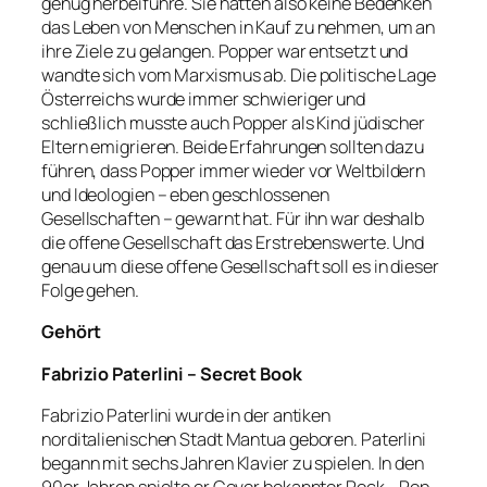
genug herbeiführe. Sie hatten also keine Bedenken
das Leben von Menschen in Kauf zu nehmen, um an
ihre Ziele zu gelangen. Popper war entsetzt und
wandte sich vom Marxismus ab. Die politische Lage
Österreichs wurde immer schwieriger und
schließlich musste auch Popper als Kind jüdischer
Eltern emigrieren. Beide Erfahrungen sollten dazu
führen, dass Popper immer wieder vor Weltbildern
und Ideologien – eben geschlossenen
Gesellschaften – gewarnt hat. Für ihn war deshalb
die offene Gesellschaft das Erstrebenswerte. Und
genau um diese offene Gesellschaft soll es in dieser
Folge gehen.
Gehört
Fabrizio Paterlini – Secret Book
Fabrizio Paterlini wurde in der antiken
norditalienischen Stadt Mantua geboren. Paterlini
begann mit sechs Jahren Klavier zu spielen. In den
90er Jahren spielte er Cover bekannter Rock-, Pop-