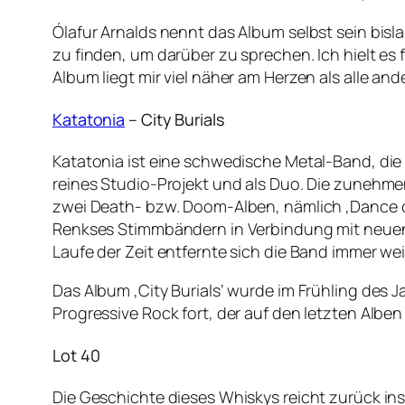
Ólafur Arnalds nennt das Album selbst sein bisl
zu finden, um darüber zu sprechen. Ich hielt es 
Album liegt mir viel näher am Herzen als alle and
Katatonia
– City Burials
Katatonia ist eine schwedische Metal-Band, di
reines Studio-Projekt und als Duo. Die zunehmen
zwei Death- bzw. Doom-Alben, nämlich ‚Dance o
Renkses Stimmbändern in Verbindung mit neuen 
Laufe der Zeit entfernte sich die Band immer we
Das Album ‚City Burials‘ wurde im Frühling des J
Progressive Rock fort, der auf den letzten Alben 
Lot 40
Die Geschichte dieses Whiskys reicht zurück ins 1