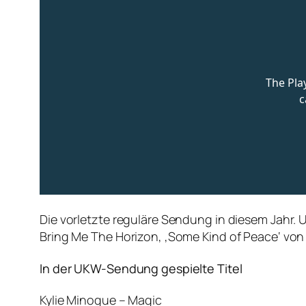
Die vorletzte reguläre Sendung in diesem Jahr. 
Bring Me The Horizon, ‚Some Kind of Peace‘ von Ó
In der UKW-Sendung gespielte Titel
Kylie Minogue – Magic