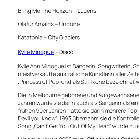
Bring Me The Horizon – Ludens
Ólafur Arnalds – Undone
Katatonia – City Glaciers
Kylie Minogue
– Disco
Kylie Ann Minogue ist Sängerin, Songwriterin, S
meistverkaufte australische Künstlerin aller Zei
‚Princess of Pop‘ und als Stil-Ikone bezeichnet
Die in Melbourne geborene und aufgewachsene M
Jahren wurde sie dann auch als Sängerin als ei
frühen 90er Jahren hatte sie dann mehrere Top-T
Devil you know‘. 1993 übernahm sie die Kontrolle
Song ‚Can’t Get You Out Of My Head‘ wurde zu ei