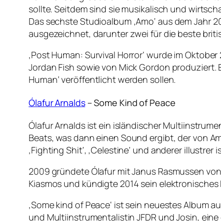
sollte. Seitdem sind sie musikalisch und wirtsch
Das sechste Studioalbum ‚Amo‘ aus dem Jahr 201
ausgezeichnet, darunter zwei für die beste brit
‚Post Human: Survival Horror‘ wurde im Oktober
Jordan Fish sowie von Mick Gordon produziert. E
Human‘ veröffentlicht werden sollen.
Ólafur Arnalds
– Some Kind of Peace
Ólafur Arnalds ist ein isländischer Multiinstrum
Beats, was dann einen Sound ergibt, der von Am
‚Fighting Shit‘, ‚Celestine‘ und anderer illustre
2009 gründete Ólafur mit Janus Rasmussen von 
Kiasmos und kündigte 2014 sein elektronisches
‚Some kind of Peace‘ ist sein neuestes Album au
und Multiinstrumentalistin JFDR und Josin, ein