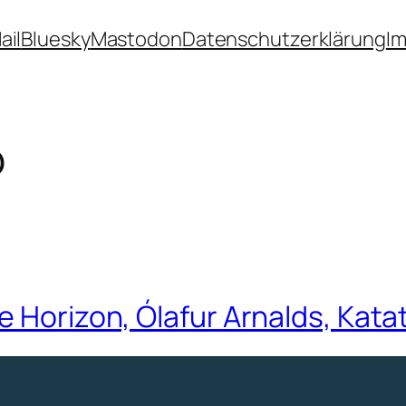
ail
Bluesky
Mastodon
Datenschutzerklärung
I
o
e Horizon, Ólafur Arnalds, Kata