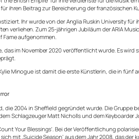
the British Empire‘ für ihre Verdienste für die Musik e
 für ihren Beitrag zur Bereicherung der französischen K
ziert. Ihr wurde von der Anglia Ruskin University für ih
n verliehen. Zum 25-jährigen Jubiläum der ARIA Music 
l of Fame aufgenommen.
ue, das im November 2020 veröffentlicht wurde. Es wird 
prägt.
ylie Minogue ist damit die erste Künstlerin, die in fün
rror
nd, die 2004 in Sheffield gegründet wurde. Die Gruppe 
, dem Schlagzeuger Matt Nicholls und dem Keyboarder J
ount Your Blessings‘. Bei der Veröffentlichung polarisi
 sich mit ‚Suicide Season‘ aus dem Jahr 2008, das der