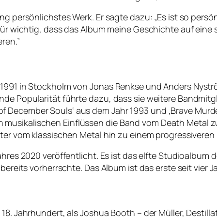
ang persönlichstes Werk. Er sagte dazu: „Es ist so persö
für wichtig, dass das Album meine Geschichte auf eine s
eren.”
e 1991 in Stockholm von Jonas Renkse und Anders Nyst
de Popularität führte dazu, dass sie weitere Bandmitgli
f December Souls‘ aus dem Jahr 1993 und ‚Brave Murde
musikalischen Einflüssen die Band vom Death Metal zu
iter vom klassischen Metal hin zu einem progressiveren
ahres 2020 veröffentlicht. Es ist das elfte Studioalbum 
bereits vorherrschte. Das Album ist das erste seit vier J
8. Jahrhundert, als Joshua Booth – der Müller, Destillat