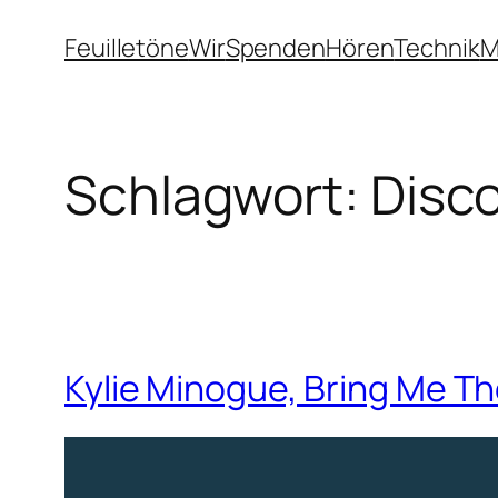
Zum
Feuilletöne
Wir
Spenden
Hören
Technik
M
Inhalt
springen
Schlagwort:
Disc
Kylie Minogue, Bring Me Th