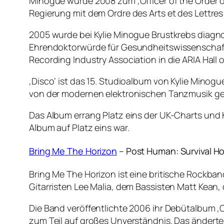
Minogue wurde 2008 zum ‚Officer of the Order of 
Regierung mit dem Ordre des Arts et des Lettres
2005 wurde bei Kylie Minogue Brustkrebs diagnosti
Ehrendoktorwürde für Gesundheitswissenschafte
Recording Industry Association in die ARIA Hal
‚Disco‘ ist das 15. Studioalbum von Kylie Minog
von der modernen elektronischen Tanzmusik ge
Das Album errang Platz eins der UK-Charts und K
Album auf Platz eins war.
Bring Me The Horizon
– Post Human: Survival Ho
Bring Me The Horizon ist eine britische Rockba
Gitarristen Lee Malia, dem Bassisten Matt Kean
Die Band veröffentlichte 2006 ihr Debütalbum ‚C
zum Teil auf großes Unverständnis. Das änderte