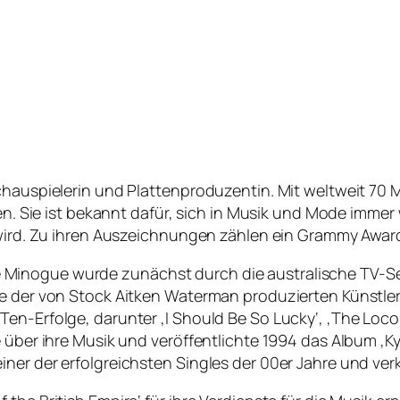
chauspielerin und Plattenproduzentin. Mit weltweit 70 M
ten. Sie ist bekannt dafür, sich in Musik und Mode imme
 wird. Zu ihren Auszeichnungen zählen ein Grammy Award
inogue wurde zunächst durch die australische TV-Seri
ne der von Stock Aitken Waterman produzierten Künstler
en-Erfolge, darunter ‚I Should Be So Lucky‘, ‚The Loco
 über ihre Musik und veröffentlichte 1994 das Album ‚Ky
ner der erfolgreichsten Singles der 00er Jahre und verka