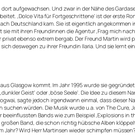
ch dort aufgewachsen. Und zwar in der Nähe des Gardasees
itet. ‚Dolce Vita für Fortgeschrittene‘ ist der erste R
 nach Deutschland kam. Sie ist eigentlich angekommen i
 sie mit ihren Freundinnen die Agentur ‚Frag mich nach 
r privat ebenso extrem bergab. Der Freund Martin wird p
 sich deswegen zu ihrer Freundin Ilaria. Und sie lernt ei
e aus Glasgow kommt. Im Jahr 1995 wurde sie gegründe
‚dunkler Geist‘ oder ‚böse Seele‘. Die Idee zu diesem 
n Mogwai, sagte jedoch irgendwann einmal, dass dieser N
n suchen würden. Die Musik wurde u.a. von The Cure, Jo
r beeinflussten Bands wie zum Beispiel ‚Explosions in th
r großen Band, die schon richtig hübsche Alben klöppe
sem Jahr? Wird Herr Martinsen wieder schimpfen müssen