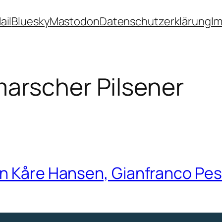
ail
Bluesky
Mastodon
Datenschutzerklärung
I
marscher Pilsener
hn Kåre Hansen, Gianfranco Pes