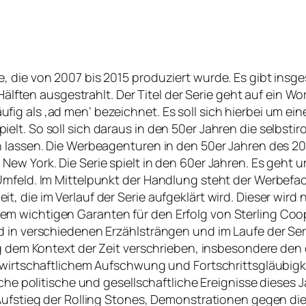
 die von 2007 bis 2015 produziert wurde. Es gibt insges
 Hälften ausgestrahlt. Der Titel der Serie geht auf ein W
g als ‚ad men‘ bezeichnet. Es soll sich hierbei um eine
elt. So soll sich daraus in den 50er Jahren die selbst
n lassen. Die Werbeagenturen in den 50er Jahren des 20
w York. Die Serie spielt in den 60er Jahren. Es geht um
Umfeld. Im Mittelpunkt der Handlung steht der Werbefa
, die im Verlauf der Serie aufgeklärt wird. Dieser wir
 wichtigen Garanten für den Erfolg von Sterling Coope
d in verschiedenen Erzählsträngen und im Laufe der Se
ng dem Kontext der Zeit verschrieben, insbesondere den
n wirtschaftlichem Aufschwung und Fortschrittsgläubigk
iche politische und gesellschaftliche Ereignisse dieses J
r Aufstieg der Rolling Stones, Demonstrationen gegen