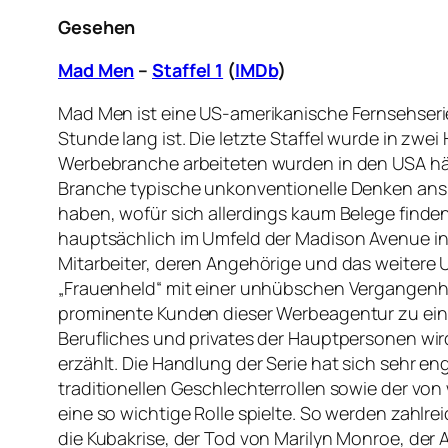
Gesehen
Mad Men
–
Staffel 1
(
IMDb
)
Mad Men ist eine US-amerikanische Fernsehserie,
Stunde lang ist. Die letzte Staffel wurde in zwei
Werbebranche arbeiteten wurden in den USA häufi
Branche typische unkonventionelle Denken anspi
haben, wofür sich allerdings kaum Belege finde
hauptsächlich im Umfeld der Madison Avenue in Ne
Mitarbeiter, deren Angehörige und das weitere 
„Frauenheld“ mit einer unhübschen Vergangenheit
prominente Kunden dieser Werbeagentur zu einem
Berufliches und privates der Hauptpersonen wir
erzählt. Die Handlung der Serie hat sich sehr e
traditionellen Geschlechterrollen sowie der vo
eine so wichtige Rolle spielte. So werden zahlre
die Kubakrise, der Tod von Marilyn Monroe, de