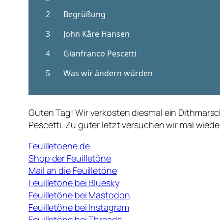
Guten Tag! Wir verkosten diesmal ein Dithmarsch
Pescetti. Zu guter letzt versuchen wir mal wied
Feuilletoene.de
Shop der Feuilletöne
Mail an die Feuilletöne
Feuilletöne bei Bluesky
Feuilletöne bei Mastodon
Feuilletöne bei Instagram
Feuilletöne bei Threads