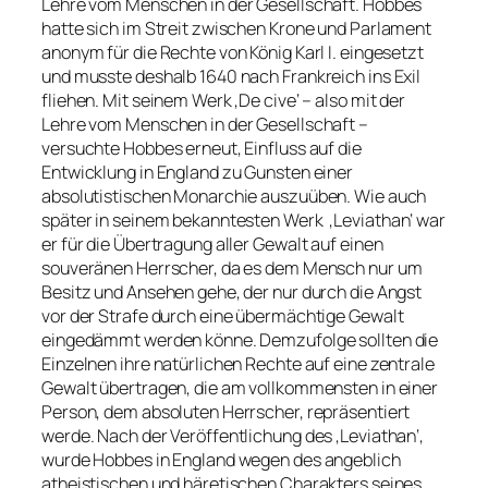
Lehre vom Menschen in der Gesellschaft. Hobbes
hatte sich im Streit zwischen Krone und Parlament
anonym für die Rechte von König Karl I. eingesetzt
und musste deshalb 1640 nach Frankreich ins Exil
fliehen. Mit seinem Werk ‚De cive‘ – also mit der
Lehre vom Menschen in der Gesellschaft –
versuchte Hobbes erneut, Einfluss auf die
Entwicklung in England zu Gunsten einer
absolutistischen Monarchie auszuüben. Wie auch
später in seinem bekanntesten Werk
‚Leviathan‘ war
er für die Übertragung aller Gewalt auf einen
souveränen Herrscher, da es dem Mensch nur um
Besitz und Ansehen gehe, der nur durch die Angst
vor der Strafe durch eine übermächtige Gewalt
eingedämmt werden könne. Demzufolge sollten die
Einzelnen ihre natürlichen Rechte auf eine zentrale
Gewalt übertragen, die am vollkommensten in einer
Person, dem absoluten Herrscher, repräsentiert
werde. Nach der Veröffentlichung des ‚Leviathan‘,
wurde Hobbes in England wegen des angeblich
atheistischen und häretischen Charakters seines