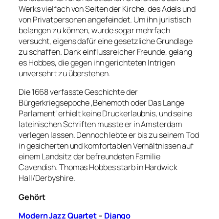
Werks vielfach von Seiten der Kirche, des Adels und
von Privatpersonen angefeindet. Um ihn juristisch
belangen zu können, wurde sogar mehrfach
versucht, eigens dafür eine gesetzliche Grundlage
zu schaffen. Dank einflussreicher Freunde, gelang
es Hobbes, die gegen ihn gerichteten Intrigen
unversehrt zu überstehen.
Die 1668 verfasste Geschichte der
Bürgerkriegsepoche ‚Behemoth oder Das Lange
Parlament‘ erhielt keine Druckerlaubnis, und seine
lateinischen Schriften musste er in Amsterdam
verlegen lassen. Dennoch lebte er bis zu seinem Tod
in gesicherten und komfortablen Verhältnissen auf
einem Landsitz der befreundeten Familie
Cavendish. Thomas Hobbes starb in Hardwick
Hall/Derbyshire.
Gehört
Modern Jazz Quartet
–
Django