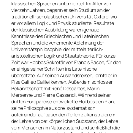
klassischen Sprachen unterrichtet. Im Alter von
vierzehn Jahren, begann er sein Studium an der
traditionell-scholastischen Universität Oxford, wo
er vor allem Logik und Physik studierte. Resultate
der klassischen Ausbildung waren genaue
Kenntnisse des Griechischen und Lateinischen
Sprachen und die vehemente Ablehnung der
Universitätsphilosophie, der mittelalterlich-
aristotelischen Logik und Staatstheorie. Für kurze
Zeit war Hobbes Sekretär von Francis Bacon, für den
er einige seiner Schriften ins Lateinische
übersetzte. Auf seinen Auslandsreisen, lernte er in
Pisa Galileo Galilei kennen. Außerdem schloss er
Bekanntschaft mit René Descartes, Marin
Mersenne und Pierre Gassendi. Während seiner
dritten Europareise entwickelte Hobbes den Plan,
seine Philosophie aus drei systematisch
aufeinander aufbauenden Teilen zu konstruieren:
der Lehre von der körperlichen Substanz, der Lehre
vom Menschen im Naturzustand und schließlich die