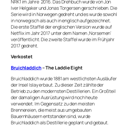
NRK1 im Jahre
2016. Das Drehbuch wurde von Jon
Iver Helgaker und Jonas Torgersen gerschrieben. Die
Serie wird in Norwegen gedreht und es wurde sowohl
in norwegisch als auch in englisch aufgezeichnet.
Die erste Staffel der englischen Version wurde auf
Netflix im Jahr 2017 unter dem Namen ‚Norsemen‘
veröffentlicht. Die zweite Staffel wurde im Frühjahr
2017 gedreht.
Verkostet
Bruichladdich
– The Laddie Eight
Bruichladdich wurde 1881 am westlichsten Ausläufer
der Insel Islay erbaut. Zu dieser Zeit zählte der
Betrieb zu den modernsten Destillerien. Ein Großteil
der damaligen Ausrüstung wird noch heute
verwendet. Im Gegensatz zu den meisten
Brennereien, die meist aus umgebauten
Bauernhäusern entstanden sind, wurde
Bruichladdich als Destillerie geplant und gebaut.