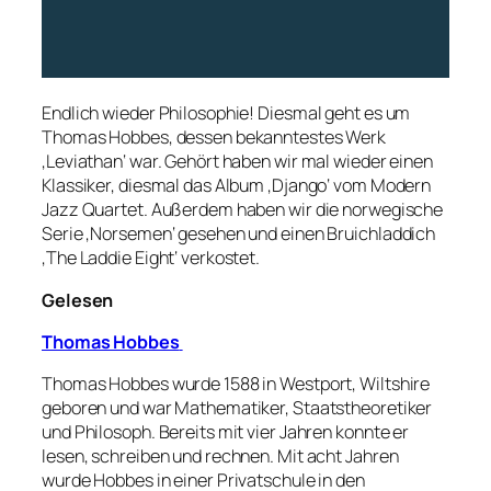
Endlich wieder Philosophie! Diesmal geht es um
Thomas Hobbes, dessen bekanntestes Werk
‚Leviathan‘ war. Gehört haben wir mal wieder einen
Klassiker, diesmal das Album ‚Django‘ vom Modern
Jazz Quartet. Außerdem haben wir die norwegische
Serie ‚Norsemen‘ gesehen und einen Bruichladdich
‚The Laddie Eight‘ verkostet.
Gelesen
Thomas Hobbes
Thomas Hobbes wurde 1588 in Westport, Wiltshire
geboren und war Mathematiker, Staatstheoretiker
und Philosoph. Bereits mit vier Jahren konnte er
lesen, schreiben und rechnen. Mit acht Jahren
wurde Hobbes in einer Privatschule in den