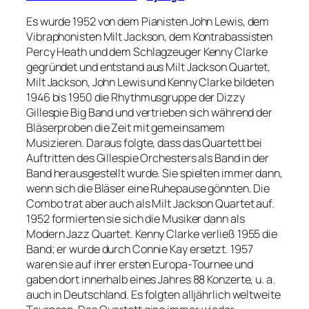
Es wurde 1952 von dem Pianisten John Lewis, dem
Vibraphonisten Milt Jackson, dem Kontrabassisten
Percy Heath und dem Schlagzeuger Kenny Clarke
gegründet und entstand aus Milt Jackson Quartet,
Milt Jackson, John Lewis und Kenny Clarke bildeten
1946 bis 1950 die Rhythmusgruppe der Dizzy
Gillespie Big Band und vertrieben sich während der
Bläserproben die Zeit mit gemeinsamem
Musizieren. Daraus folgte, dass das Quartett bei
Auftritten des Gillespie Orchesters als Band in der
Band herausgestellt wurde. Sie spielten immer dann,
wenn sich die Bläser eine Ruhepause gönnten. Die
Combo trat aber auch als Milt Jackson Quartet auf.
1952 formierten sie sich die Musiker dann als
Modern Jazz Quartet. Kenny Clarke verließ 1955 die
Band; er wurde durch Connie Kay ersetzt. 1957
waren sie auf ihrer ersten Europa-Tournee und
gaben dort innerhalb eines Jahres 88 Konzerte, u. a.
auch in Deutschland. Es folgten alljährlich weltweite