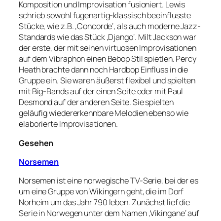
Komposition und Improvisation fusioniert. Lewis
schrieb sowohl fugenartig-klassisch beeinflusste
Stücke, wie z.B. ‚Concorde‘, als auch moderne Jazz-
Standards wie das Stück ‚Django‘. Milt Jackson war
der erste, der mit seinen virtuosen Improvisationen
auf dem Vibraphon einen Bebop Stil spietlen. Percy
Heath brachte dann noch Hardbop Einfluss in die
Gruppe ein. Sie waren äußerst flexibel und spielten
mit Big-Bands auf der einen Seite oder mit Paul
Desmond auf der anderen Seite. Sie spielten
geläufig wiedererkennbare Melodien ebenso wie
elaborierte Improvisationen.
Gesehen
Norsemen
Norsemen ist eine norwegische TV-Serie, bei der es
um eine Gruppe von Wikingern geht, die im Dorf
Norheim um das Jahr 790 leben. Zunächst lief die
Serie in Norwegen unter dem Namen ‚Vikingane‘ auf