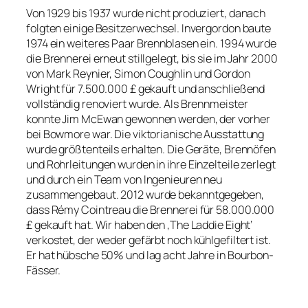
Von 1929 bis 1937 wurde nicht produziert, danach
folgten einige Besitzerwechsel. Invergordon baute
1974 ein weiteres Paar Brennblasen ein. 1994 wurde
die Brennerei erneut stillgelegt, bis sie im Jahr 2000
von Mark Reynier, Simon Coughlin und Gordon
Wright für 7.500.000 £ gekauft und anschließend
vollständig renoviert wurde. Als Brennmeister
konnte Jim McEwan gewonnen werden, der vorher
bei Bowmore war. Die viktorianische Ausstattung
wurde größtenteils erhalten. Die Geräte, Brennöfen
und Rohrleitungen wurden in ihre Einzelteile zerlegt
und durch ein Team von Ingenieuren neu
zusammengebaut. 2012 wurde bekanntgegeben,
dass Rémy Cointreau die Brennerei für 58.000.000
£ gekauft hat. Wir haben den ‚The Laddie Eight‘
verkostet, der weder gefärbt noch kühlgefiltert ist.
Er hat hübsche 50% und lag acht Jahre in Bourbon-
Fässer.