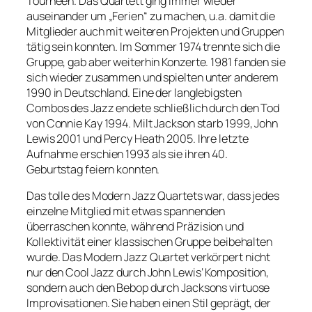
Tourneen. Das Quartett ging immer wieder
auseinander um „Ferien“ zu machen, u.a. damit die
Mitglieder auch mit weiteren Projekten und Gruppen
tätig sein konnten. Im Sommer 1974 trennte sich die
Gruppe, gab aber weiterhin Konzerte. 1981 fanden sie
sich wieder zusammen und spielten unter anderem
1990 in Deutschland. Eine der langlebigsten
Combos des Jazz endete schließlich durch den Tod
von Connie Kay 1994. Milt Jackson starb 1999, John
Lewis 2001 und Percy Heath 2005. Ihre letzte
Aufnahme erschien 1993 als sie ihren 40.
Geburtstag feiern konnten.
Das tolle des Modern Jazz Quartets war, dass jedes
einzelne Mitglied mit etwas spannenden
überraschen konnte, während Präzision und
Kollektivität einer klassischen Gruppe beibehalten
wurde. Das Modern Jazz Quartet verkörpert nicht
nur den Cool Jazz durch John Lewis‘ Komposition,
sondern auch den Bebop durch Jacksons virtuose
Improvisationen. Sie haben einen Stil geprägt, der