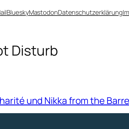
ail
Bluesky
Mastodon
Datenschutzerklärung
I
t Disturb
harité und Nikka from the Barre