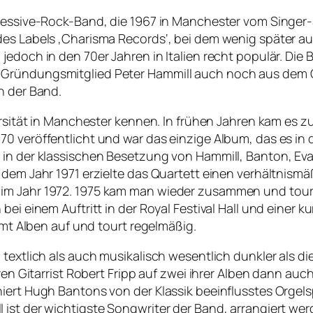
gressive-Rock-Band, die 1967 in Manchester vom Singer
es Labels ‚Charisma Records‘, bei dem wenig später auc
jedoch in den 70er Jahren in Italien recht populär. Die
m Gründungsmitglied Peter Hammill auch noch aus dem
n der Band.
iversität in Manchester kennen. In frühen Jahren kam e
0 veröffentlicht und war das einzige Album, das es in d
0 in der klassischen Besetzung von Hammill, Banton, 
 dem Jahr 1971 erzielte das Quartett einen verhältnismäß
m Jahr 1972. 1975 kam man wieder zusammen und tourte 
bei einem Auftritt in der Royal Festival Hall und einer 
immt Alben auf und tourt regelmäßig.
textlich als auch musikalisch wesentlich dunkler als die
ren Gitarrist Robert Fripp auf zwei ihrer Alben dann auc
iert Hugh Bantons von der Klassik beeinflusstes Orgels
 ist der wichtigste Songwriter der Band, arrangiert w