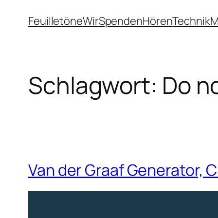
Zum
Feuilletöne
Wir
Spenden
Hören
Technik
M
Inhalt
springen
Schlagwort:
Do no
Van der Graaf Generator, C