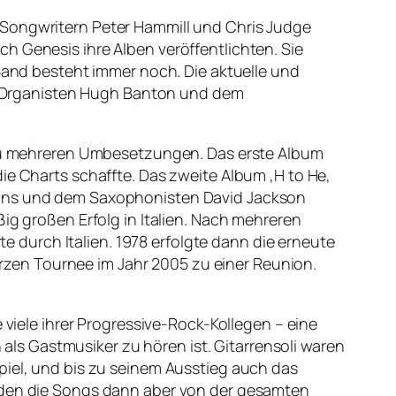
-Songwritern Peter Hammill und Chris Judge
h Genesis ihre Alben veröffentlichten. Sie
 Band besteht immer noch. Die aktuelle und
 Organisten Hugh Banton und dem
s zu mehreren Umbesetzungen. Das erste Album
ie Charts schaffte. Das zweite Album ‚H to He,
Evans und dem Saxophonisten David Jackson
ig großen Erfolg in Italien. Nach mehreren
durch Italien. 1978 erfolgte dann die erneute
kurzen Tournee im Jahr 2005 zu einer Reunion.
 viele ihrer Progressive-Rock-Kollegen – eine
h als Gastmusiker zu hören ist. Gitarrensoli waren
piel, und bis zu seinem Ausstieg auch das
erden die Songs dann aber von der gesamten