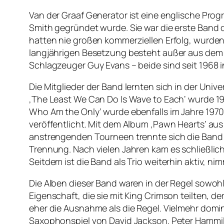
Van der Graaf Generator ist eine englische Pro
Smith gegründet wurde. Sie war die erste Band d
hatten nie großen kommerziellen Erfolg, wurden 
langjährigen Besetzung besteht außer aus de
Schlagzeuger Guy Evans – beide sind seit 1968 i
Die Mitglieder der Band lernten sich in der Un
‚The Least We Can Do Is Wave to Each‘ wurde 197
Who Am the Only‘ wurde ebenfalls im Jahre 197
veröffentlicht. Mit dem Album ‚Pawn Hearts‘ aus
anstrengenden Tourneen trennte sich die Band i
Trennung. Nach vielen Jahren kam es schließlich 
Seitdem ist die Band als Trio weiterhin aktiv, n
Die Alben dieser Band waren in der Regel sowohl 
Eigenschaft, die sie mit King Crimson teilten, de
eher die Ausnahme als die Regel. Vielmehr domin
Saxophonspiel von David Jackson. Peter Hammill