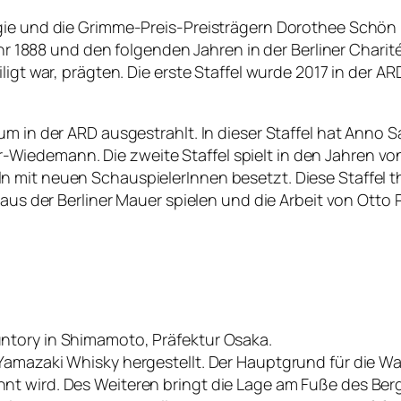
Regie und die Grimme-Preis-Preisträgern Dorothee Sch
ahr 1888 und den folgenden Jahren in der Berliner Charit
igt war, prägten. Die erste Staffel wurde 2017 in der ARD
um in der ARD ausgestrahlt. In dieser Staffel hat Anno
iedemann. Die zweite Staffel spielt in den Jahren vo
 mit neuen SchauspielerInnen besetzt. Diese Staffel th
 Baus der Berliner Mauer spielen und die Arbeit von Ott
ntory in Shimamoto, Präfektur Osaka.
Yamazaki Whisky hergestellt. Der Hauptgrund für die W
nnt wird. Des Weiteren bringt die Lage am Fuße des B