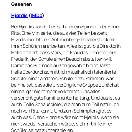
Gesehen
Hjørdis
(
IMDb
)
Bei Hjørdis handelt es sich um ein Spin-off der Serie
Rita. Eine Miniserie, die aus vier Teilen besteht.
Hjørdis möchte ein Antimobbing-Theaterstück mit
ihren Schülern erarbeiten. Alles ist gut, bis Direktorin
Helle erfährt, dass Mary, die Frau des Thronfolgers
Frederik, der Schule einen Besuch abstatten will.
Damit das Bild nach außen gewahrt bleibt, lässt
Helle überdurchschnittlich musikalisch talentierte
Schüler einer anderen Schule hinzukommen, was
beinhaltet, dass die ursprüngliche Gruppe zunächst
einmal gar nicht mehr vorkommt. Das alles
verspricht gute Familienunterhaltung. Und das ist es
auch. Tolle Schauspieler, die man zum Teil natürlich
noch von Rita kennt. Und zum Schimpfen gibt es
auch was: Denn Hjørdis wäre nicht Hjørdis, wenn sie
nicht wieder versuchen würde, sich mithilfe ihrer
Schüler selbst zu therapieren.