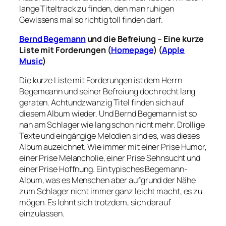
lange Titeltrack zu finden, den man ruhigen
Gewissens mal so richtig toll finden darf.
Bernd Begemann
und die Befreiung – Eine kurze
Liste mit Forderungen (
Homepage
) (
Apple
Music
)
Die kurze Liste mit Forderungen ist dem Herrn
Begemeann und seiner Befreiung doch recht lang
geraten. Achtundzwanzig Titel finden sich auf
diesem Album wieder. Und Bernd Begemann ist so
nah am Schlager wie lang schon nicht mehr. Drollige
Texte und eingängige Melodien sind es, was dieses
Album auzeichnet. Wie immer mit einer Prise Humor,
einer Prise Melancholie, einer Prise Sehnsucht und
einer Prise Hoffnung. Ein typisches Begemann-
Album, was es Menschen aber aufgrund der Nähe
zum Schlager nicht immer ganz leicht macht, es zu
mögen. Es lohnt sich trotzdem, sich darauf
einzulassen.