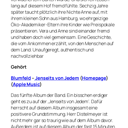
lang auf diesem Hof fremd fühlte. Sechzig Jahre
später taucht plötzlich ihre Nichte Anne auf, mit
ihrem kleinen Sohn aus Hamburg, wo ehrgeizige
Öko-Akademiker-Eltern ihre Kinder wie Preispokale
präsentieren. Vera und Anne sind einander fremd
und haben doch viel gemeinsam. Eine Geschichte,
die vom Ankommen erzählt, von den Menschen auf
dem Land. Unaufgeregt, authentisch und
nachvollziehbar
Gehört
Blumfeld
–
Jenseits von Jedem
(
Homepage
)
(
Apple Music
)
Das fünfte Album der Band. Ein bisschen erdiger
geht es zu auf der ‚Jenseits von Jedem‘. Dafür
herrscht auf diesem Album insgesamt eine
positivere Grundstimmung. Herr Distelmeyer ist
nicht mehr gar so traurig wie auf dem Album davor.
Außerdem ist auf diesem Album der fast 15 Minuten