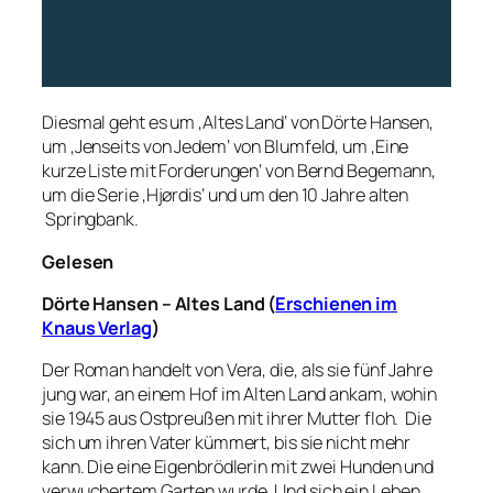
Diesmal geht es um ‚Altes Land‘ von Dörte Hansen,
um ‚Jenseits von Jedem‘ von Blumfeld, um ‚Eine
kurze Liste mit Forderungen‘ von Bernd Begemann,
um die Serie ‚Hjørdis‘ und um den 10 Jahre alten
Springbank.
Gelesen
Dörte Hansen – Altes Land (
Erschienen im
Knaus Verlag
)
Der Roman handelt von Vera, die, als sie fünf Jahre
jung war, an einem Hof im Alten Land ankam, wohin
sie 1945 aus Ostpreußen mit ihrer Mutter floh. Die
sich um ihren Vater kümmert, bis sie nicht mehr
kann. Die eine Eigenbrödlerin mit zwei Hunden und
verwuchertem Garten wurde. Und sich ein Leben