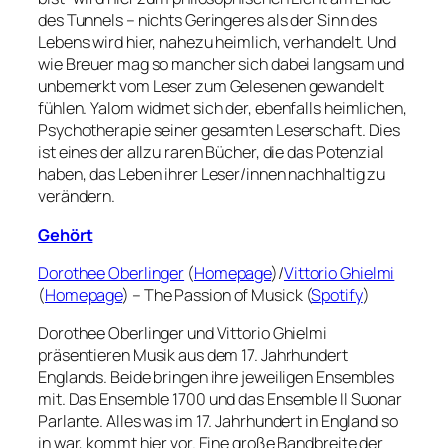
des Tunnels – nichts Geringeres als der Sinn des
Lebens wird hier, nahezu heimlich, verhandelt. Und
wie Breuer mag so mancher sich dabei langsam und
unbemerkt vom Leser zum Gelesenen gewandelt
fühlen. Yalom widmet sich der, ebenfalls heimlichen,
Psychotherapie seiner gesamten Leserschaft. Dies
ist eines der allzu raren Bücher, die das Potenzial
haben, das Leben ihrer Leser/innen nachhaltig zu
verändern.
Gehört
Dorothee Oberlinger
(
Homepage
)/
Vittorio Ghielmi
(
Homepage
) – The Passion of Musick (
Spotify
)
Dorothee Oberlinger und Vittorio Ghielmi
präsentieren Musik aus dem 17. Jahrhundert
Englands. Beide bringen ihre jeweiligen Ensembles
mit. Das Ensemble 1700 und das Ensemble Il Suonar
Parlante. Alles was im 17. Jahrhundert in England so
in war, kommt hier vor. Eine große Bandbreite der