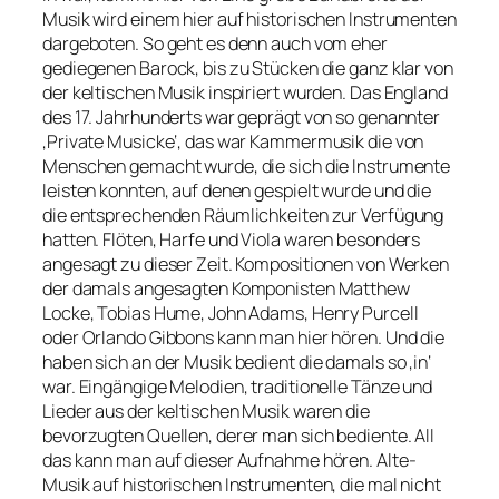
Musik wird einem hier auf historischen Instrumenten
dargeboten. So geht es denn auch vom eher
gediegenen Barock, bis zu Stücken die ganz klar von
der keltischen Musik inspiriert wurden. Das England
des 17. Jahrhunderts war geprägt von so genannter
‚Private Musicke‘, das war Kammermusik die von
Menschen gemacht wurde, die sich die Instrumente
leisten konnten, auf denen gespielt wurde und die
die entsprechenden Räumlichkeiten zur Verfügung
hatten. Flöten, Harfe und Viola waren besonders
angesagt zu dieser Zeit. Kompositionen von Werken
der damals angesagten Komponisten Matthew
Locke, Tobias Hume, John Adams, Henry Purcell
oder Orlando Gibbons kann man hier hören. Und die
haben sich an der Musik bedient die damals so ‚in‘
war. Eingängige Melodien, traditionelle Tänze und
Lieder aus der keltischen Musik waren die
bevorzugten Quellen, derer man sich bediente. All
das kann man auf dieser Aufnahme hören. Alte-
Musik auf historischen Instrumenten, die mal nicht