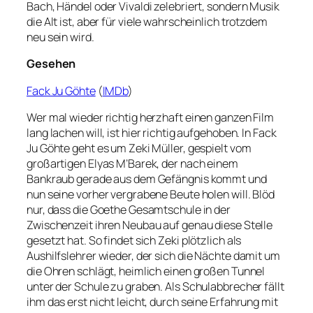
Bach, Händel oder Vivaldi zelebriert, sondern Musik
die Alt ist, aber für viele wahrscheinlich trotzdem
neu sein wird.
Gesehen
Fack Ju Göhte
(
IMDb
)
Wer mal wieder richtig herzhaft einen ganzen Film
lang lachen will, ist hier richtig aufgehoben. In Fack
Ju Göhte geht es um Zeki Müller, gespielt vom
großartigen Elyas M’Barek, der nach einem
Bankraub gerade aus dem Gefängnis kommt und
nun seine vorher vergrabene Beute holen will. Blöd
nur, dass die Goethe Gesamtschule in der
Zwischenzeit ihren Neubau auf genau diese Stelle
gesetzt hat. So findet sich Zeki plötzlich als
Aushilfslehrer wieder, der sich die Nächte damit um
die Ohren schlägt, heimlich einen großen Tunnel
unter der Schule zu graben. Als Schulabbrecher fällt
ihm das erst nicht leicht, durch seine Erfahrung mit