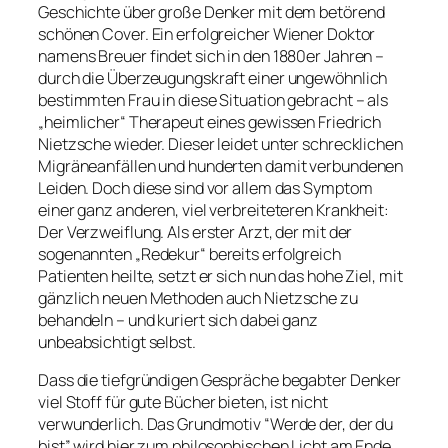
Geschichte über große Denker mit dem betörend
schönen Cover. Ein erfolgreicher Wiener Doktor
namens Breuer findet sich in den 1880er Jahren –
durch die Überzeugungskraft einer ungewöhnlich
bestimmten Frau in diese Situation gebracht – als
„heimlicher“ Therapeut eines gewissen Friedrich
Nietzsche wieder. Dieser leidet unter schrecklichen
Migräneanfällen und hunderten damit verbundenen
Leiden. Doch diese sind vor allem das Symptom
einer ganz anderen, viel verbreiteteren Krankheit:
Der Verzweiflung. Als erster Arzt, der mit der
sogenannten „Redekur“ bereits erfolgreich
Patienten heilte, setzt er sich nun das hohe Ziel, mit
gänzlich neuen Methoden auch Nietzsche zu
behandeln – und kuriert sich dabei ganz
unbeabsichtigt selbst.
Dass die tiefgründigen Gespräche begabter Denker
viel Stoff für gute Bücher bieten, ist nicht
verwunderlich. Das Grundmotiv “Werde der, der du
bist” wird hier zum philosophischen Licht am Ende