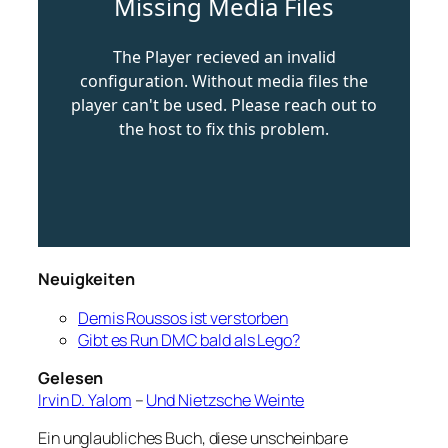
Neuigkeiten
Demis Roussos ist verstorben
Gibt es Run DMC bald als Lego?
Gelesen
Irvin D. Yalom
–
Und Nietzsche Weinte
Ein unglaubliches Buch, diese unscheinbare