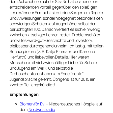
dem Aufwachsen auf der Straße hat er aber einen
entscheidenden Vorteil gegenüber den spießigen
Lehrer/innen: Er macht sich keine Sorgen um Regeln
und Anweisungen, sondern begegnet besonders den
schwierigen Schülern auf Augenhöhe, selbst der
berüchtigten 10b. Danach verliert es sich ein wenig
zwischen kitschiger Lehrer-rettet-Problemschüler-
und-alles-wird-gut-Geschichte und Lovestory,
bleibt aber durchgehend unheimlich lustig, mit tollen
Schauspielern (z. B. Katja Riemann und Karoline
Herfurth) und liebevollen Details. Hier waren
Menschen mit viel zwiespältiger Liebe für Schule
und Jugend am Werk, und selbst die
Drehbuchautoren haben am Ende “echte”
Jugendsprache gelernt. Übrigens ist für 2015 ein
zweiter Teil angekündigt!
Empfehlungen
Blomen för Evi
– Niederdeutsches Hörspiel auf
dem
Nordwestradio