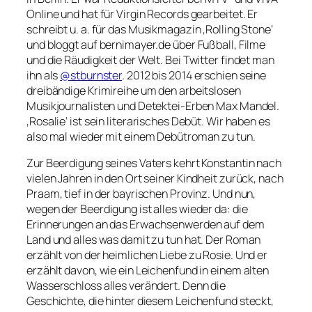
Online und hat für Virgin Records gearbeitet. Er
schreibt u. a. für das Musikmagazin ‚Rolling Stone‘
und bloggt auf bernimayer.de über Fußball, Filme
und die Räudigkeit der Welt. Bei Twitter findet man
ihn als
@stburnster
.
2012 bis 2014 erschien seine
dreibändige Krimireihe um den arbeitslosen
Musikjournalisten und Detektei-Erben Max Mandel.
‚Rosalie‘ ist sein literarisches Debüt. Wir haben es
also mal wieder mit einem Debütroman zu tun.
Zur Beerdigung seines Vaters kehrt Konstantin nach
vielen Jahren in den Ort seiner Kindheit zurück, nach
Praam, tief in der bayrischen Provinz. Und nun,
wegen der Beerdigung ist alles wieder da: die
Erinnerungen an das Erwachsenwerden auf dem
Land und alles was damit zu tun hat. Der Roman
erzählt von der heimlichen Liebe zu Rosie. Und er
erzählt davon, wie ein Leichenfund in einem alten
Wasserschloss alles verändert. Denn die
Geschichte, die hinter diesem Leichenfund steckt,