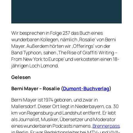
Wir besprechen in Folge 237 das Buch eines
wunderbaren Kollegen, nämlich ‚Rosalie‘ von Berni
Mayer. Außerdem hörten wir ‚Offerings‘ von der
Band Typhoon, sahen ‚The Rise of Graffiti Writing –
From New York to Europe‘ und verkosteten einen 18-
jährigen Loch Lomond.
Gelesen
Berni Mayer – Rosalie (
Dumont-Buchverlag
)
Berni Mayer ist 1974 geboren, und zwar in
Mallersdorf. Dieser Ort liegt in Niederbayern, ca. 30
km von Regensburg und Landshut entfernt. Er lebt
als Journalist, Musiker, Übersetzer und Moderator
eines wunderbaren Podcasts namens ‚
Brennerpass
‚
in Berlin. Er war Redaktionsleiter bei MTV- und VIVA-