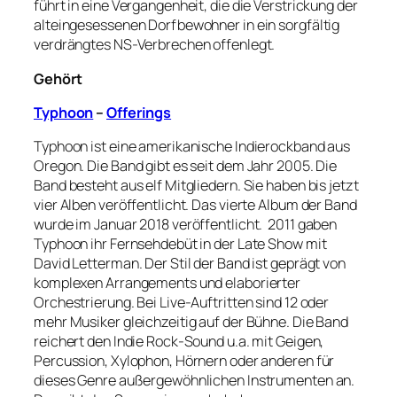
führt in eine Vergangenheit, die die Verstrickung der
alteingesessenen Dorfbewohner in ein sorgfältig
verdrängtes NS-Verbrechen offenlegt.
Gehört
Typhoon
–
Offerings
Typhoon ist eine amerikanische Indierockband aus
Oregon. Die Band gibt es seit dem Jahr 2005. Die
Band besteht aus elf Mitgliedern. Sie haben bis jetzt
vier Alben veröffentlicht. Das vierte Album der Band
wurde im Januar 2018 veröffentlicht. 2011 gaben
Typhoon ihr Fernsehdebüt in der Late Show mit
David Letterman. Der Stil der Band ist geprägt von
komplexen Arrangements und elaborierter
Orchestrierung. Bei Live-Auftritten sind 12 oder
mehr Musiker gleichzeitig auf der Bühne. Die Band
reichert den Indie Rock-Sound u.a. mit Geigen,
Percussion, Xylophon, Hörnern oder anderen für
dieses Genre außergewöhnlichen Instrumenten an.