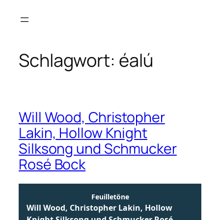
Zum
Inhalt
springen
Schlagwort:
éalú
Will Wood, Christopher
Lakin, Hollow Knight
Silksong und Schmucker
Rosé Bock