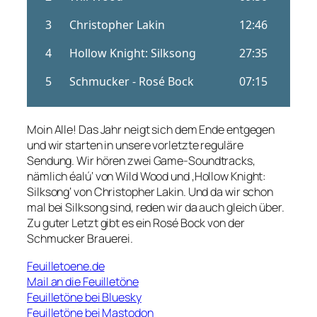
Moin Alle! Das Jahr neigt sich dem Ende entgegen
und wir starten in unsere vorletzte reguläre
Sendung. Wir hören zwei Game-Soundtracks,
nämlich éalú‘ von Wild Wood und ‚Hollow Knight:
Silksong‘ von Christopher Lakin. Und da wir schon
mal bei Silksong sind, reden wir da auch gleich über.
Zu guter Letzt gibt es ein Rosé Bock von der
Schmucker Brauerei.
Feuilletoene.de
Mail an die Feuilletöne
Feuilletöne bei Bluesky
Feuilletöne bei Mastodon