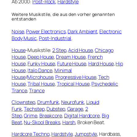
Ab 2000:
Post-Rock
,
Hardstyle
Weitere Musikstile, die aus den vorher genannten
entstanden
Noise
,
Power Electronics
,
Dark Ambient
,
Electronic
Body Music
,
Post-Industrial
.
House
-Musikstile:
2 Step
,
Acid House
,
Chicago
House
,
Deep House
,
Dream House
,
French
House
,
Funky House
,
Future House
,
Hard House
,
Hip
House
,
Italo Dance
,
Minimal
House
/
Microhouse
,
Progressive House
,
Tech
House
,
Tribal House
,
Tropical House
,
Psychedelic
Trance
,
Trance
Clownstep
,
Drumfunk
,
Neurofunk
,
Liquid
Funk
,
Techstep
,
Dubstep
,
Garage
,
2
Step
,
Grime
,
Breakcore
,
Digital Hardcore
,
Big
Beat
,
Nu-Skool Breaks
,
Harsh
, Broken Beat.
Hardcore Techno
,
Hardstyle
,
Jumpstyle
, Hardbass,