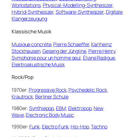
Workstations
,
Physical-Modelling-Synthesizer
,
Hybrid-Synthesizer
,
Software-Synthesizer
,
Digitale
Klangerzeugung
Klassische Musik
Musique concrète
,
Pierre Schaeffer
,
Karlheinz
Stockhausen
,
Gesang der Jüngline
,
Pierre Henry
,
Symphonie pour un homme seul
,
Éliane Radigue
,
Elektroakustische Musik
Rock/Pop
1970er:
Progressive Rock
,
Psychedelic Rock
,
Krautrock
,
Berliner Schule
1980er:
Synthiepop
,
EBM
,
Elektropop
,
New
Wave
,
Electronic Body Music
1990er:
Funk
,
Electro Funk
,
Hip-Hop
,
Techno