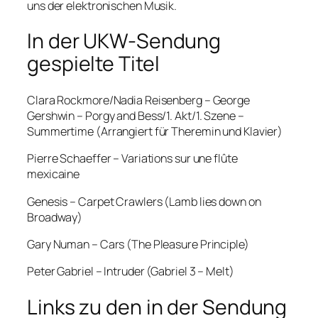
uns der elektronischen Musik.
In der UKW-Sendung
gespielte Titel
Clara Rockmore/Nadia Reisenberg – George
Gershwin – Porgy and Bess/1. Akt/1. Szene –
Summertime (Arrangiert für Theremin und Klavier)
Pierre Schaeffer – Variations sur une flûte
mexicaine
Genesis – Carpet Crawlers (Lamb lies down on
Broadway)
Gary Numan – Cars (The Pleasure Principle)
Peter Gabriel – Intruder (Gabriel 3 – Melt)
Links zu den in der Sendung