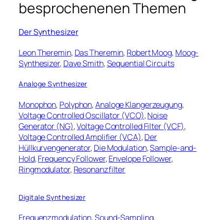
besprochenenen Themen
Der Synthesizer
Leon Theremin
,
Das Theremin
,
Robert Moog
,
Moog-
Synthesizer
,
Dave Smith
,
Sequential Circuits
Analoge Synthesizer
Monophon
,
Polyphon
,
Analoge Klangerzeugung
,
Voltage Controlled Oscillator (VCO)
,
Noise
Generator (NG)
,
Voltage Controlled Filter (VCF)
,
Voltage Controlled Amplifier (VCA)
,
Der
Hüllkurvengenerator
,
Die Modulation
,
Sample-and-
Hold
,
Frequency Follower
,
Envelope Follower
,
Ringmodulator
,
Resonanzfilter
Digitale Synthesizer
Frequenzmodulation
,
Sound-Sampling
,