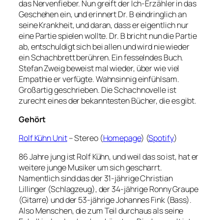
das Nervenfieber. Nun greift der Ich-Erzähler in das
Geschehen ein, und erinnert Dr. B eindringlich an
seine Krankheit, und daran, dass er eigentlich nur
eine Partie spielen wollte. Dr. B bricht nun die Partie
ab, entschuldigt sich bei allen und wird nie wieder
ein Schachbrett berühren. Ein fesselndes Buch.
Stefan Zweig beweist mal wieder, über wie viel
Empathie er verfügte. Wahnsinnig einfühlsam.
Großartig geschrieben. Die Schachnovelle ist
zurecht eines der bekanntesten Bücher, die es gibt.
Gehört
Rolf Kühn Unit
– Stereo (
Homepage
) (
Spotify
)
86 Jahre jung ist Rolf Kühn, und weil das so ist, hat er
weitere junge Musiker um sich gescharrt.
Namentlich sind das der 31-jährige Christian
Lillinger (Schlagzeug), der 34-jährige Ronny Graupe
(Gitarre) und der 53-jährige Johannes Fink (Bass).
Also Menschen, die zum Teil durchaus als seine