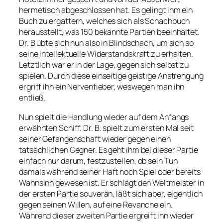
hermetisch abgeschlossen hat. Es gelingt ihm ein
Buch zu ergattern, welches sich als Schachbuch
herausstellt, was 150 bekannte Partien beeinhaltet.
Dr. B übte sich nun also in Blindschach, um sich so
seine intellektuelle Widerstandskraft zu erhalten.
Letztlich war er in der Lage, gegen sich selbst zu
spielen. Durch diese einseitige geistige Anstrengung
ergriff ihn ein Nervenfieber, weswegen man ihn
entließ.
Nun spielt die Handlung wieder auf dem Anfangs
erwähnten Schiff. Dr. B. spielt zum ersten Mal seit
seiner Gefangenschaft wieder gegen einen
tatsächlichen Gegner. Es geht ihm bei dieser Partie
einfach nur darum, festzustellen, ob sein Tun
damals während seiner Haft noch Spiel oder bereits
Wahnsinn gewesen ist. Er schlägt den Weltmeister in
der ersten Partie souverän, läßt sich aber, eigentlich
gegen seinen Willen, auf eine Revanche ein.
Während dieser zweiten Partie ergreift ihn wieder