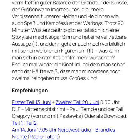
vermittelt in guter Balance den Grandeur der Kulisse,
den Größenwahn Imorten Joes, die innere
Verbissenheit unserer Helden und Heldinnen wie
auch Spaß und Kampfeslust der Warboys. Trotz 90
Minuten Wüstenroadtrip gibt es tatsächlich eine
Story, sie macht sogar Sinn und hat eine vertretbare
Aussage (!), und dann geht er auch noch vorbildlich
mit seinen weiblichen Figuren um (!!) – was kann
man sich in einem Actionfilm mehr wünschen?
Endlich mal wieder ein Kinofilm, bei dem man schon
nach der Hälfte weiß, dass man mindestens noch
zweimal reingehen muss. Großes Kino!
Empfehlungen
Erster Teil 13. Juni
+
Zweiter Teil 20. Juni
0.00 Uhr
DLF – Mitternachtskrimi – Paul Temple und der Fall
Gregory (von und mit Pastewka) Oder als Download:
Teil 1
|
Teil2
Am 14. Juni 17.05 Uhr Nordwestradio – Brändles
Nichte
(
Radio-Tatort
)