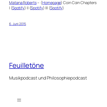
Matana Roberts
– (
Homepage
) Coin Coin Chapters
I (
Spotify
) II (
Spotify
) III (
Spotify
)
6. Juni 2015
Feuilletöne
Musikpodcast und Philosophiepodcast