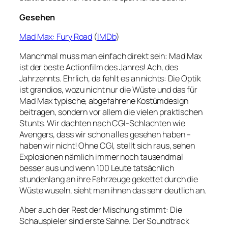
Gesehen
Mad Max: Fury Road
(
IMDb
)
Manchmal muss man einfach direkt sein: Mad Max
ist der beste Actionfilm des Jahres! Ach, des
Jahrzehnts. Ehrlich, da fehlt es an nichts: Die Optik
ist grandios, wozu nicht nur die Wüste und das für
Mad Max typische, abgefahrene Kostümdesign
beitragen, sondern vor allem die vielen praktischen
Stunts. Wir dachten nach CGI-Schlachten wie
Avengers, dass wir schon alles gesehen haben –
haben wir nicht! Ohne CGI, stellt sich raus, sehen
Explosionen nämlich immer noch tausendmal
besser aus und wenn 100 Leute tatsächlich
stundenlang an ihre Fahrzeuge gekettet durch die
Wüste wuseln, sieht man ihnen das sehr deutlich an.
Aber auch der Rest der Mischung stimmt: Die
Schauspieler sind erste Sahne. Der Soundtrack