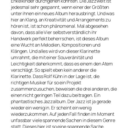
Enkelkinder durchgehen könnten. Die Jazzwelt ist
jedesmal sehr gespannt, wenn einer der Größten
unter ihnen ein neues Album herausbringt. Und was
hier an Klang, an Kreativität und Arrangements zu
hören ist, ist schon phänomenal. Mal abgesehen
davon, dass alle Vier selbstverständlich ihr
Handwerk perfekt beherrschen, ist dieses Album
eine Wucht an Melodien, Kompositionen und
Klängen. Und alles wird von dieser Klarinette
umrahmt, die mit einer Souveränität und
Leichtigkeit daherkommt, dass es einem den Atem
verschlägt. So spielt eben kein anderer die
Klarinette. Dass Rolf Kühn in der Lage ist, die
richtigen Musiker für so ein Projekt
zusammenzusuchen, beweisen die drei anderen, die
einen nicht geringen Teil dazu beitragen. Ein
phantastisches Jazzalbum. Der Jazz ist ja gerade
wieder ein wenig in. Er scheint ein wenig
wiederzukommen. Auf jeden Fall finden im Moment
unfassbar viele spannende Sachen in diesem Genre
statt. Dieses hier ist so eine spannende Sache.