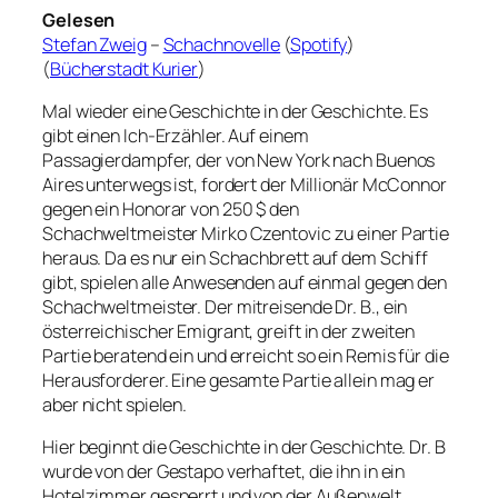
Gelesen
Stefan Zweig
–
Schachnovelle
(
Spotify
)
(
Bücherstadt Kurier
)
Mal wieder eine Geschichte in der Geschichte. Es
gibt einen Ich-Erzähler. Auf einem
Passagierdampfer, der von New York nach Buenos
Aires unterwegs ist, fordert der Millionär McConnor
gegen ein Honorar von 250 $ den
Schachweltmeister Mirko Czentovic zu einer Partie
heraus. Da es nur ein Schachbrett auf dem Schiff
gibt, spielen alle Anwesenden auf einmal gegen den
Schachweltmeister. Der mitreisende Dr. B., ein
österreichischer Emigrant, greift in der zweiten
Partie beratend ein und erreicht so ein Remis für die
Herausforderer. Eine gesamte Partie allein mag er
aber nicht spielen.
Hier beginnt die Geschichte in der Geschichte. Dr. B
wurde von der Gestapo verhaftet, die ihn in ein
Hotelzimmer gesperrt und von der Außenwelt