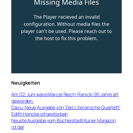
Neuigkeiten
Am 02. Juni wäre Marcel Reich-Ranicki 95 Jahre alt
geworden.
Dazu: Neue Ausgabe von ‘Das Literarische Quartett’
Edith Hancke ist gestorben
Neuste Ausgabe vom Bücherstadt Kurier Magazin
ist da!