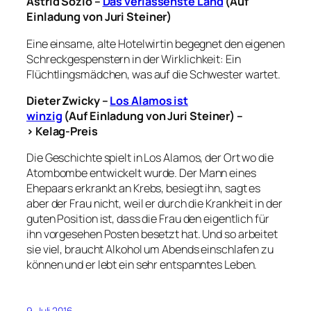
Astrid Sozio –
Das verlassenste Land
(Auf
Einladung von Juri Steiner)
Eine einsame, alte Hotelwirtin begegnet den eigenen
Schreckgespenstern in der Wirklichkeit: Ein
Flüchtlingsmädchen, was auf die Schwester wartet.
Dieter Zwicky –
Los Alamos ist
winzig
(Auf Einladung von Juri Steiner) –
> Kelag-Preis
Die Geschichte spielt in Los Alamos, der Ort wo die
Atombombe entwickelt wurde. Der Mann eines
Ehepaars erkrankt an Krebs, besiegt ihn, sagt es
aber der Frau nicht, weil er durch die Krankheit in der
guten Position ist, dass die Frau den eigentlich für
ihn vorgesehen Posten besetzt hat. Und so arbeitet
sie viel, braucht Alkohol um Abends einschlafen zu
können und er lebt ein sehr entspanntes Leben.
9. Juli 2016