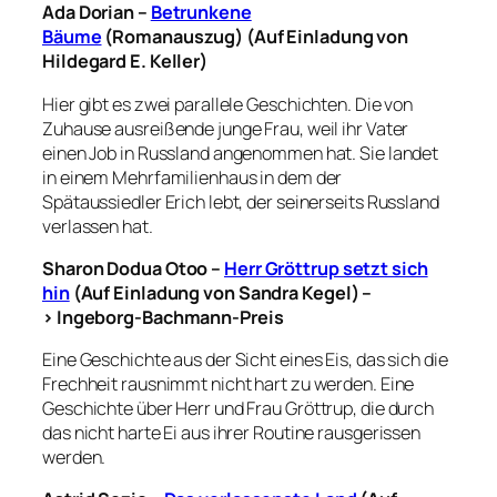
Ada Dorian –
Betrunkene
Bäume
(Romanauszug) (Auf Einladung von
Hildegard E. Keller)
Hier gibt es zwei parallele Geschichten. Die von
Zuhause ausreißende junge Frau, weil ihr Vater
einen Job in Russland angenommen hat. Sie landet
in einem Mehrfamilienhaus in dem der
Spätaussiedler Erich lebt, der seinerseits Russland
verlassen hat.
Sharon Dodua Otoo –
Herr Gröttrup setzt sich
hin
(Auf Einladung von Sandra Kegel) –
> Ingeborg-Bachmann-Preis
Eine Geschichte aus der Sicht eines Eis, das sich die
Frechheit rausnimmt nicht hart zu werden. Eine
Geschichte über Herr und Frau Gröttrup, die durch
das nicht harte Ei aus ihrer Routine rausgerissen
werden.