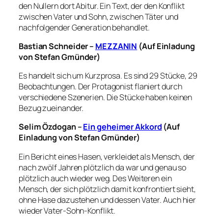
den Nullern dort Abitur. Ein Text, der den Konflikt
zwischen Vater und Sohn, zwischen Täter und
nachfolgender Generation behandlet.
Bastian Schneider –
MEZZANIN
(Auf Einladung
von Stefan Gmünder)
Es handelt sich um Kurzprosa. Es sind 29 Stücke, 29
Beobachtungen. Der Protagonist flaniert durch
verschiedene Szenerien. Die Stücke haben keinen
Bezug zueinander.
Selim Özdogan –
Ein geheimer Akkord
(Auf
Einladung von Stefan Gmünder)
Ein Bericht eines Hasen, verkleidet als Mensch, der
nach zwölf Jahren plötzlich da war und genau so
plötzlich auch wieder weg. Des Weiteren ein
Mensch, der sich plötzlich damit konfrontiert sieht,
ohne Hase dazustehen und dessen Vater. Auch hier
wieder Vater-Sohn-Konflikt.