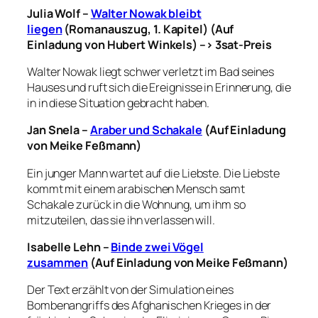
Julia Wolf –
Walter Nowak bleibt
liegen
(Romanauszug, 1. Kapitel) (Auf
Einladung von Hubert Winkels) –> 3sat-Preis
Walter Nowak liegt schwer verletzt im Bad seines
Hauses und ruft sich die Ereignisse in Erinnerung, die
in in diese Situation gebracht haben.
Jan Snela –
Araber und Schakale
(Auf Einladung
von Meike Feßmann)
Ein junger Mann wartet auf die Liebste. Die Liebste
kommt mit einem arabischen Mensch samt
Schakale zurück in die Wohnung, um ihm so
mitzuteilen, das sie ihn verlassen will.
Isabelle Lehn –
Binde zwei Vögel
zusammen
(Auf Einladung von Meike Feßmann)
Der Text erzählt von der Simulation eines
Bombenangriffs des Afghanischen Krieges in der