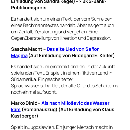
Einladung von Sandra Kegel) –> BKS-Bank-
Publikumspreis
Es handelt sich um einen Text, der vom Schreiben
eines Bachmanntextes handelt. Aber es geht auch
um Zerfall, Zerstörung und Vergehen. Eine
Gegenüberstellung von Kreation und Depression.
Sascha Macht –
Das alte Lied von Señor
Magma
(Auf Einladung von Hildegard E. Keller)
Es handelt sich um einen fiktionalen, in der Zukunft
spielenden Text. Er spielt in einem fiktiven Land in
Südamerika. Ein gescheiterter
Sprachwissenschaftler, der alle Orte des Scheiterns
noch einmal aufsucht.
Marko Dinić –
Als nach Milošević das Wasser
kam
(Romanauszug) (Auf Einladung von Klaus
Kastberger)
Spielt in Jugoslawien. Ein junger Mensch macht in