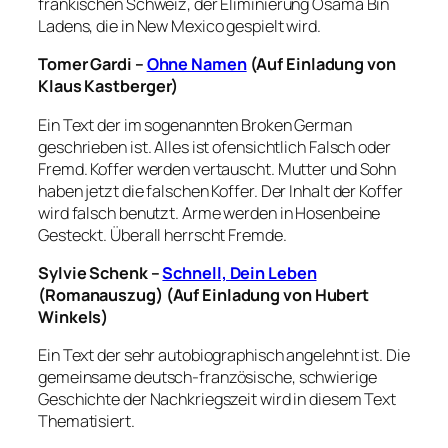
fränkischen Schweiz, der Eliminierung Osama Bin
Ladens, die in New Mexico gespielt wird.
Tomer Gardi –
Ohne Namen
(Auf Einladung von
Klaus Kastberger)
Ein Text der im sogenannten Broken German
geschrieben ist. Alles ist ofensichtlich Falsch oder
Fremd. Koffer werden vertauscht. Mutter und Sohn
haben jetzt die falschen Koffer. Der Inhalt der Koffer
wird falsch benutzt. Arme werden in Hosenbeine
Gesteckt. Überall herrscht Fremde.
Sylvie Schenk –
Schnell, Dein Leben
(Romanauszug) (Auf Einladung von Hubert
Winkels)
Ein Text der sehr autobiographisch angelehnt ist. Die
gemeinsame deutsch-französische, schwierige
Geschichte der Nachkriegszeit wird in diesem Text
Thematisiert.