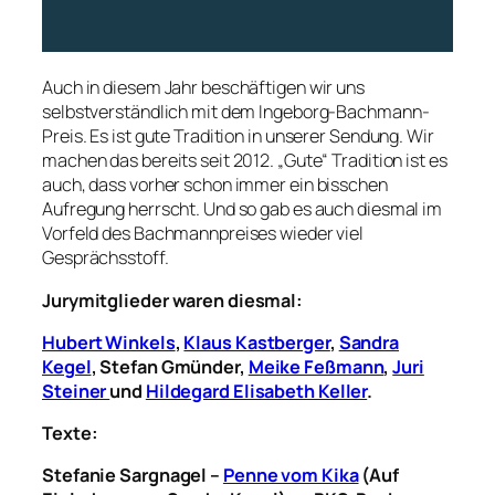
Auch in diesem Jahr beschäftigen wir uns
selbstverständlich mit dem Ingeborg-Bachmann-
Preis. Es ist gute Tradition in unserer Sendung. Wir
machen das bereits seit 2012. „Gute“ Tradition ist es
auch, dass vorher schon immer ein bisschen
Aufregung herrscht. Und so gab es auch diesmal im
Vorfeld des Bachmannpreises wieder viel
Gesprächsstoff.
Jurymitglieder waren diesmal:
Hubert Winkels
,
Klaus Kastberger
,
Sandra
Kegel
,
Stefan Gmünder,
Meike Feßmann
,
Juri
Steiner
und
Hildegard Elisabeth Keller
.
Texte:
Stefanie Sargnagel –
Penne vom Kika
(Auf