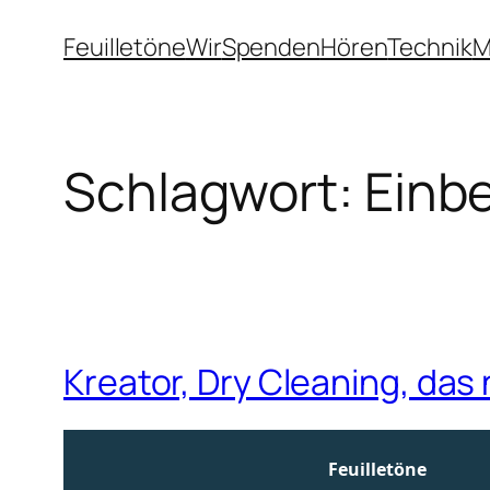
Zum
Feuilletöne
Wir
Spenden
Hören
Technik
M
Inhalt
springen
Schlagwort:
Einbe
Kreator, Dry Cleaning, das