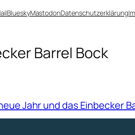
ail
Bluesky
Mastodon
Datenschutzerklärung
I
cker Barrel Bock
 neue Jahr und das Einbecker B