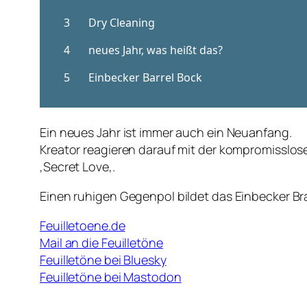
Ein neues Jahr ist immer auch ein Neuanfang.
Kreator reagieren darauf mit der kompromisslo
‚
Secret Love
‚.
Einen ruhigen Gegenpol bildet das Einbecker Bra
Feuilletoene.de
Mail an die Feuilletöne
Feuilletöne bei Bluesky
Feuilletöne bei Mastodon