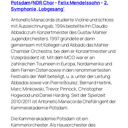
Potsdam
/
NDR Chor
–
Felix Mendelssohn
–
2.
Symphonie ‚Lobgesang‘
Antonello Manacorda studierte Violine und schloss
mit Auszeichnung ab. 1994 bestellte ihn Claudio
Abbado zum Konzertmeister des Gustav Mahler
Jugendorchesters. 1997 gründete er dann
gemeinsam mit Kollegen und Abbado das Mahler
Chamber Orchestra, bei dem er Konzertmeister und
Vizepräsident ist. Mit dem MCO war er an
zahlreichen Tourneen in Europa, Nordamerika und
dem Fernen Osten sowie in den renommiertesten
Festivals der Welt beteiligt, u. a. unter der Leitung
Abbados sowie von Pierre Boulez, Bernard Haitink,
Marc Minkowski, Trevor Pinnock, Christopher
Hogwood und Daniel Harding. Seit der Spielzeit
2010/2011 ist Antonello Manacorda Chefdirigent der
Kammerakademie Potsdam.
Die Kammerakademie Potsdam ist ein
Kammerorchester. Als Hausorchester des