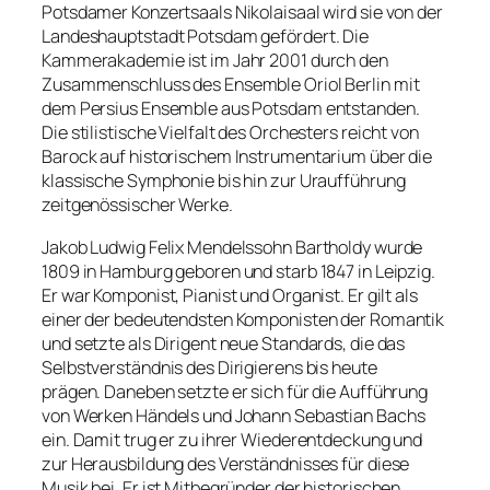
Potsdamer Konzertsaals Nikolaisaal wird sie von der
Landeshauptstadt Potsdam gefördert. Die
Kammerakademie ist im Jahr 2001 durch den
Zusammenschluss des Ensemble Oriol Berlin mit
dem Persius Ensemble aus Potsdam entstanden.
Die stilistische Vielfalt des Orchesters reicht von
Barock auf historischem Instrumentarium über die
klassische Symphonie bis hin zur Uraufführung
zeitgenössischer Werke.
Jakob Ludwig Felix Mendelssohn Bartholdy wurde
1809 in Hamburg geboren und starb 1847 in Leipzig.
Er war Komponist, Pianist und Organist. Er gilt als
einer der bedeutendsten Komponisten der Romantik
und setzte als Dirigent neue Standards, die das
Selbstverständnis des Dirigierens bis heute
prägen. Daneben setzte er sich für die Aufführung
von Werken Händels und Johann Sebastian Bachs
ein. Damit trug er zu ihrer Wiederentdeckung und
zur Herausbildung des Verständnisses für diese
Musik bei. Er ist Mitbegründer der historischen