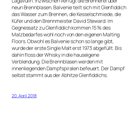
Lagavulin. Inzwischen verfügt die Brennerei über
neun Brennblasen. Balvenie teilt sich mit Glenfiddich
das Wasser zum Brennen, die Kesselschmiede, die
Küfer und den Brennmeister David Steward. Im
Gegnessatz zu Glenfiddich kommen 15 % des
Malzbedarfes wohl noch von den eigenen Malting
Floors. Obwohl es Balvenie schon so lange gibt,
wurde der erste Single Malt erst 1973 abgefüllt. Bis
dahin floss der Whisky in die hauseigene
Verblendung. Die Brennblasen werden mit
innenliegenden Dampfspiralen befeuert. Der Dampf
selbst stammt aus der Abhitze Glenfiddichs.
20. April 2018