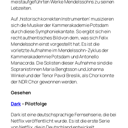
meistaufgeführten Werke Mendelssohns zu seinen
Lebzeiten.
Auf ‚historisch korrekten Instrumenten‘ musizieren
sich die Musiker der Kammerakademie Potsdam
durch diese Symphoniekantate. So ergibt sich ein
recht authentisches Bild von dem, was sich Felix
Mendelssohn einst vorgestellt hat. Es ist die
vorletzte Aufnahme im Mendelssohn-Zyklus der
Kammerakademnie Potsdam und Antonello
Manacorda. Die Solisten dieser Aufnahme sind die
Sopranistinnen Maria Bengtsson und Johanna
Winkel und der Tenor Pavol Breslik, als Chor konnte
der NDR Chor gewonnen werden.
Gesehen
Dark
– Pilotfolge
Dark ist eine deutschsprachige Fernsehserie, die bei
Netflix veröffentlicht wurde. Es ist die erste Serie
von Netflix, die in Deutschland entwickelt,