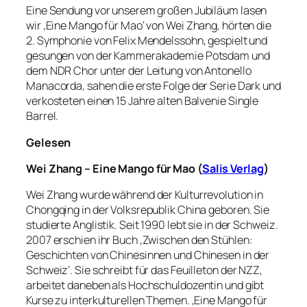
Eine Sendung vor unserem großen Jubiläum lasen
wir ‚Eine Mango für Mao‘ von Wei Zhang, hörten die
2. Symphonie von Felix Mendelssohn, gespielt und
gesungen von der Kammerakademie Potsdam und
dem NDR Chor unter der Leitung von Antonello
Manacorda, sahen die erste Folge der Serie Dark und
verkosteten einen 15 Jahre alten Balvenie Single
Barrel.
Gelesen
Wei Zhang – Eine Mango für Mao (
Salis Verlag
)
Wei Zhang wurde während der Kulturrevolution in
Chongqing in der Volksrepublik China geboren. Sie
studierte Anglistik. Seit 1990 lebt sie in der Schweiz.
2007 erschien ihr Buch ‚Zwischen den Stühlen:
Geschichten von Chinesinnen und Chinesen in der
Schweiz‘. Sie schreibt für das Feuilleton der NZZ,
arbeitet daneben als Hochschuldozentin und gibt
Kurse zu interkulturellen Themen. ‚Eine Mango für