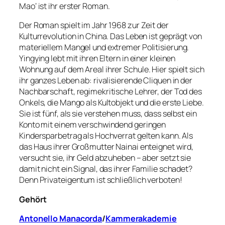
Mao‘ ist ihr erster Roman.
Der Roman spielt im Jahr 1968 zur Zeit der
Kulturrevolution in China. Das Leben ist geprägt von
materiellem Mangel und extremer Politisierung.
Yingying lebt mit ihren Eltern in einer kleinen
Wohnung auf dem Areal ihrer Schule. Hier spielt sich
ihr ganzes Leben ab: rivalisierende Cliquen in der
Nachbarschaft, regimekritische Lehrer, der Tod des
Onkels, die Mango als Kultobjekt und die erste Liebe.
Sie ist fünf, als sie verstehen muss, dass selbst ein
Konto mit einem verschwindend geringen
Kindersparbetrag als Hochverrat gelten kann. Als
das Haus ihrer Großmutter Nainai enteignet wird,
versucht sie, ihr Geld abzuheben – aber setzt sie
damit nicht ein Signal, das ihrer Familie schadet?
Denn Privateigentum ist schließlich verboten!
Gehört
Antonello Manacorda
/
Kammerakademie