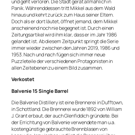
und geht verloren. Die Stadt gerät allmählich in
Panik. Währenddessen tritt Mikkel aus dem Wald
hinaus und kehrt zurück zum Haus seiner Eltern.
Doch als er dort läutet, öffnet jemand, dem Mikkel
anscheinend noch nie begegnet ist. Durch einen
Zeitungsartikel wird ihm klar, dass er im Jahr 1986
gelandet ist. Ab diesem Zeitpunkt springt die Serie
immer wieder zwischen den Jahren 2019, 1986 und
1953. Nach und nach fügen sich immer neue
Puzzleteile der verschiedenen Protagonisten in
allen Zeitebenen zu einem Bild zusammen.
Verkostet
Balvenie 15 Single Barrel
Die Balvenie Distillery ist eine Brennerei in Dufftown,
in Schottland. Die Brennerei wurde 1892 von William
J. Grant erbaut, der auch Glenfiddich gründete. Bei
der Errichtung von Balvenie verwendete man u.a.
kostengünstige gebrauchte Brennblasen von