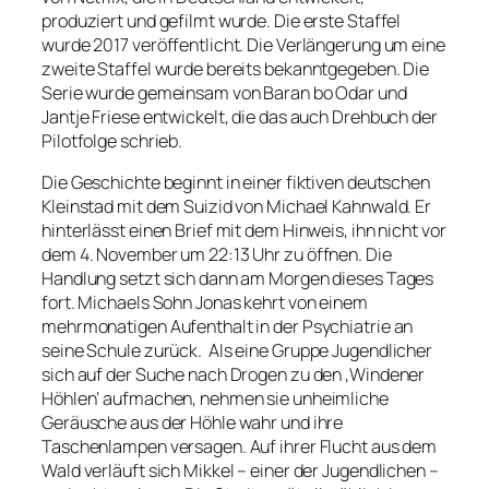
produziert und gefilmt wurde. Die erste Staffel
wurde 2017 veröffentlicht. Die Verlängerung um eine
zweite Staffel wurde bereits bekanntgegeben. Die
Serie wurde gemeinsam von Baran bo Odar und
Jantje Friese entwickelt, die das auch Drehbuch der
Pilotfolge schrieb.
Die Geschichte beginnt in einer fiktiven deutschen
Kleinstad mit dem Suizid von Michael Kahnwald. Er
hinterlässt einen Brief mit dem Hinweis, ihn nicht vor
dem 4. November um 22:13 Uhr zu öffnen. Die
Handlung setzt sich dann am Morgen dieses Tages
fort. Michaels Sohn Jonas kehrt von einem
mehrmonatigen Aufenthalt in der Psychiatrie an
seine Schule zurück.
Als eine Gruppe Jugendlicher
sich auf der Suche nach Drogen zu den ‚Windener
Höhlen‘ aufmachen, nehmen sie unheimliche
Geräusche aus der Höhle wahr und ihre
Taschenlampen versagen. Auf ihrer Flucht aus dem
Wald verläuft sich Mikkel – einer der Jugendlichen –