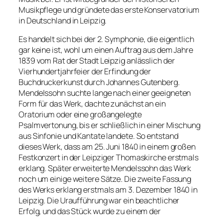
Musikpflege und gründete das erste Konservatorium
in Deutschland in Leipzig.
Es handelt sich bei der 2. Symphonie, die eigentlich
gar keine ist, wohl um einen Auftrag aus dem Jahre
1839 vom Rat der Stadt Leipzig anlässlich der
Vierhundertjahrfeier der Erfindung der
Buchdruckerkunst durch Johannes Gutenberg.
Mendelssohn suchte lange nach einer geeigneten
Form für das Werk, dachte zunächst an ein
Oratorium oder eine großangelegte
Psalmvertonung, bis er schließlich in einer Mischung
aus Sinfonie und Kantate landete. So entstand
dieses Werk, dass am 25. Juni 1840 in einem großen
Festkonzert in der Leipziger Thomaskirche erstmals
erklang. Später erweiterte Mendelssohn das Werk
noch um einige weitere Sätze. Die zweite Fassung
des Werks erklang erstmals am 3. Dezember 1840 in
Leipzig. Die Uraufführung war ein beachtlicher
Erfolg, und das Stück wurde zu einem der