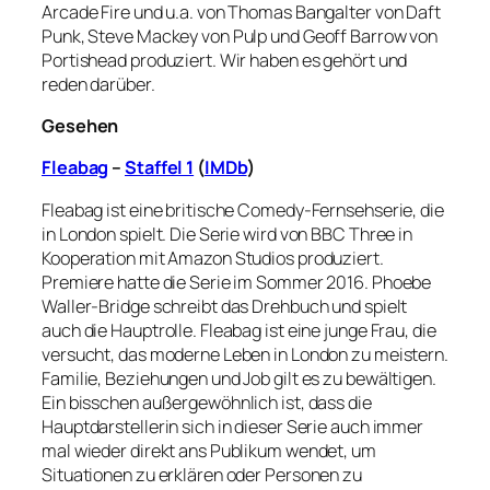
Arcade Fire und u.a. von Thomas Bangalter von Daft
Punk, Steve Mackey von Pulp und Geoff Barrow von
Portishead produziert. Wir haben es gehört und
reden darüber.
Gesehen
Fleabag
–
Staffel 1
(
IMDb
)
Fleabag ist eine britische Comedy-Fernsehserie, die
in London spielt. Die Serie wird von BBC Three in
Kooperation mit Amazon Studios produziert.
Premiere hatte die Serie im Sommer 2016. Phoebe
Waller-Bridge schreibt das Drehbuch und spielt
auch die Hauptrolle. Fleabag ist eine junge Frau, die
versucht, das moderne Leben in London zu meistern.
Familie, Beziehungen und Job gilt es zu bewältigen.
Ein bisschen außergewöhnlich ist, dass die
Hauptdarstellerin sich in dieser Serie auch immer
mal wieder direkt ans Publikum wendet, um
Situationen zu erklären oder Personen zu