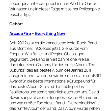
Kepos genannt – das griechischen Wort für Garten.
Wir haben uns in dieser Folge mit seiner Philosophie
beschäftigt.
Gehört
Arcade Fire
–
Everything Now
Seit 2002 gibt es die kanadische Indie-Rock-Band
aus Montreal in Québec jetzt. Sie wurde vom
Ehepaar Win Butler und Régine Chassagne
gegründet. Die Band erhielt zahlreiche Preise,
darunter einen Grammy für das dritte Album ‚The
Suburbs‘, das als bestes Album des Jahres 2011
ausgezeichnet wurde, sowie im selben Jahr den BRIT
Award für die beste internationale Gruppe und für
das beste Album. Sie sind die Lieblinge des
Feuilletons und somit natürlich auch von uns. David
Bowie sang auf einem Song des letzten Ablums mit
und war großer Fan dieser Band. ‚Everything Now‘ ist
das fünfte Album der Band. Das Album wurde neben