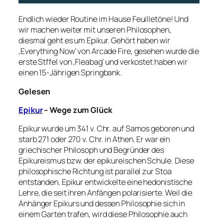
Endlich wieder Routine im Hause Feuilletöne! Und
wir machen weiter mit unseren Philosophen,
diesmal geht es um Epikur. Gehört haben wir
‚Everything Now‘ von Arcade Fire, gesehen wurde die
erste Stffel von ‚Fleabag‘ und verkostet haben wir
einen 15-Jährigen Springbank.
Gelesen
Epikur
– Wege zum Glück
Epikur wurde um 341 v. Chr. auf Samos geboren und
starb 271 oder 270 v. Chr. in Athen. Er war ein
griechischer Philosoph und Begründer des
Epikureismus bzw. der epikureischen Schule. Diese
philosophische Richtung ist parallel zur Stoa
entstanden. Epikur entwickelte eine hedonistische
Lehre, die seit ihren Anfängen polarisierte. Weil die
Anhänger Epikurs und dessen Philosophie sich in
einem Garten trafen, wird diese Philosophie auch