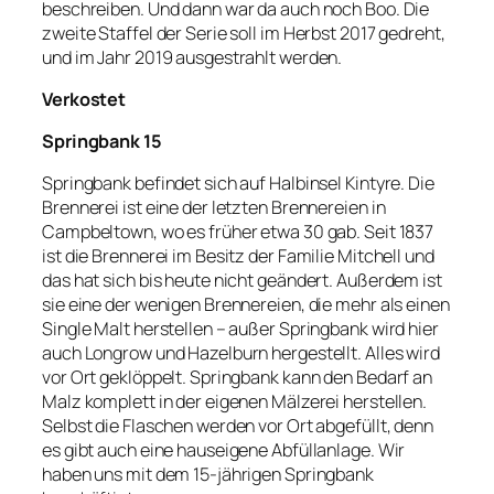
beschreiben. Und dann war da auch noch Boo. Die
zweite Staffel der Serie soll im Herbst 2017 gedreht,
und im Jahr 2019 ausgestrahlt werden.
Verkostet
Springbank 15
Springbank befindet sich auf Halbinsel Kintyre. Die
Brennerei ist eine der letzten Brennereien in
Campbeltown, wo es früher etwa 30 gab. Seit 1837
ist die Brennerei im Besitz der Familie Mitchell und
das hat sich bis heute nicht geändert. Außerdem ist
sie eine der wenigen Brennereien, die mehr als einen
Single Malt herstellen – außer Springbank wird hier
auch Longrow und Hazelburn hergestellt. Alles wird
vor Ort geklöppelt. Springbank kann den Bedarf an
Malz komplett in der eigenen Mälzerei herstellen.
Selbst die Flaschen werden vor Ort abgefüllt, denn
es gibt auch eine hauseigene Abfüllanlage. Wir
haben uns mit dem 15-jährigen Springbank