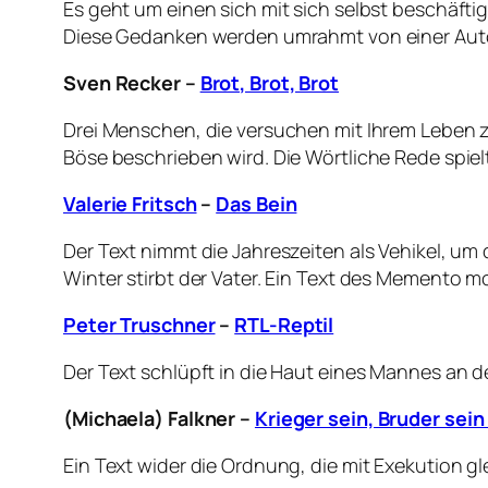
Es geht um einen sich mit sich selbst beschäft
Diese Gedanken werden umrahmt von einer Autof
Sven Recker
–
Brot, Brot, Brot
Drei Menschen, die versuchen mit Ihrem Leben zu
Böse beschrieben wird. Die Wörtliche Rede spiel
Valerie Fritsch
–
Das Bein
Der Text nimmt die Jahreszeiten als Vehikel, u
Winter stirbt der Vater. Ein Text des
Memento mo
Peter Truschner
–
RTL-Reptil
Der Text schlüpft in die Haut eines Mannes an d
(Michaela) Falkner
–
Krieger sein, Bruder sein
Ein Text wider die Ordnung, die mit Exekution gl