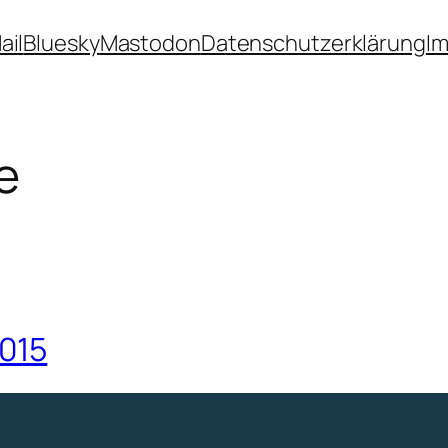
ail
Bluesky
Mastodon
Datenschutzerklärung
I
e
015