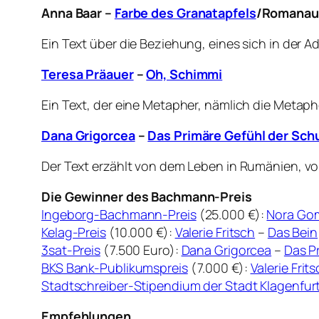
Anna Baar –
Farbe des Granatapfels
/Romanau
Ein Text über die Beziehung, eines sich in der 
Teresa Präauer
–
Oh, Schimmi
Ein Text, der eine Metapher, nämlich die Metaph
Dana Grigorcea
–
Das Primäre Gefühl der Schu
Der Text erzählt von dem Leben in Rumänien, 
Die Gewinner des Bachmann-Preis
Ingeborg-Bachmann-Preis
(25.000 €):
Nora Gom
Kelag-Preis
(10.000 €):
Valerie Fritsch
–
Das Bein
3sat-Preis
(7.500 Euro):
Dana Grigorcea
–
Das P
BKS Bank-Publikumspreis
(7.000 €):
Valerie Frit
Stadtschreiber-Stipendium der Stadt Klagenfur
Empfehlungen