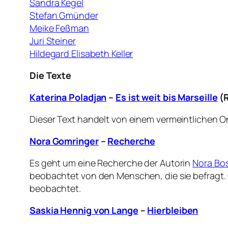
Sandra Kegel
Stefan Gmünder
Meike Feßman
Juri Steiner
Hildegard Elisabeth Keller
Die Texte
Katerina Poladjan
–
Es ist weit bis Marseille
(
Dieser Text handelt von einem vermeintlichen O
Nora Gomringer
–
Recherche
Es geht um eine Recherche der Autorin
Nora Bo
beobachtet von den Menschen, die sie befragt. 
beobachtet.
Saskia Hennig von Lange
–
Hierbleiben