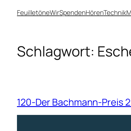
Zum
Feuilletöne
Wir
Spenden
Hören
Technik
M
Inhalt
springen
Schlagwort:
Esch
120-Der Bachmann-Preis 2