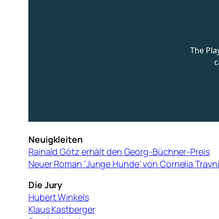
Neuigkleiten
Rainald Götz erhält den Georg-Büchner-Preis
Neuer Roman ‘Junge Hunde’ von Cornelia Travn
Die Jury
Hubert Winkels
Klaus Kastberger