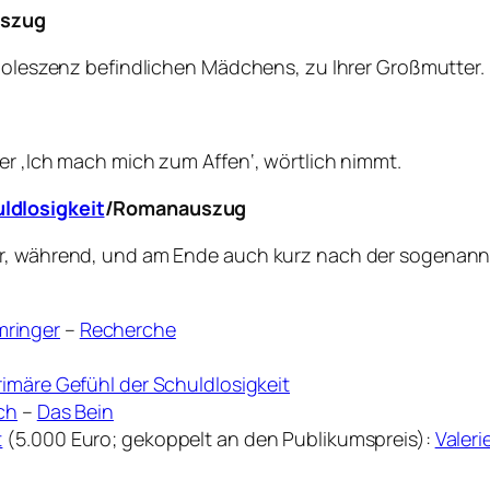
szug
Adoleszenz befindlichen Mädchens, zu Ihrer Großmutter.
er ‚Ich mach mich zum Affen‘, wörtlich nimmt.
ldlosigkeit
/Romanauszug
vor, während, und am Ende auch kurz nach der sogenan
ringer
–
Recherche
rimäre Gefühl der Schuldlosigkeit
sch
–
Das Bein
t
(5.000 Euro; gekoppelt an den Publikumspreis):
Valeri