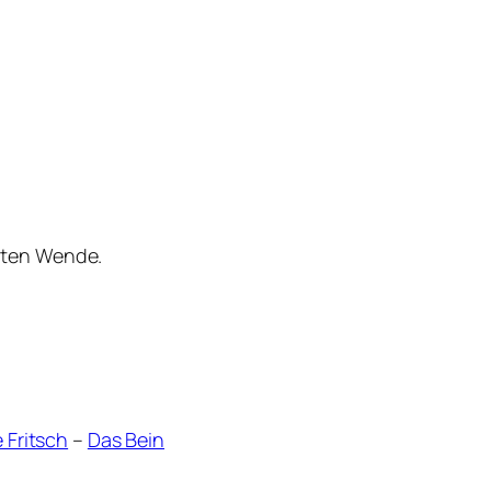
nten Wende.
e Fritsch
–
Das Bein