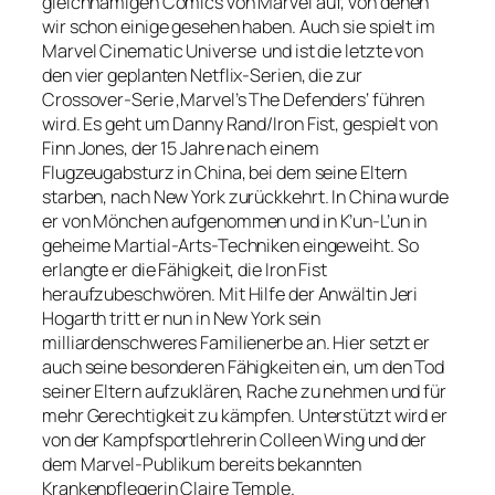
gleichnamigen Comics von Marvel auf, von denen
wir schon einige gesehen haben. Auch sie spielt im
Marvel Cinematic Universe und ist die letzte von
den vier geplanten Netflix-Serien, die zur
Crossover-Serie ‚Marvel’s The Defenders‘ führen
wird. Es geht um Danny Rand/Iron Fist, gespielt von
Finn Jones, der 15 Jahre nach einem
Flugzeugabsturz in China, bei dem seine Eltern
starben, nach New York zurückkehrt. In China wurde
er von Mönchen aufgenommen und in K’un-L’un in
geheime Martial-Arts-Techniken eingeweiht. So
erlangte er die Fähigkeit, die Iron Fist
heraufzubeschwören. Mit Hilfe der Anwältin Jeri
Hogarth tritt er nun in New York sein
milliardenschweres Familienerbe an. Hier setzt er
auch seine besonderen Fähigkeiten ein, um den Tod
seiner Eltern aufzuklären, Rache zu nehmen und für
mehr Gerechtigkeit zu kämpfen. Unterstützt wird er
von der Kampfsportlehrerin Colleen Wing und der
dem Marvel-Publikum bereits bekannten
Krankenpflegerin Claire Temple.