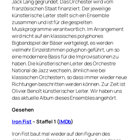
Jack Lang gegründet. Das Orchester wird vom
französischen Staat finanziert. Der jeweilige
künstlerische Leiter stellt sich ein Ensemble
zusammen und ist für die gespielten
Musikprogramme verantwortlich. Im Arrangement
wird nicht auf ein klassisches polyphones
Bigbandspiel der Bäser wertgelegt, es werden
vielmehr Einzelstimmen polyphon geführt, um so
eine modernere Basis für die Improvisationen zu
haben. Die künstlerischen Leiter des Orchestre
National de Jazz wechseln, ähnlich wie bei
klassischen Orchestern, so dass immer wieder neue
Richtungen beschritten werden können. Zur Zeit ist
Olivier Benoît künstlerischer Leiter. Wir haben uns
das aktuelle Album dieses Ensembles angehört.
Gesehen
Iron Fist
– Staffel 1 (
IMDb
)
Iron Fist baut mal wieder auf den Figuren des