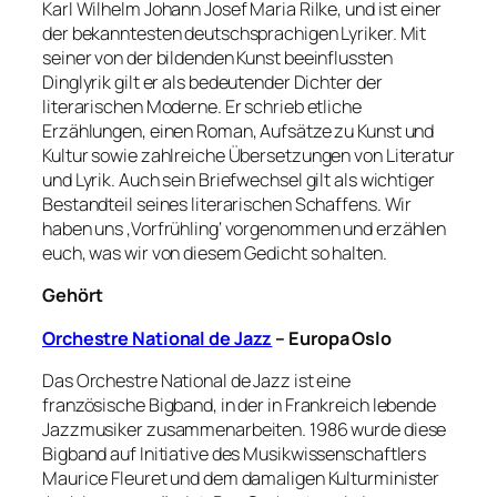
Karl Wilhelm Johann Josef Maria Rilke, und ist einer
der bekanntesten deutschsprachigen Lyriker. Mit
seiner von der bildenden Kunst beeinflussten
Dinglyrik gilt er als bedeutender Dichter der
literarischen Moderne. Er schrieb etliche
Erzählungen, einen Roman, Aufsätze zu Kunst und
Kultur sowie zahlreiche Übersetzungen von Literatur
und Lyrik. Auch sein Briefwechsel gilt als wichtiger
Bestandteil seines literarischen Schaffens. Wir
haben uns ‚Vorfrühling‘ vorgenommen und erzählen
euch, was wir von diesem Gedicht so halten.
Gehört
Orchestre National de Jazz
– Europa Oslo
Das Orchestre National de Jazz ist eine
französische Bigband, in der in Frankreich lebende
Jazzmusiker zusammenarbeiten. 1986 wurde diese
Bigband auf Initiative des Musikwissenschaftlers
Maurice Fleuret und dem damaligen Kulturminister