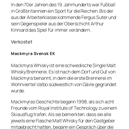
In den 70er Jahren des 19. Jahrhunderts war Fußball
in Großbritannien ein Sport für die Reichen. Bis der
aus der Arbeiterklasse kommende Fergus Suter und
sein Gegenspieler aus der Oberschicht Arthur
Kinniard das Spiel für immer verändern.
Verkostet
Mackmyra Svensk EK
Mackmyra Whisky ist eine schwedische Single Malt
Whisky Brennerei. Es ist nach dem Dorf und Gut von
Mackmyra benannt, in dem die erste Brennerei im
Wohnviertel Valbo südwestlich von Gävle gegründet
wurde.
Mackmyras Geschichte begann 1998, als sich acht
Freunde vom Royal Institute of Technology zu einem
Skiausflug trafen. Als sie bemerkten, dass sie alle
jeweils eine Flasche Malt Whisky für den Gastgeber
mitgebracht hatten, begann ein Gespräch über die