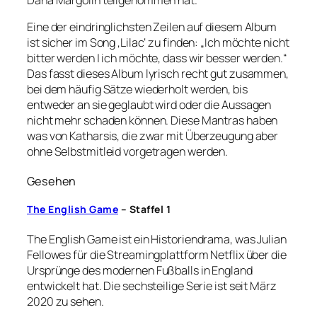
Eine der eindringlichsten Zeilen auf diesem Album
ist sicher im Song ‚Lilac‘ zu finden: „Ich möchte nicht
bitter werden | ich möchte, dass wir besser werden.“
Das fasst dieses Album lyrisch recht gut zusammen,
bei dem häufig Sätze wiederholt werden, bis
entweder an sie geglaubt wird oder die Aussagen
nicht mehr schaden können. Diese Mantras haben
was von Katharsis, die zwar mit Überzeugung aber
ohne Selbstmitleid vorgetragen werden.
Gesehen
The English Game
– Staffel 1
The English Game ist ein Historiendrama, was Julian
Fellowes für die Streamingplattform Netflix über die
Ursprünge des modernen Fußballs in England
entwickelt hat. Die sechsteilige Serie ist seit März
2020 zu sehen.