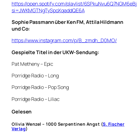
https://open.spotify.com/playlist/6SPkuNvu6Q7NGM6eB
si=JWKMGTNgTySpoXqaddQE6A
Sophie Passmann über Ken FM, Attila Hildmann
und Co:
https://www.instagram.com/p/B_zmdh_D0MO/
Gespielte Titel in der UKW-Sendung:
Pat Metheny – Epic
Porridge Radio – Long
Porridge Radio – Pop Song
Porridge Radio – Liliac
Gelesen
Olivia Wenzel – 1000 Serpentinen Angst (
S. Fischer
Verlag
)