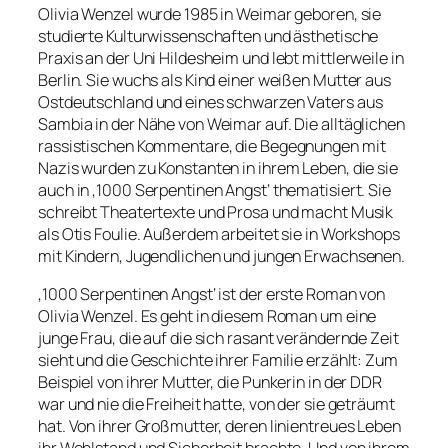
Olivia Wenzel wurde 1985 in Weimar geboren, sie
studierte Kulturwissenschaften und ästhetische
Praxis an der Uni Hildesheim und lebt mittlerweile in
Berlin. Sie wuchs als Kind einer weißen Mutter aus
Ostdeutschland und eines schwarzen Vaters aus
Sambia in der Nähe von Weimar auf. Die alltäglichen
rassistischen Kommentare, die Begegnungen mit
Nazis wurden zu Konstanten in ihrem Leben, die sie
auch in ‚1000 Serpentinen Angst‘ thematisiert. Sie
schreibt Theatertexte und Prosa und macht Musik
als Otis Foulie. Außerdem arbeitet sie in Workshops
mit Kindern, Jugendlichen und jungen Erwachsenen.
‚1000 Serpentinen Angst‘ ist der erste Roman von
Olivia Wenzel. Es geht in diesem Roman um eine
junge Frau, die auf die sich rasant verändernde Zeit
sieht und die Geschichte ihrer Familie erzählt: Zum
Beispiel von ihrer Mutter, die Punkerin in der DDR
war und nie die Freiheit hatte, von der sie geträumt
hat. Von ihrer Großmutter, deren linientreues Leben