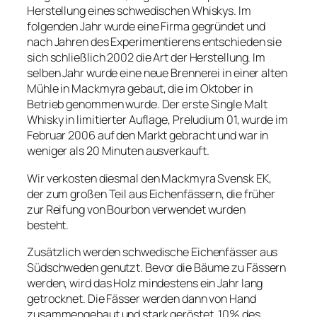
Herstellung eines schwedischen Whiskys. Im
folgenden Jahr wurde eine Firma gegründet und
nach Jahren des Experimentierens entschieden sie
sich schließlich 2002 die Art der Herstellung. Im
selben Jahr wurde eine neue Brennerei in einer alten
Mühle in Mackmyra gebaut, die im Oktober in
Betrieb genommen wurde. Der erste Single Malt
Whisky in limitierter Auflage, Preludium 01, wurde im
Februar 2006 auf den Markt gebracht und war in
weniger als 20 Minuten ausverkauft.
Wir verkosten diesmal den Mackmyra Svensk EK,
der zum großen Teil aus Eichenfässern, die früher
zur Reifung von Bourbon verwendet wurden
besteht.
Zusätzlich werden schwedische Eichenfässer aus
Südschweden genutzt. Bevor die Bäume zu Fässern
werden, wird das Holz mindestens ein Jahr lang
getrocknet. Die Fässer werden dann von Hand
zusammengebaut und stark geröstet. 10% des