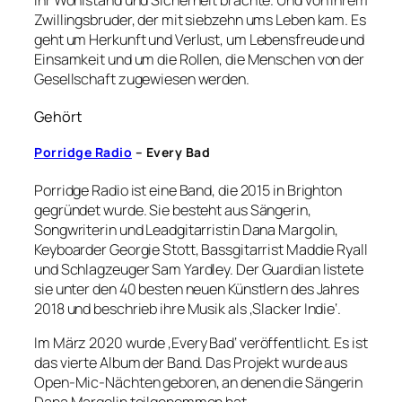
ihr Wohlstand und Sicherheit brachte. Und von ihrem
Zwillingsbruder, der mit siebzehn ums Leben kam. Es
geht um Herkunft und Verlust, um Lebensfreude und
Einsamkeit und um die Rollen, die Menschen von der
Gesellschaft zugewiesen werden.
Gehört
Porridge Radio
– Every Bad
Porridge Radio ist eine Band, die 2015 in Brighton
gegründet wurde. Sie besteht aus Sängerin,
Songwriterin und Leadgitarristin Dana Margolin,
Keyboarder Georgie Stott, Bassgitarrist Maddie Ryall
und Schlagzeuger Sam Yardley. Der Guardian listete
sie unter den 40 besten neuen Künstlern des Jahres
2018 und beschrieb ihre Musik als ‚Slacker Indie‘.
Im März 2020 wurde ‚Every Bad‘ veröffentlicht. Es ist
das vierte Album der Band. Das Projekt wurde aus
Open-Mic-Nächten geboren, an denen die Sängerin
Dana Margolin teilgenommen hat.