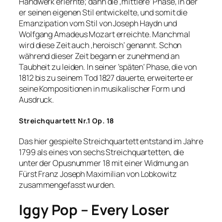
Handwerk erlernte; dann die ‚mittlere‘ Phase, in der
er seinen eigenen Stil entwickelte, und somit die
Emanzipation vom Stil von Joseph Haydn und
Wolfgang Amadeus Mozart erreichte. Manchmal
wird diese Zeit auch ‚heroisch‘ genannt. Schon
während dieser Zeit begann er zunehmend an
Taubheit zu leiden. In seiner ’späten‘ Phase, die von
1812 bis zu seinem Tod 1827 dauerte, erweiterte er
seine Kompositionen in musikalischer Form und
Ausdruck.
Streichquartett Nr.1 Op. 18
Das hier gespielte Streichquartett entstand im Jahre
1799 als eines von sechs Streichquartetten, die
unter der Opusnummer 18 mit einer Widmung an
Fürst Franz Joseph Maximilian von Lobkowitz
zusammengefasst wurden.
Iggy Pop – Every Loser