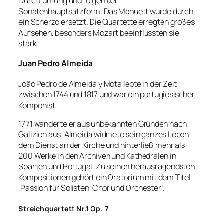
Durchführung und folgen der
Sonatenhauptsatzform. Das Menuett wurde durch
ein Scherzo ersetzt. Die Quartette erregten großes
Aufsehen, besonders Mozart beeinflussten sie
stark.
Juan Pedro Almeida
João Pedro de Almeida y Mota lebte in der Zeit
zwischen 1744 und 1817 und war ein portugiesischer
Komponist.
1771 wanderte er aus unbekannten Gründen nach
Galizien aus. Almeida widmete sein ganzes Leben
dem Dienst an der Kirche und hinterließ mehr als
200 Werke in den Archiven und Kathedralen in
Spanien und Portugal. Zu seinen herausragendsten
Kompositionen gehört ein Oratorium mit dem Titel
‚Passion für Solisten, Chor und Orchester‘.
Streichquartett Nr.1 Op. 7