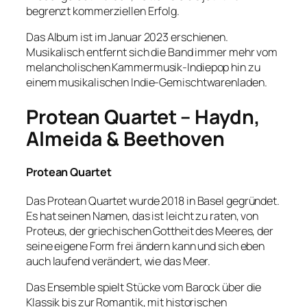
begrenzt kommerziellen Erfolg.
Das Album ist im Januar 2023 erschienen.
Musikalisch entfernt sich die Band immer mehr vom
melancholischen Kammermusik-Indiepop hin zu
einem musikalischen Indie-Gemischtwarenladen.
Protean Quartet – Haydn,
Almeida & Beethoven
Protean Quartet
Das Protean Quartet wurde 2018 in Basel gegründet.
Es hat seinen Namen, das ist leicht zu raten, von
Proteus, der griechischen Gottheit des Meeres, der
seine eigene Form frei ändern kann und sich eben
auch laufend verändert, wie das Meer.
Das Ensemble spielt Stücke vom Barock über die
Klassik bis zur Romantik, mit historischen