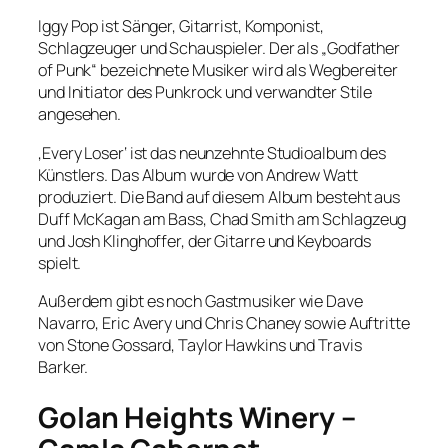
Iggy Pop ist Sänger, Gitarrist, Komponist,
Schlagzeuger und Schauspieler. Der als „Godfather
of Punk“ bezeichnete Musiker wird als Wegbereiter
und Initiator des Punkrock und verwandter Stile
angesehen.
‚Every Loser‘ ist das neunzehnte Studioalbum des
Künstlers. Das Album wurde von Andrew Watt
produziert. Die Band auf diesem Album besteht aus
Duff McKagan am Bass, Chad Smith am Schlagzeug
und Josh Klinghoffer, der Gitarre und Keyboards
spielt.
Außerdem gibt es noch Gastmusiker wie Dave
Navarro, Eric Avery und Chris Chaney sowie Auftritte
von Stone Gossard, Taylor Hawkins und Travis
Barker.
Golan Heights Winery –