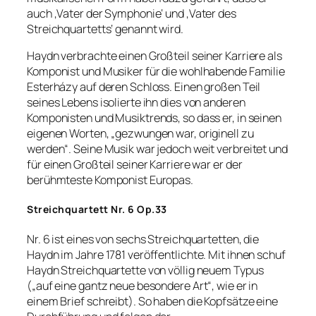
auch ‚Vater der Symphonie‘ und ‚Vater des
Streichquartetts‘ genannt wird.
Haydn verbrachte einen Großteil seiner Karriere als
Komponist und Musiker für die wohlhabende Familie
Esterházy auf deren Schloss. Einen großen Teil
seines Lebens isolierte ihn dies von anderen
Komponisten und Musiktrends, so dass er, in seinen
eigenen Worten, „gezwungen war, originell zu
werden“. Seine Musik war jedoch weit verbreitet und
für einen Großteil seiner Karriere war er der
berühmteste Komponist Europas.
Streichquartett Nr. 6 Op.33
Nr. 6 ist eines von sechs Streichquartetten, die
Haydn im Jahre 1781 veröffentlichte. Mit ihnen schuf
Haydn Streichquartette von völlig neuem Typus
(„auf eine gantz neue besondere Art“, wie er in
einem Brief schreibt). So haben die Kopfsätze eine