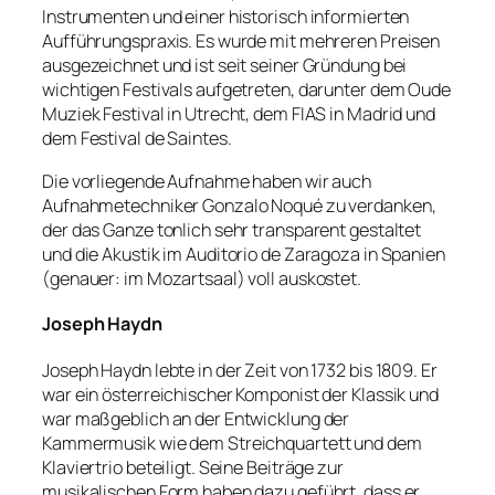
Instrumenten und einer historisch informierten
Aufführungspraxis. Es wurde mit mehreren Preisen
ausgezeichnet und ist seit seiner Gründung bei
wichtigen Festivals aufgetreten, darunter dem Oude
Muziek Festival in Utrecht, dem FIAS in Madrid und
dem Festival de Saintes.
Die vorliegende Aufnahme haben wir auch
Aufnahmetechniker Gonzalo Noqué zu verdanken,
der das Ganze tonlich sehr transparent gestaltet
und die Akustik im Auditorio de Zaragoza in Spanien
(genauer: im Mozartsaal) voll auskostet.
Joseph Haydn
Joseph Haydn lebte in der Zeit von 1732 bis 1809. Er
war ein österreichischer Komponist der Klassik und
war maßgeblich an der Entwicklung der
Kammermusik wie dem Streichquartett und dem
Klaviertrio beteiligt. Seine Beiträge zur
musikalischen Form haben dazu geführt, dass er