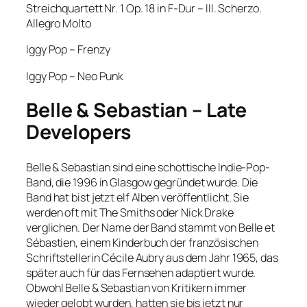
Streichquartett Nr. 1 Op. 18 in F-Dur – III. Scherzo.
Allegro Molto
Iggy Pop – Frenzy
Iggy Pop – Neo Punk
Belle & Sebastian – Late
Developers
Belle & Sebastian sind eine schottische Indie-Pop-
Band, die 1996 in Glasgow gegründet wurde. Die
Band hat bist jetzt elf Alben veröffentlicht. Sie
werden oft mit The Smiths oder Nick Drake
verglichen. Der Name der Band stammt von Belle et
Sébastien, einem Kinderbuch der französischen
Schriftstellerin Cécile Aubry aus dem Jahr 1965, das
später auch für das Fernsehen adaptiert wurde.
Obwohl Belle & Sebastian von Kritikern immer
wieder gelobt wurden, hatten sie bis jetzt nur