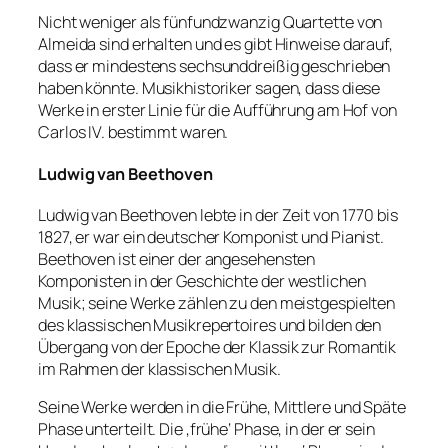
Nicht weniger als fünfundzwanzig Quartette von
Almeida sind erhalten und es gibt Hinweise darauf,
dass er mindestens sechsunddreißig geschrieben
haben könnte. Musikhistoriker sagen, dass diese
Werke in erster Linie für die Aufführung am Hof von
Carlos IV. bestimmt waren.
Ludwig van Beethoven
Ludwig van Beethoven lebte in der Zeit von 1770 bis
1827, er war ein deutscher Komponist und Pianist.
Beethoven ist einer der angesehensten
Komponisten in der Geschichte der westlichen
Musik; seine Werke zählen zu den meistgespielten
des klassischen Musikrepertoires und bilden den
Übergang von der Epoche der Klassik zur Romantik
im Rahmen der klassischen Musik.
Seine Werke werden in die Frühe, Mittlere und Späte
Phase unterteilt. Die ‚frühe‘ Phase, in der er sein