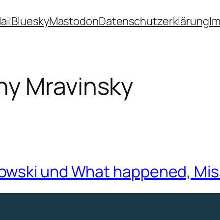
ail
Bluesky
Mastodon
Datenschutzerklärung
I
ny Mravinsky
owski und What happened, Mi