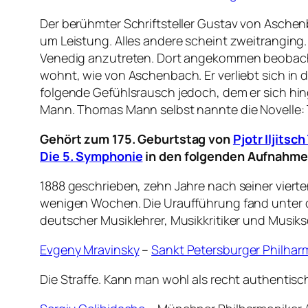
Der berühmter Schriftsteller Gustav von Aschenb
um Leistung. Alles andere scheint zweitranging.
Venedig anzutreten. Dort angekommen beobachte
wohnt, wie von Aschenbach. Er verliebt sich in
folgende Gefühlsrausch jedoch, dem er sich hin
Mann. Thomas Mann selbst nannte die Novelle: 
Gehört zum 175. Geburtstag von
Pjotr Iljitsc
Die 5. Symphonie
in den folgenden Aufnahme
1888 geschrieben, zehn Jahre nach seiner vierten
wenigen Wochen. Die Uraufführung fand unter de
deutscher Musiklehrer, Musikkritiker und Musiks
Evgeny Mravinsky
–
Sankt Petersburger Philhar
Die Straffe. Kann man wohl als recht authentis