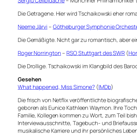
Sergiu Celibidache
– Münchner Philharmoniker 
Die Getragene. Hier wird Tschaikowski eher roman
Neeme Järvi
–
Götheburger Symphonie Orchest
Die Gemäßigte. Nicht gar zu romantisch, aber ei
Roger Norrington
–
RSO Stuttgart des SWR
(
Ho
Die Drollige. Tschaikowski im Klangbild des Baro
Gesehen
What happened, Miss Simone?
(
IMDb
)
Die frisch von Netflix veröffentlichte biograf
geboren als Eunice Kathleen Waymon. Ihre Tochte
Familie, Kollegen kommen zu Wort, zum Teil bi
Interviewausschnitte, Tagebuch- und Briefaussc
musikalische Karriere und ihr persönliches Leben