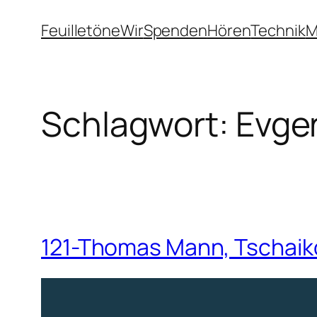
Zum
Feuilletöne
Wir
Spenden
Hören
Technik
M
Inhalt
springen
Schlagwort:
Evge
121-Thomas Mann, Tschaik