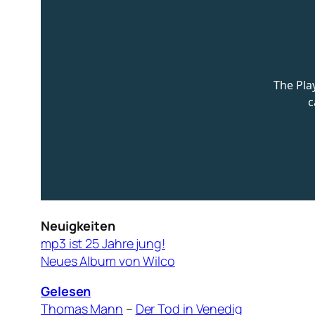
Neuigkeiten
mp3 ist 25 Jahre jung!
Neues Album von Wilco
Gelesen
Thomas Mann
–
Der Tod in Venedig