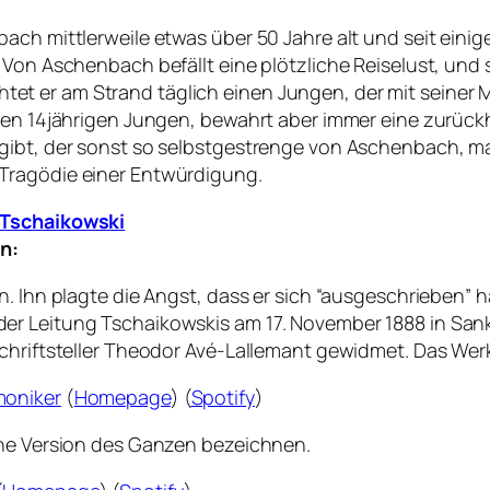
ach mittlerweile etwas über 50 Jahre alt und seit einig
 Von Aschenbach befällt eine plötzliche Reiselust, und 
t er am Strand täglich einen Jungen, der mit seiner 
 den 14jährigen Jungen, bewahrt aber immer eine zurüc
gibt, der sonst so selbstgestrenge von Aschenbach, ma
Tragödie einer Entwürdigung.
h Tschaikowski
n:
. Ihn plagte die Angst, dass er sich “ausgeschrieben” h
r Leitung Tschaikowskis am 17. November 1888 in Sankt 
chriftsteller Theodor Avé-Lallemant gewidmet. Das Werk
moniker
(
Homepage
) (
Spotify
)
che Version des Ganzen bezeichnen.