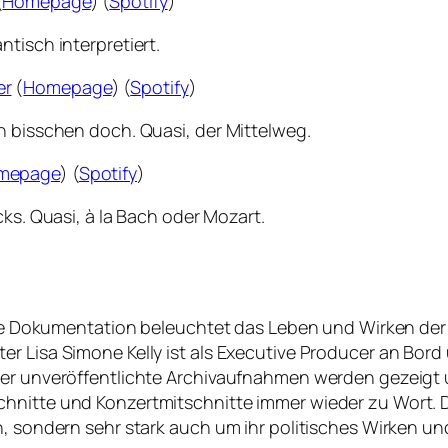
(
Homepage
) (
Spotify
)
tisch interpretiert.
er
(
Homepage
) (
Spotify
)
n bisschen doch. Quasi, der Mittelweg.
mepage
) (
Spotify
)
cks. Quasi, à la Bach oder Mozart.
ische Dokumentation beleuchtet das Leben und Wirken de
r Lisa Simone Kelly ist als Executive Producer an Bord 
sher unveröffentlichte Archivaufnahmen werden gezeig
hnitte und Konzertmitschnitte immer wieder zu Wort. D
, sondern sehr stark auch um ihr politisches Wirken und