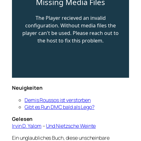
Neuigkeiten
Demis Roussos ist verstorben
Gibt es Run DMC bald als Lego?
Gelesen
Irvin D. Yalom
–
Und Nietzsche Weinte
Ein unglaubliches Buch, diese unscheinbare