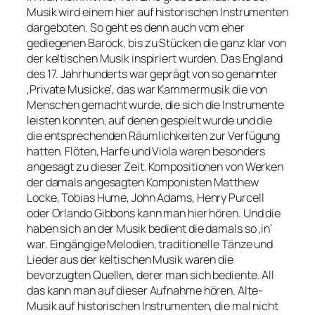
Musik wird einem hier auf historischen Instrumenten
dargeboten. So geht es denn auch vom eher
gediegenen Barock, bis zu Stücken die ganz klar von
der keltischen Musik inspiriert wurden. Das England
des 17. Jahrhunderts war geprägt von so genannter
‚Private Musicke‘, das war Kammermusik die von
Menschen gemacht wurde, die sich die Instrumente
leisten konnten, auf denen gespielt wurde und die
die entsprechenden Räumlichkeiten zur Verfügung
hatten. Flöten, Harfe und Viola waren besonders
angesagt zu dieser Zeit. Kompositionen von Werken
der damals angesagten Komponisten Matthew
Locke, Tobias Hume, John Adams, Henry Purcell
oder Orlando Gibbons kann man hier hören. Und die
haben sich an der Musik bedient die damals so ‚in‘
war. Eingängige Melodien, traditionelle Tänze und
Lieder aus der keltischen Musik waren die
bevorzugten Quellen, derer man sich bediente. All
das kann man auf dieser Aufnahme hören. Alte-
Musik auf historischen Instrumenten, die mal nicht