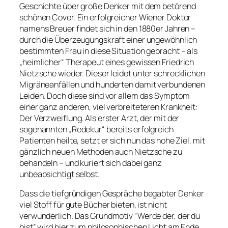
Geschichte über große Denker mit dem betörend
schönen Cover. Ein erfolgreicher Wiener Doktor
namens Breuer findet sich in den 1880er Jahren –
durch die Überzeugungskraft einer ungewöhnlich
bestimmten Frau in diese Situation gebracht – als
„heimlicher“ Therapeut eines gewissen Friedrich
Nietzsche wieder. Dieser leidet unter schrecklichen
Migräneanfällen und hunderten damit verbundenen
Leiden. Doch diese sind vor allem das Symptom
einer ganz anderen, viel verbreiteteren Krankheit:
Der Verzweiflung. Als erster Arzt, der mit der
sogenannten „Redekur“ bereits erfolgreich
Patienten heilte, setzt er sich nun das hohe Ziel, mit
gänzlich neuen Methoden auch Nietzsche zu
behandeln – und kuriert sich dabei ganz
unbeabsichtigt selbst.
Dass die tiefgründigen Gespräche begabter Denker
viel Stoff für gute Bücher bieten, ist nicht
verwunderlich. Das Grundmotiv “Werde der, der du
bist” wird hier zum philosophischen Licht am Ende