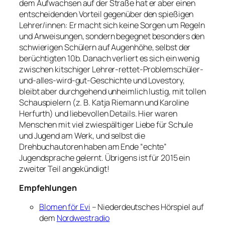
dem Aufwachsen auf der Straße hat er aber einen
entscheidenden Vorteil gegenüber den spießigen
Lehrer/innen: Er macht sich keine Sorgen um Regeln
und Anweisungen, sondern begegnet besonders den
schwierigen Schülern auf Augenhöhe, selbst der
berüchtigten 10b. Danach verliert es sich ein wenig
zwischen kitschiger Lehrer-rettet-Problemschüler-
und-alles-wird-gut-Geschichte und Lovestory,
bleibt aber durchgehend unheimlich lustig, mit tollen
Schauspielern (z. B. Katja Riemann und Karoline
Herfurth) und liebevollen Details. Hier waren
Menschen mit viel zwiespältiger Liebe für Schule
und Jugend am Werk, und selbst die
Drehbuchautoren haben am Ende “echte”
Jugendsprache gelernt. Übrigens ist für 2015 ein
zweiter Teil angekündigt!
Empfehlungen
Blomen för Evi
– Niederdeutsches Hörspiel auf
dem
Nordwestradio