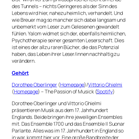
des Tunnels – nichts Geringeres als der Sinn des
Lebens wird hier, nahezu heimlich, verhandelt. Und
wie Breuer mag so mancher sich dabei langsam und
unbemerkt vom Leser zum Gelesenen gewandelt
fühlen. Yalom widmet sich der, ebenfalls heimlichen,
Psychotherapie seiner gesamten Leserschaft. Dies
ist eines der allzu raren Bücher, die das Potenzial
haben, das Leben ihrer Leser/innen nachhaltig zu
verändern.
Gehört
Dorothee Oberlinger
(
Homepage
)/
Vittorio Ghielmi
(
Homepage
) – The Passion of Musick (
Spotify
)
Dorothee Oberlinger und Vittorio Ghielmi
präsentieren Musik aus dem 17. Jahrhundert
Englands. Beide bringen ihre jeweiligen Ensembles
mit. Das Ensemble 1700 und das Ensemble Il Suonar
Parlante. Alles was im 17. Jahrhundert in England so
in war, kommt hier vor. Eine große Bandbreite der