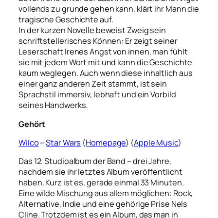
vollends zu grunde gehen kann, klärt ihr Mann die
tragische Geschichte auf.
In der kurzen Novelle beweist Zweig sein
schriftstellerisches Können: Er zeigt seiner
Leserschaft Irenes Angst von innen, man fühlt
sie mit jedem Wort mit und kann die Geschichte
kaum weglegen. Auch wenn diese inhaltlich aus
einer ganz anderen Zeit stammt, ist sein
Sprachstil immersiv, lebhaft und ein Vorbild
seines Handwerks.
Gehört
Wilco
–
Star Wars
(
Homepage
) (
Apple Music
)
Das 12. Studioalbum der Band – drei Jahre,
nachdem sie ihr letztes Album veröffentlicht
haben. Kurz ist es, gerade einmal 33 Minuten.
Eine wilde Mischung aus allem möglichen: Rock,
Alternative, Indie und eine gehörige Prise Nels
Cline. Trotzdem ist es ein Album, das man in