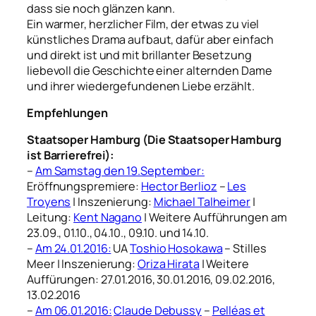
dass sie noch glänzen kann.
Ein warmer, herzlicher Film, der etwas zu viel
künstliches Drama aufbaut, dafür aber einfach
und direkt ist und mit brillanter Besetzung
liebevoll die Geschichte einer alternden Dame
und ihrer wiedergefundenen Liebe erzählt.
Empfehlungen
Staatsoper Hamburg (Die Staatsoper Hamburg
ist Barrierefrei):
–
Am Samstag den 19.September:
Eröffnungspremiere:
Hector Berlioz
–
Les
Troyens
| Inszenierung:
Michael Talheimer
|
Leitung:
Kent Nagano
| Weitere Aufführungen am
23.09., 01.10., 04.10., 09.10. und 14.10.
–
Am 24.01.2016:
UA
Toshio Hosokawa
– Stilles
Meer | Inszenierung:
Oriza Hirata
| Weitere
Auffürungen: 27.01.2016, 30.01.2016, 09.02.2016,
13.02.2016
–
Am 06.01.2016:
Claude Debussy
–
Pelléas et