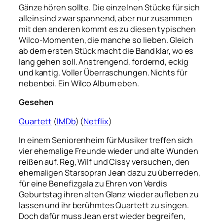
Gänze hören sollte. Die einzelnen Stücke für sich
allein sind zwar spannend, aber nur zusammen
mit den anderen kommt es zu diesen typischen
Wilco-Momenten, die manche so lieben. Gleich
ab dem ersten Stück macht die Band klar, wo es
lang gehen soll. Anstrengend, fordernd, eckig
und kantig. Voller Überraschungen. Nichts für
nebenbei. Ein Wilco Album eben.
Gesehen
Quartett
(
IMDb
) (
Netflix
)
In einem Seniorenheim für Musiker treffen sich
vier ehemalige Freunde wieder und alte Wunden
reißen auf. Reg, Wilf und Cissy versuchen, den
ehemaligen Starsopran Jean dazu zu überreden,
für eine Benefizgala zu Ehren von Verdis
Geburtstag ihren alten Glanz wieder aufleben zu
lassen und ihr berühmtes Quartett zu singen.
Doch dafür muss Jean erst wieder begreifen,