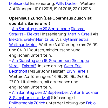
Mélisande
| Inszenierung:
Willy Decker
| Weitere
Auffürungen: 10.01.2016, 19.01.2016, 22.01.2016
Opernhaus Zürich (Das Opernhaus Zürich ist
ebenfalls Barrierefrei):
–
Am Sonntag den 20.September:
Richard
Strauss
–
Elektra
| Inszenierung:
Martin Kusej
| Als
Elektra
:
Evelyn Herlitzius
| Als
Klytaimnestra
:
Waltraud Meier
| Weitere Aufführungen am 26.09.
und 04.10 | Deutsch, mit deutschen und
englischen Untertiteln.
–
Am Dienstag den 15. September:
Giuseppe
Verdi
–
Falstaff
| Inszenierung:
Sven-Eric
Bechtholf
| Als Sir John Falstaff:
Bryn Terfel
|
Weitere Aufführungen: 18.09., 20.09., 24.09.,
27.09., | Italienisch, mit deutschen und
englischen Untertiteln.
–
Am Sonntag den 27.September:
Anton Bruckner
8. Symphonie in c-Moll
(Urfassung) |
Philharmonia Zürich
unter der Leitung von
Fabio