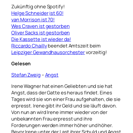
Zukünftig ohne Spotify!
Helge Schneider
ist 60!
van Morrison ist 70!
Wes Craven ist gestorben
Oliver Sacks ist gestorben
Die Kassette ist wieder da!
Riccardo Chailly
beendet Amtszeit beim
Leipziger Gewandhausorchester
vorzeitig!
Gelesen
Stefan Zweig
–
Angst
Irene Wagner hat einen Geliebten und sie hat
Angst, dass der Gatte es heraus findet. Eines
Tages wird sie von einer Frau aufgehalten, die sie
erpresst. Irene gibt ihr Geld und sie läuft davon.
Von nun an wird Irene immer wieder von der
unbekannten Frau erpresst und ihre
Forderungen werden immer höher und höher.
Bevor Irene unter der Last ihrer Schuld und Angst