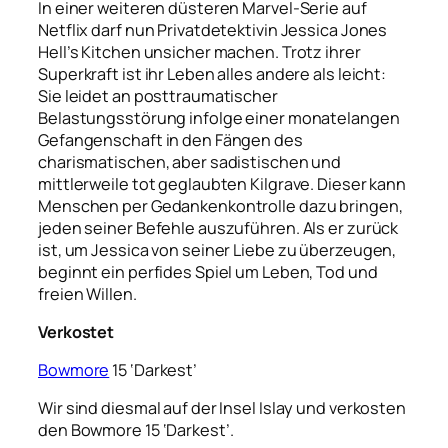
In einer weiteren düsteren Marvel-Serie auf
Netflix darf nun Privatdetektivin Jessica Jones
Hell’s Kitchen unsicher machen. Trotz ihrer
Superkraft ist ihr Leben alles andere als leicht:
Sie leidet an posttraumatischer
Belastungsstörung infolge einer monatelangen
Gefangenschaft in den Fängen des
charismatischen, aber sadistischen und
mittlerweile tot geglaubten Kilgrave. Dieser kann
Menschen per Gedankenkontrolle dazu bringen,
jeden seiner Befehle auszuführen. Als er zurück
ist, um Jessica von seiner Liebe zu überzeugen,
beginnt ein perfides Spiel um Leben, Tod und
freien Willen.
Verkostet
Bowmore
15 ‘Darkest’
Wir sind diesmal auf der Insel Islay und verkosten
den Bowmore 15 ‘Darkest’.