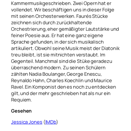
Kammermusikgeschrieben. Zwei Opern hat er
vollendet. Wir beschäftigen uns in dieser Folge
mit seinen Orchesterwerken. Faurés Stücke
zeichnen sich durch zurückhaltende
Orchestrierung, eher gemäßigter Lautstärke und
feiner Poesie aus. Er hat eine ganz eigene
Sprache gefunden, in der sich musikalisch
artikuliert. Obwohl seine Musik meist der Diatonik
treu bleibt, ist sie mitnichten verstaubt. Im
Gegenteil. Manchmal sind die Stüke geradezu
überraschend modern. Zu seinen Schülern
zählten Nadia Boulanger, George Enescu,
Reynaldo Hahn, Charles Koechlin und Maurice
Ravel. Ein Komponist den es noch zu entdecken
gilt, und der mehr geschrieben hat als nur ein
Requiem.
Gesehen
Jessica Jones
(
IMDb
)