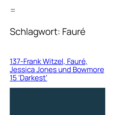
Zum
Inhalt
springen
Schlagwort:
Fauré
137-Frank Witzel, Fauré,
Jessica Jones und Bowmore
15 ‘Darkest’