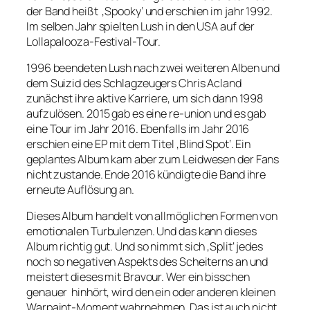
der Band heißt
‚Spooky‘ und erschien im jahr 1992.
Im selben Jahr spielten Lush in den USA auf der
Lollapalooza-Festival-Tour.
1996 beendeten Lush nach zwei weiteren Alben und
dem Suizid des Schlagzeugers Chris Acland
zunächst ihre aktive Karriere, um sich dann 1998
aufzulösen. 2015 gab es eine re-union und es gab
eine Tour im Jahr 2016. Ebenfalls im Jahr 2016
erschien eine EP mit dem Titel ‚Blind Spot‘. Ein
geplantes Album kam aber zum Leidwesen der Fans
nicht zustande. Ende 2016 kündigte die Band ihre
erneute Auflösung an.
Dieses Album handelt von allmöglichen Formen von
emotionalen Turbulenzen. Und das kann dieses
Album richtig gut. Und so nimmt sich ‚Split‘ jedes
noch so negativen Aspekts des Scheiterns an und
meistert dieses mit Bravour. Wer ein bisschen
genauer
hinhört, wird den ein oder anderen kleinen
Warpaint-Moment wahrnehmen. Das ist auch nicht