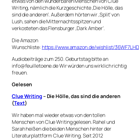
etwas von den wunderbaren Menschen von Clue
Writing, nämlich die Kurzgeschichte ‚Die Hölle, das
sind die anderen‘. Außerdem hörten wir ‚Split‘ von
Lush, sahen die Mitternachtsspitzen und
verkosteten das Flensburger ‚Dark Amber‘.
Die Amazon
Wunschliste:
https://www.amazon.de/wishlist/36WF7LH
Audiobeiträge zum 250. Geburtstag bitte an
info@feuilletoene.de Wir würden uns wirklich richtig
freuen.
Gelesen
Clue Writing
– Die Hölle, das sind die anderen
(
Text
)
Wir haben mal wieder etwas von den tollen
Menschen von Clue Writing gelesen. Rahel und
Sarah heißen die beiden Menschen hinter der
Literaturplattform Clue Writing. Seit 2012