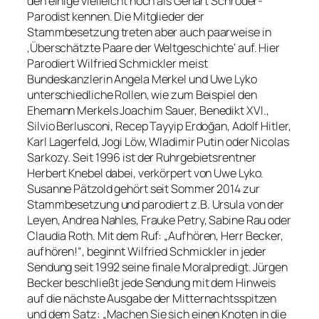
den einige vielleicht noch als Gehart Schröder-
Parodist kennen. Die Mitglieder der
Stammbesetzung treten aber auch paarweise in
‚Überschätzte Paare der Weltgeschichte‘ auf. Hier
Parodiert Wilfried Schmickler meist
Bundeskanzlerin Angela Merkel und Uwe Lyko
unterschiedliche Rollen, wie zum Beispiel den
Ehemann Merkels Joachim Sauer, Benedikt XVI.,
Silvio Berlusconi, Recep Tayyip Erdoğan, Adolf Hitler,
Karl Lagerfeld, Jogi Löw, Wladimir Putin oder Nicolas
Sarkozy. Seit 1996 ist der Ruhrgebietsrentner
Herbert Knebel dabei, verkörpert von Uwe Lyko.
Susanne Pätzold gehört seit Sommer 2014 zur
Stammbesetzung und parodiert z.B. Ursula von der
Leyen, Andrea Nahles, Frauke Petry, Sabine Rau oder
Claudia Roth. Mit dem Ruf: „Aufhören, Herr Becker,
aufhören!“, beginnt Wilfried Schmickler in jeder
Sendung seit 1992 seine finale Moralpredigt. Jürgen
Becker beschließt jede Sendung mit dem Hinweis
auf die nächste Ausgabe der Mitternachtsspitzen
und dem Satz: „Machen Sie sich einen Knoten in die