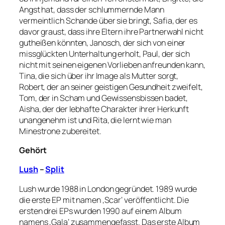
Angst hat, dass der schlummernde Mann
vermeintlich Schande über sie bringt, Safia, der es
davor graust, dass ihre Eltern ihre Partnerwahl nicht
gutheißen könnten, Janosch, der sich von einer
missglückten Unterhaltung erholt, Paul, der sich
nicht mit seinen eigenen Vorlieben anfreunden kann,
Tina, die sich über ihr Image als Mutter sorgt,
Robert, der an seiner geistigen Gesundheit zweifelt,
Tom, der in Scham und Gewissensbissen badet,
Aisha, der der lebhafte Charakter ihrer Herkunft
unangenehm ist und Rita, die lernt wie man
Minestrone zubereitet.
Gehört
Lush
–
Split
Lush wurde 1988 in London gegründet. 1989 wurde
die erste EP mit namen ‚Scar‘ veröffentlicht. Die
ersten drei EPs wurden 1990 auf einem Album
namens ‚Gala‘ zusammengefasst. Das erste Album