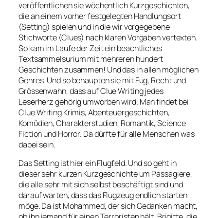
veröffentlichen sie wöchentlich Kurzgeschichten,
die an einem vorher festgelegten Handlungsort
(Setting) spielen und in die wir vorgegebene
Stichworte (Clues) nach klaren Vorgaben vertexten.
So kam im Laufe der Zeit ein beachtliches
Textsammelsurium mit mehreren hundert
Geschichten zusammen! Und das in allen möglichen
Genres. Und so behaupten sie mit Fug, Recht und
Grössenwahn, dass auf Clue Writing jedes
Leserherz gehörig umworben wird. Man findet bei
Clue Writing Krimis, Abenteuergeschichten,
Komödien, Charakterstudien, Romantik, Science
Fiction und Horror. Da dürfte für alle Menschen was
dabei sein.
Das Setting ist hier ein Flugfeld. Und so geht in
dieser sehr kurzen Kurzgeschichte um Passagiere,
die alle sehr mit sich selbst beschäftigt sind und
darauf warten, dass das Flugzeug endlich starten
möge. Da ist Mohammed, der sich Gedanken macht,
ob ihn jemand für einen Terroristen hält, Brigitte, die