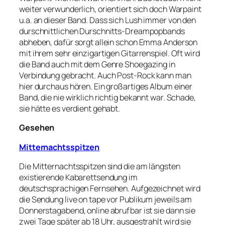
weiter verwunderlich, orientiert sich doch Warpaint
u.a. an dieser Band. Dass sich Lush immer von den
durschnittlichen Durschnitts-Dreampopbands
abheben, dafür sorgt allein schon Emma Anderson
mit ihrem sehr einzigartigen Gitarrenspiel. Oft wird
die Band auch mit dem Genre Shoegazing in
Verbindung gebracht. Auch Post-Rock kann man
hier durchaus hören. Ein großartiges Album einer
Band, die nie wirklich richtig bekannt war. Schade,
sie hätte es verdient gehabt.
Gesehen
Mitternachtsspitzen
Die Mitternachtsspitzen sind die am längsten
existierende Kabarettsendung im
deutschsprachigen Fernsehen. Aufgezeichnet wird
die Sendung live on tape vor Publikum jeweils am
Donnerstagabend, online abrufbar ist sie dann sie
zwei Tage später ab 18 Uhr, ausgestrahlt wird sie