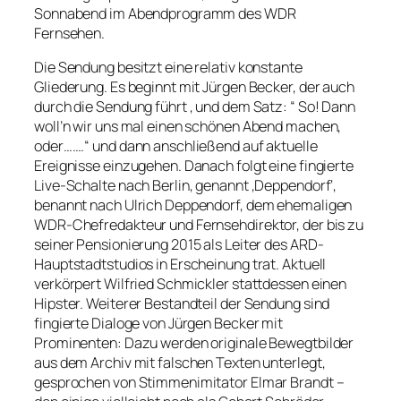
Sonnabend im Abendprogramm des WDR
Fernsehen.
Die Sendung besitzt eine relativ konstante
Gliederung. Es beginnt mit Jürgen Becker, der auch
durch die Sendung führt , und dem Satz: “ So! Dann
woll’n wir uns mal einen schönen Abend machen,
oder…….“ und dann anschließend auf aktuelle
Ereignisse einzugehen. Danach folgt eine fingierte
Live-Schalte nach Berlin, genannt ‚Deppendorf‘,
benannt nach Ulrich Deppendorf, dem ehemaligen
WDR-Chefredakteur und Fernsehdirektor, der bis zu
seiner Pensionierung 2015 als Leiter des ARD-
Hauptstadtstudios in Erscheinung trat. Aktuell
verkörpert Wilfried Schmickler stattdessen einen
Hipster. Weiterer Bestandteil der Sendung sind
fingierte Dialoge von Jürgen Becker mit
Prominenten: Dazu werden originale Bewegtbilder
aus dem Archiv mit falschen Texten unterlegt,
gesprochen von Stimmenimitator Elmar Brandt –