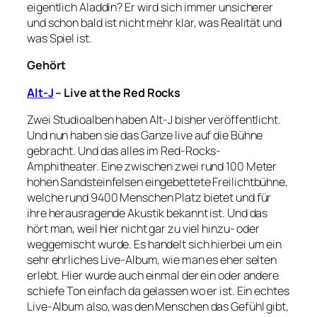
eigentlich Aladdin? Er wird sich immer unsicherer
und schon bald ist nicht mehr klar, was Realität und
was Spiel ist.
Gehört
Alt-J
– Live at the Red Rocks
Zwei Studioalben haben Alt-J bisher veröffentlicht.
Und nun haben sie das Ganze live auf die Bühne
gebracht. Und das alles im Red-Rocks-
Amphitheater. Eine zwischen zwei rund 100 Meter
hohen Sandsteinfelsen eingebettete Freilichtbühne,
welche rund 9400 Menschen Platz bietet und für
ihre herausragende Akustik bekannt ist. Und das
hört man, weil hier nicht gar zu viel hinzu- oder
weggemischt wurde. Es handelt sich hierbei um ein
sehr ehrliches Live-Album, wie man es eher selten
erlebt. Hier wurde auch einmal der ein oder andere
schiefe Ton einfach da gelassen wo er ist. Ein echtes
Live-Album also, was den Menschen das Gefühl gibt,