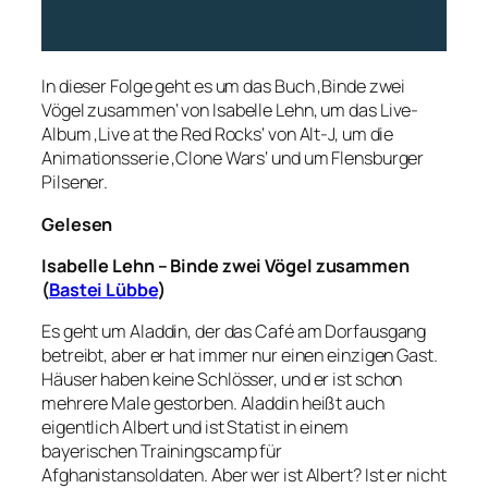
In dieser Folge geht es um das Buch ‚Binde zwei
Vögel zusammen‘ von Isabelle Lehn, um das Live-
Album ‚Live at the Red Rocks‘ von Alt-J, um die
Animationsserie ‚Clone Wars‘ und um Flensburger
Pilsener.
Gelesen
Isabelle Lehn – Binde zwei Vögel zusammen
(
Bastei Lübbe
)
Es geht um Aladdin, der das Café am Dorfausgang
betreibt, aber er hat immer nur einen einzigen Gast.
Häuser haben keine Schlösser, und er ist schon
mehrere Male gestorben. Aladdin heißt auch
eigentlich Albert und ist Statist in einem
bayerischen Trainingscamp für
Afghanistansoldaten. Aber wer ist Albert? Ist er nicht