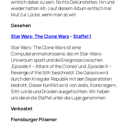
wirklich dabei zu sein. Nichts Gekünsteltes. Hin und
wieder hatten Alt-J auf diesem Album einfach mal
Mut zur Lücke, wenn man so will.
Gesehen
Star Wars: The Clone Wars
–
Staffel 1
Star Wars: The Clone Wars ist eine
Computeranimationsserie, die im Star-Wars-
Universum spielt und die Ereignisse zwischen
‚Episode II – Attack of the Clones‘ und ‚Episode III –
Revenge of the Sith‘ beschreibt. Die Galaxis wird
durch den Krieg der Republik mit den Separatisten
bedroht. Dieser Konflikt wird von Jedis, Klonkriegern,
Sith-Lords und Droiden ausgefochten. Wir haben
uns die erste Staffel unter die Lupe genommen.
Verkostet
Flensburger Pilsener