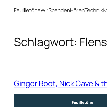
Zum
Feuilletöne
Wir
Spenden
Hören
Technik
M
Inhalt
springen
Schlagwort:
Flen
Ginger Root, Nick Cave & t