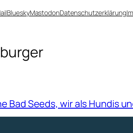
ail
Bluesky
Mastodon
Datenschutzerklärung
I
sburger
he Bad Seeds, wir als Hundis un