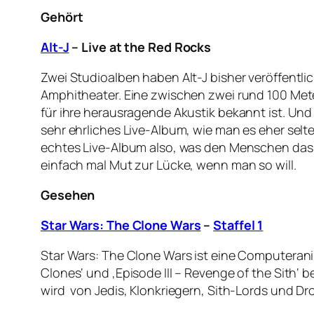
Gehört
Alt-J
– Live at the Red Rocks
Zwei Studioalben haben Alt-J bisher veröffentli
Amphitheater. Eine zwischen zwei rund 100 Met
für ihre herausragende Akustik bekannt ist. Und 
sehr ehrliches Live-Album, wie man es eher selte
echtes Live-Album also, was den Menschen das Ge
einfach mal Mut zur Lücke, wenn man so will.
Gesehen
Star Wars: The Clone Wars
–
Staffel 1
Star Wars: The Clone Wars ist eine Computeranim
Clones‘ und ‚Episode III – Revenge of the Sith‘ b
wird von Jedis, Klonkriegern, Sith-Lords und D