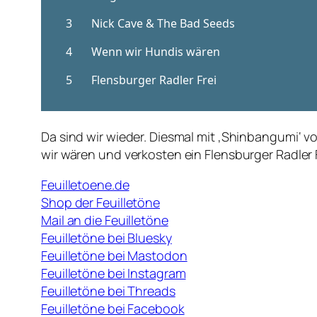
Da sind wir wieder. Diesmal mit ‚Shinbangumi‘ v
wir wären und verkosten ein Flensburger Radler 
Feuilletoene.de
Shop der Feuilletöne
Mail an die Feuilletöne
Feuilletöne bei Bluesky
Feuilletöne bei Mastodon
Feuilletöne bei Instagram
Feuilletöne bei Threads
Feuilletöne bei Facebook