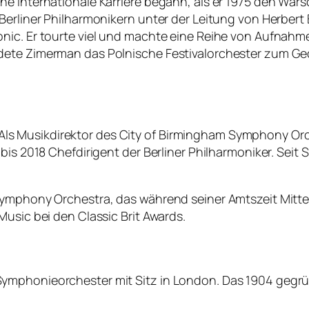
ne internationale Karriere begann, als er 1975 den War
Berliner Philharmonikern unter der Leitung von Herbert 
ic. Er tourte viel und machte eine Reihe von Aufnahmen.
dete Zimerman das Polnische Festivalorchester zum Ge
nt. Als Musikdirektor des City of Birmingham Symphony O
bis 2018 Chefdirigent der Berliner Philharmoniker. Seit 
Symphony Orchestra, das während seiner Amtszeit Mitte 
Music bei den Classic Brit Awards.
ymphonieorchester mit Sitz in London. Das 1904 gegrün