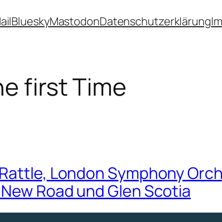
ail
Bluesky
Mastodon
Datenschutzerklärung
I
he first Time
 Rattle, London Symphony Orch
 New Road und Glen Scotia