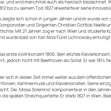
, und wird manchmal auch als heroisch bezeichnet. 
1812 bis zu seinem Tod 1827 erweiterte er seine Innovat
s zeigte sich schon in jungen Jahren und er wurde von
omponisten und Dirigenten Christian Gottlob Neefe unte
ntlichte. Mit 21 Jahren zog er nach Wien und studierte
t und wurde bald von Karl Alois Fürst Lichnowsky ermutig
as erste Violinkonzert 1806. Sein letztes Klavierkonze
, jedoch nicht mit Beethoven als Solist. Er war 1814 fa
r sich in dieser Zeit immer weiter aus dem öffentliche
fonien, Kammermusik und Klaviersonaten. Seine einzige 
racht. Die ‚Missa Solemnis‘ komponierte er in den Jahr
n die späten Streichquartette. Er starb 1827 in Wien. 