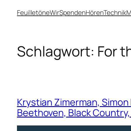
Zum
Feuilletöne
Wir
Spenden
Hören
Technik
M
Inhalt
springen
Schlagwort:
For t
Krystian Zimerman, Simon
Beethoven, Black Country,