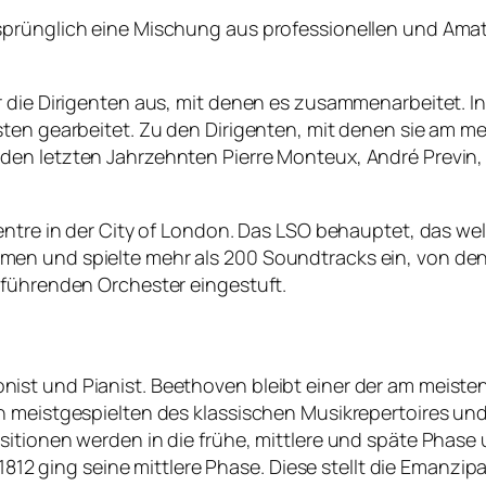
sprünglich eine Mischung aus professionellen und Amat
r die Dirigenten aus, mit denen es zusammenarbeitet. I
ten gearbeitet. Zu den Dirigenten, mit denen sie am me
en letzten Jahrzehnten Pierre Monteux, André Previn, 
Centre in der City of London. Das LSO behauptet, das
en und spielte mehr als 200 Soundtracks ein, von den
 führenden Orchester eingestuft.
ist und Pianist. Beethoven bleibt einer der am meist
n meistgespielten des klassischen Musikrepertoires und
tionen werden in die frühe, mittlere und späte Phase un
 1812 ging seine mittlere Phase. Diese stellt die Emanzi