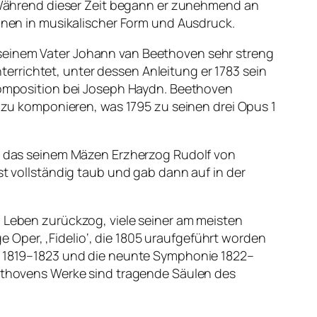
Während dieser Zeit begann er zunehmend an
ionen in musikalischer Form und Ausdruck.
 seinem Vater Johann van Beethoven sehr streng
rrichtet, unter dessen Anleitung er 1783 sein
 Komposition bei Joseph Haydn. Beethoven
t zu komponieren, was 1795 zu seinen drei Opus 1
rt, das seinem Mäzen Erzherzog Rudolf von
st vollständig taub und gab dann auf in der
n Leben zurückzog, viele seiner am meisten
Oper, ‚Fidelio‘, die 1805 uraufgeführt worden
en 1819–1823 und die neunte Symphonie 1822–
Beethovens Werke sind tragende Säulen des