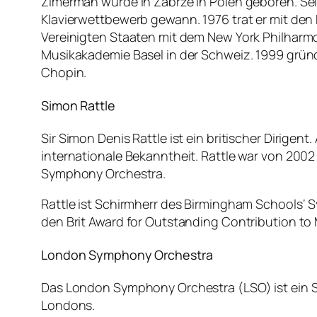
Zimerman wurde in Zabrze in Polen geboren. Sei
Klavierwettbewerb gewann. 1976 trat er mit den 
Vereinigten Staaten mit dem New York Philharmon
Musikakademie Basel in der Schweiz. 1999 grün
Chopin.
Simon Rattle
Sir Simon Denis Rattle ist ein britischer Dirige
internationale Bekanntheit. Rattle war von 2002 
Symphony Orchestra.
Rattle ist Schirmherr des Birmingham Schools‘ 
den Brit Award for Outstanding Contribution to 
London Symphony Orchestra
Das London Symphony Orchestra (LSO) ist ein S
Londons.