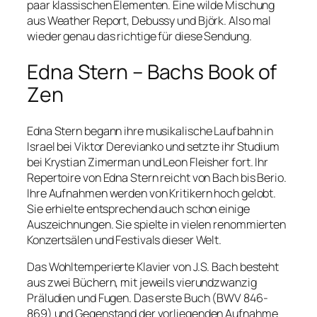
paar klassischen Elementen. Eine wilde Mischung
aus Weather Report, Debussy und Björk. Also mal
wieder genau das richtige für diese Sendung.
Edna Stern – Bachs Book of
Zen
Edna Stern begann ihre musikalische Laufbahn in
Israel bei Viktor Derevianko und setzte ihr Studium
bei Krystian Zimerman und Leon Fleisher fort. Ihr
Repertoire von Edna Stern reicht von Bach bis Berio.
Ihre Aufnahmen werden von Kritikern hoch gelobt.
Sie erhielte entsprechend auch schon einige
Auszeichnungen. Sie spielte in vielen renommierten
Konzertsälen und Festivals dieser Welt.
Das Wohltemperierte Klavier von J.S. Bach besteht
aus zwei Büchern, mit jeweils vierundzwanzig
Präludien und Fugen. Das erste Buch (BWV 846-
869) und Gegenstand der vorliegenden Aufnahme