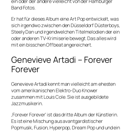
ein oder der andere vielleicht von der Hamburger
Band Fotos.
Er hat für dieses Album eine Art Pop entwickelt, was
sich irgendwo zwischen den Düsseldorf Düsterboys,
Steely Dan und irgendwelchen Titelmelodien der ein
oder anderen TV-Krimiserie bewegt. Das alles wird
mit ein bisschen Offbeat angereichert.
Genevieve Artadi – Forever
Forever
Genevieve Artadi kennt man vielleicht am ehesten
vom amerikanischen Elektro-Duo Knower
zusammen mit Louis Cole. Sie ist ausgebildete
Jazzmusikerin.
‚Forever Forever‘ ist das dritte Album der Künstlerin.
Es ist eine Mischung aus avantgardistischer
Popmusik, Fusion, Hyperpop, Dream Pop und und ein