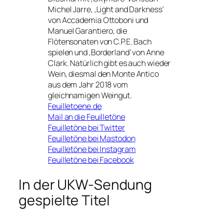
Michel Jarre, ‚Light and Darkness‘
von Accademia Ottoboni und
Manuel Garantiero, die
Flötensonaten von C.P.E. Bach
spielen und ‚Borderland‘ von Anne
Clark. Natürlich gibt es auch wieder
Wein, diesmal den Monte Antico
aus dem Jahr 2018 vom
gleichnamigen Weingut.
Feuilletoene.de
Mail an die Feuilletöne
Feuilletöne bei Twitter
Feuilletöne bei Mastodon
Feuilletöne bei Instagram
Feuilletöne bei Facebook
In der UKW-Sendung
gespielte Titel