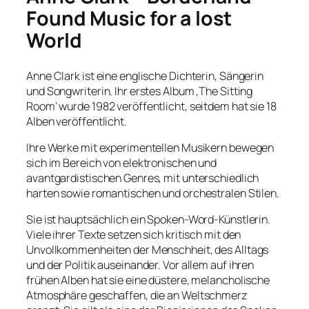
Found Music for a lost
World
Anne Clark ist eine englische Dichterin, Sängerin
und Songwriterin. Ihr erstes Album ‚The Sitting
Room‘ wurde 1982 veröffentlicht, seitdem hat sie 18
Alben veröffentlicht.
Ihre Werke mit experimentellen Musikern bewegen
sich im Bereich von elektronischen und
avantgardistischen Genres, mit unterschiedlich
harten sowie romantischen und orchestralen Stilen.
Sie ist hauptsächlich ein Spoken-Word-Künstlerin.
Viele ihrer Texte setzen sich kritisch mit den
Unvollkommenheiten der Menschheit, des Alltags
und der Politik auseinander. Vor allem auf ihren
frühen Alben hat sie eine düstere, melancholische
Atmosphäre geschaffen, die an Weltschmerz