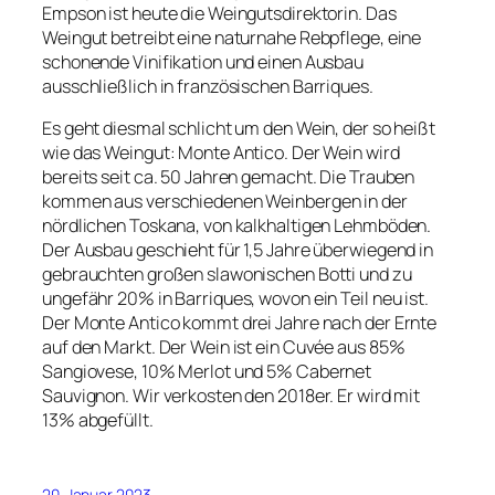
Empson ist heute die Weingutsdirektorin. Das
Weingut betreibt eine naturnahe Rebpflege, eine
schonende Vinifikation und einen Ausbau
ausschließlich in französischen Barriques.
Es geht diesmal schlicht um den Wein, der so heißt
wie das Weingut: Monte Antico. Der Wein wird
bereits seit ca. 50 Jahren gemacht. Die Trauben
kommen aus verschiedenen Weinbergen in der
nördlichen Toskana, von kalkhaltigen Lehmböden.
Der Ausbau geschieht für 1,5 Jahre überwiegend in
gebrauchten großen slawonischen Botti und zu
ungefähr 20% in Barriques, wovon ein Teil neu ist.
Der Monte Antico kommt drei Jahre nach der Ernte
auf den Markt. Der Wein ist ein Cuvée aus 85%
Sangiovese, 10% Merlot und 5% Cabernet
Sauvignon. Wir verkosten den 2018er. Er wird mit
13% abgefüllt.
20. Januar 2023