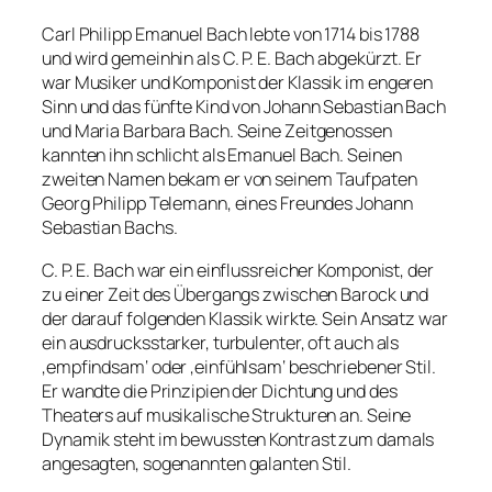
Carl Philipp Emanuel Bach lebte von 1714 bis 1788
und wird gemeinhin als C. P. E. Bach abgekürzt. Er
war Musiker und Komponist der Klassik im engeren
Sinn und das fünfte Kind von Johann Sebastian Bach
und Maria Barbara Bach. Seine Zeitgenossen
kannten ihn schlicht als Emanuel Bach. Seinen
zweiten Namen bekam er von seinem Taufpaten
Georg Philipp Telemann, eines Freundes Johann
Sebastian Bachs.
C. P. E. Bach war ein einflussreicher Komponist, der
zu einer Zeit des Übergangs zwischen Barock und
der darauf folgenden Klassik wirkte. Sein Ansatz war
ein ausdrucksstarker, turbulenter, oft auch als
‚empfindsam‘ oder ‚einfühlsam‘ beschriebener Stil.
Er wandte die Prinzipien der Dichtung und des
Theaters auf musikalische Strukturen an. Seine
Dynamik steht im bewussten Kontrast zum damals
angesagten, sogenannten galanten Stil.