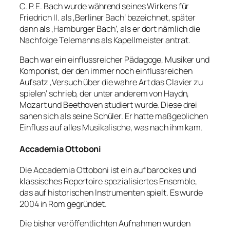
C. P. E. Bach wurde während seines Wirkens für
Friedrich II. als ‚Berliner Bach‘ bezeichnet, später
dann als ‚Hamburger Bach‘, als er dort nämlich die
Nachfolge Telemanns als Kapellmeister antrat.
Bach war ein einflussreicher Pädagoge, Musiker und
Komponist, der den immer noch einflussreichen
Aufsatz ‚Versuch über die wahre Art das Clavier zu
spielen‘ schrieb, der unter anderem von Haydn,
Mozart und Beethoven studiert wurde. Diese drei
sahen sich als seine Schüler. Er hatte maßgeblichen
Einfluss auf alles Musikalische, was nach ihm kam.
Accademia Ottoboni
Die Accademia Ottoboni ist ein auf barockes und
klassisches Repertoire spezialisiertes Ensemble,
das auf historischen Instrumenten spielt. Es wurde
2004 in Rom gegründet.
Die bisher veröffentlichten Aufnahmen wurden