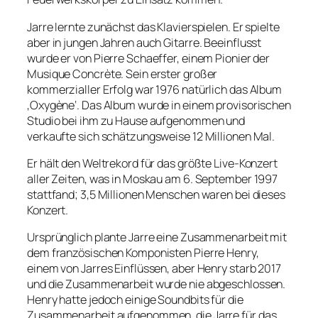
Jarre lernte zunächst das Klavierspielen. Er spielte
aber in jungen Jahren auch Gitarre. Beeinflusst
wurde er von Pierre Schaeffer, einem Pionier der
Musique Concrète. Sein erster großer
kommerzialler Erfolg war 1976 natürlich das Album
‚Oxygène‘. Das Album wurde in einem provisorischen
Studio bei ihm zu Hause aufgenommen und
verkaufte sich schätzungsweise 12 Millionen Mal.
Er hält den Weltrekord für das größte Live-Konzert
aller Zeiten, was in Moskau am 6. September 1997
stattfand; 3,5 Millionen Menschen waren bei dieses
Konzert.
Ursprünglich plante Jarre eine Zusammenarbeit mit
dem französischen Komponisten Pierre Henry,
einem von Jarres Einflüssen, aber Henry starb 2017
und die Zusammenarbeit wurde nie abgeschlossen.
Henry hatte jedoch einige Soundbits für die
Zusammenarbeit aufgenommen, die Jarre für das