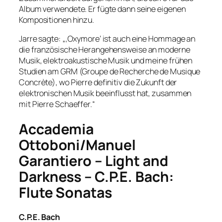
Album verwendete. Er fügte dann seine eigenen
Kompositionen hinzu.
Jarre sagte: „‚Oxymore‘ ist auch eine Hommage an
die französische Herangehensweise an moderne
Musik, elektroakustische Musik und meine frühen
Studien am GRM (Groupe de Recherche de Musique
Concrète), wo Pierre definitiv die Zukunft der
elektronischen Musik beeinflusst hat, zusammen
mit Pierre Schaeffer.“
Accademia
Ottoboni/Manuel
Garantiero – Light and
Darkness – C.P.E. Bach:
Flute Sonatas
C.P.E. Bach