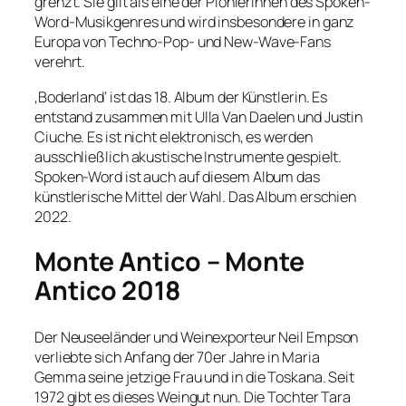
grenzt. Sie gilt als eine der Pionierinnen des Spoken-
Word-Musikgenres und wird insbesondere in ganz
Europa von Techno-Pop- und New-Wave-Fans
verehrt.
‚Boderland‘ ist das 18. Album der Künstlerin. Es
entstand zusammen mit Ulla Van Daelen und Justin
Ciuche. Es ist nicht elektronisch, es werden
ausschließlich akustische Instrumente gespielt.
Spoken-Word ist auch auf diesem Album das
künstlerische Mittel der Wahl. Das Album erschien
2022.
Monte Antico – Monte
Antico 2018
Der Neuseeländer und Weinexporteur Neil Empson
verliebte sich Anfang der 70er Jahre in Maria
Gemma seine jetzige Frau und in die Toskana. Seit
1972 gibt es dieses Weingut nun. Die Tochter Tara