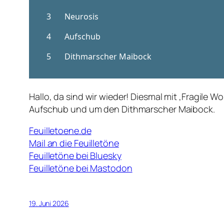
Hallo, da sind wir wieder! Diesmal mit ‚Fragile 
Aufschub und um den Dithmarscher Maibock.
Feuilletoene.de
Mail an die Feuilletöne
Feuilletöne bei Bluesky
Feuilletöne bei Mastodon
19. Juni 2026