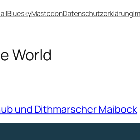
ail
Bluesky
Mastodon
Datenschutzerklärung
I
le World
chub und Dithmarscher Maibock