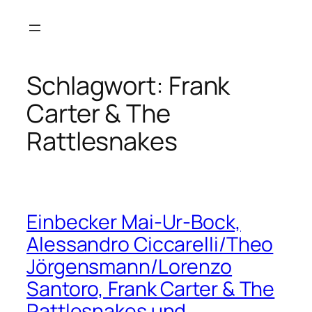
Zum
Inhalt
springen
Schlagwort:
Frank
Carter & The
Rattlesnakes
Einbecker Mai-Ur-Bock,
Alessandro Ciccarelli/Theo
Jörgensmann/Lorenzo
Santoro, Frank Carter & The
Rattlesnakes und