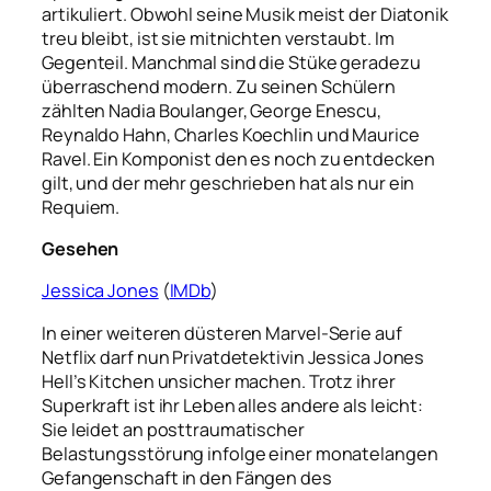
artikuliert. Obwohl seine Musik meist der Diatonik
treu bleibt, ist sie mitnichten verstaubt. Im
Gegenteil. Manchmal sind die Stüke geradezu
überraschend modern. Zu seinen Schülern
zählten Nadia Boulanger, George Enescu,
Reynaldo Hahn, Charles Koechlin und Maurice
Ravel. Ein Komponist den es noch zu entdecken
gilt, und der mehr geschrieben hat als nur ein
Requiem.
Gesehen
Jessica Jones
(
IMDb
)
In einer weiteren düsteren Marvel-Serie auf
Netflix darf nun Privatdetektivin Jessica Jones
Hell’s Kitchen unsicher machen. Trotz ihrer
Superkraft ist ihr Leben alles andere als leicht:
Sie leidet an posttraumatischer
Belastungsstörung infolge einer monatelangen
Gefangenschaft in den Fängen des