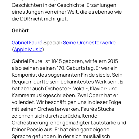
Geschichten in der Geschichte. Erzählungen
eines Jungen von einer Welt, die es ebenso wie
die DDR nicht mehr gibt.
Gehört
Gabriel Fauré
Special:
Seine Orchesterwerke
(
Apple Music
)
Gabriel Fauré ist 1845 geboren, wir feiern 2015
also seinen seinen 170. Geburtstag. Er war ein
Komponist des sogenannten Fin de siècle. Sein
Requiem dürfte sein bekanntestes Werk sein. Er
hat aber auch Orchester-, Vokal-, Klavier- und
Kammermusikgeschrieben. Zwei Opern hat er
vollendet. Wir beschäftigen uns in dieser Folge
mit seinen Orchesterwerken. Faurés Stücke
zeichnen sich durch zurückhaltende
Orchestrierung, eher gemäßigter Lautstärke und
feiner Poesie aus. Er hat eine ganz eigene
Sprache gefunden, in der sich musikalisch