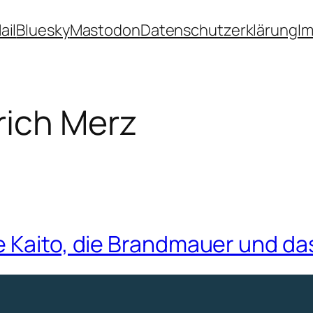
ail
Bluesky
Mastodon
Datenschutzerklärung
I
rich Merz
e Kaito, die Brandmauer und da