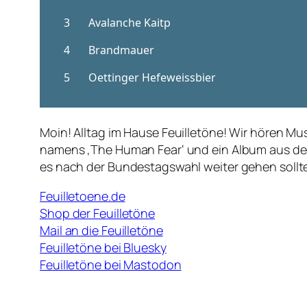
Moin! Alltag im Hause Feuilletöne! Wir hören M
namens ‚The Human Fear‘ und ein Album aus dem 
es nach der Bundestagswahl weiter gehen sollte
Feuilletoene.de
Shop der Feuilletöne
Mail an die Feuilletöne
Feuilletöne bei Bluesky
Feuilletöne bei Mastodon