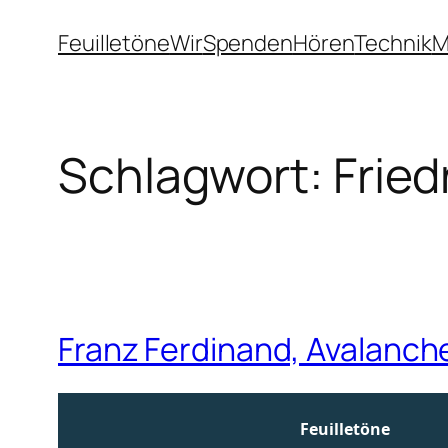
Zum
Feuilletöne
Wir
Spenden
Hören
Technik
M
Inhalt
springen
Schlagwort:
Fried
Franz Ferdinand, Avalanch