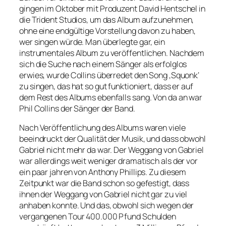
gingen im Oktober mit Produzent David Hentschel in
die Trident Studios, um das Album aufzunehmen,
ohne eine endgültige Vorstellung davon zu haben,
wer singen würde. Man überlegte gar, ein
instrumentales Album zu veröffentlichen. Nachdem
sich die Suche nach einem Sänger als erfolglos
erwies, wurde Collins überredet den Song ‚Squonk‘
zu singen, das hat so gut funktioniert, dass er auf
dem Rest des Albums ebenfalls sang. Von da an war
Phil Collins der Sänger der Band.
Nach Veröffentlichung des Albums waren viele
beeindruckt der Qualität der Musik, und dass obwohl
Gabriel nicht mehr da war. Der Weggang von Gabriel
war allerdings weit weniger dramatisch als der vor
ein paar jahren von Anthony Phillips. Zu diesem
Zeitpunkt war die Band schon so gefestigt, dass
ihnen der Weggang von Gabriel nicht gar zu viel
anhaben konnte. Und das, obwohl sich wegen der
vergangenen Tour 400.000 Pfund Schulden