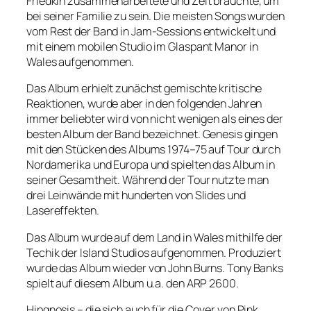
Friedkin zusammenarbeitete und Zeit brauchte, um
bei seiner Familie zu sein. Die meisten Songs wurden
vom Rest der Band in Jam-Sessions entwickelt und
mit einem mobilen Studio im Glaspant Manor in
Wales aufgenommen.
Das Album erhielt zunächst gemischte kritische
Reaktionen, wurde aber in den folgenden Jahren
immer beliebter wird von nicht wenigen als eines der
besten Album der Band bezeichnet. Genesis gingen
mit den Stücken des Albums 1974–75 auf Tour durch
Nordamerika und Europa und spielten das Album in
seiner Gesamtheit. Während der Tour nutzte man
drei Leinwände mit hunderten von Slides und
Lasereffekten.
Das Album wurde auf dem Land in Wales mithilfe der
Techik der Island Studios aufgenommen. Produziert
wurde das Album wieder von John Burns. Tony Banks
spielt auf diesem Album u.a. den ARP 2600.
Hipgnosis – die sich auch für die Cover von Pink