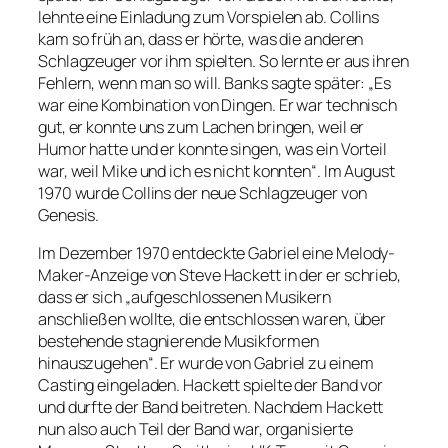
lehnte eine Einladung zum Vorspielen ab. Collins
kam so früh an, dass er hörte, was die anderen
Schlagzeuger vor ihm spielten. So lernte er aus ihren
Fehlern, wenn man so will. Banks sagte später: „Es
war eine Kombination von Dingen. Er war technisch
gut, er konnte uns zum Lachen bringen, weil er
Humor hatte und er konnte singen, was ein Vorteil
war, weil Mike und ich es nicht konnten“. Im August
1970 wurde Collins der neue Schlagzeuger von
Genesis.
Im Dezember 1970 entdeckte Gabriel eine Melody-
Maker-Anzeige von Steve Hackett in der er schrieb,
dass er sich „aufgeschlossenen Musikern
anschließen wollte, die entschlossen waren, über
bestehende stagnierende Musikformen
hinauszugehen“. Er wurde von Gabriel zu einem
Casting eingeladen. Hackett spielte der Band vor
und durfte der Band beitreten. Nachdem Hackett
nun also auch Teil der Band war, organisierte