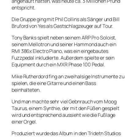
angehäuft hatten, was heute ca. 3 Millionen Pfund
entspricht.
Die Gruppe ging mit Phil Collins als Sänger und Bill
Bruford von Yes als Gastschlagzeuger auf Tour.
Tony Banks spielt neben seinem ARP Pro Soloist,
seinem Mellotron und seiner Hammond auch ein
RMI 386x Electro Piano, was ein eingebautes
Fuzzpedal inkludierte. Außerdem spielte er sein
Equipment durch ein MXR Phase 100 Pedal.
Mike Rutherdord fing an zweihalsige Instrumente zu
spielen, die eine Gitarre und einen Bass
beinhalteten.
Und man machte sehr viel Gebnrauch vom Moog
Taurus, einem Synthie, der mit den Füßen gespielt
wird und entsprechend aussieht wie die Fußlage
einer Orgel.
Produziert wurde das Album in den Tridetn Studios