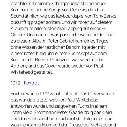
brachte mit seinem Schlagzeugspiel eine neue
Komponente in die Songs von Genesis, die den
Sound ähnlich wie das Keyboardspiel von Tony Banks
zukünftig prägen sollten. Und wir hören auf diesem
Album zum allerersten mal Tapping auf einer E-
Gitarre. Und noch etwas passierte während der Tour
zu diesem Album: Peter Gabriel kam eines Tages
ohne Wissen der restlichen Bandmitglieder mit
einem roten Kleid und einem Fuchskopf auf dem
Kopf auf die Bühne. Produzent war wieder John
Anthony und das Cover wurde wieder von Paul
Whitehead gestaltet.
1972 –
Foxtrot
Foxtrot wurde 1972 veröffentlicht. Das Cover wurde
das war das letzte, was von Paul Whitehead
entworfen wurde und zeigt einen Fuchs in einem
roten Kleid. Frontmann Peter Gabriel trug das Kleid
und den Fuchskopf nun auch auf der folgende Tour,
was die Aufmerksamkeit der Presse auf sich zog und