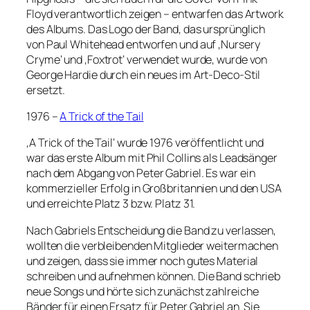
Floyd verantwortlich zeigen – entwarfen das Artwork
des Albums. Das Logo der Band, das ursprünglich
von Paul Whitehead entworfen und auf ‚Nursery
Cryme‘ und ‚Foxtrot‘ verwendet wurde, wurde von
George Hardie durch ein neues im Art-Deco-Stil
ersetzt.
1976 –
A Trick of the Tail
‚A Trick of the Tail‘ wurde 1976 veröffentlicht und
war das erste Album mit Phil Collins als Leadsänger
nach dem Abgang von Peter Gabriel. Es war ein
kommerzieller Erfolg in Großbritannien und den USA
und erreichte Platz 3 bzw. Platz 31.
Nach Gabriels Entscheidung die Band zu verlassen,
wollten die verbleibenden Mitglieder weitermachen
und zeigen, dass sie immer noch gutes Material
schreiben und aufnehmen können. Die Band schrieb
neue Songs und hörte sich zunächst zahlreiche
Bänder für einen Ersatz für Peter Gabriel an. Sie