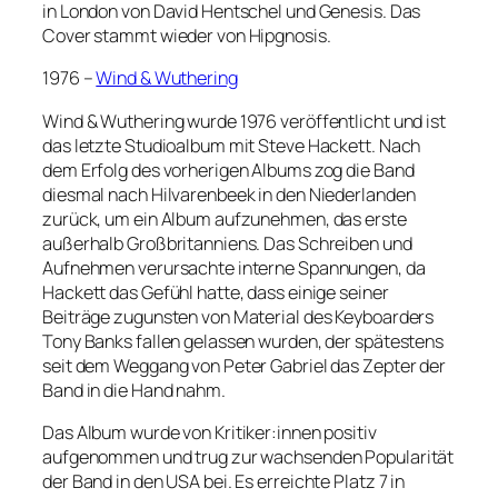
in London von David Hentschel und Genesis. Das
Cover stammt wieder von Hipgnosis.
1976 –
Wind & Wuthering
Wind & Wuthering wurde 1976 veröffentlicht und ist
das letzte Studioalbum mit Steve Hackett. Nach
dem Erfolg des vorherigen Albums zog die Band
diesmal nach Hilvarenbeek in den Niederlanden
zurück, um ein Album aufzunehmen, das erste
außerhalb Großbritanniens. Das Schreiben und
Aufnehmen verursachte interne Spannungen, da
Hackett das Gefühl hatte, dass einige seiner
Beiträge zugunsten von Material des Keyboarders
Tony Banks fallen gelassen wurden, der spätestens
seit dem Weggang von Peter Gabriel das Zepter der
Band in die Hand nahm.
Das Album wurde von Kritiker:innen positiv
aufgenommen und trug zur wachsenden Popularität
der Band in den USA bei. Es erreichte Platz 7 in