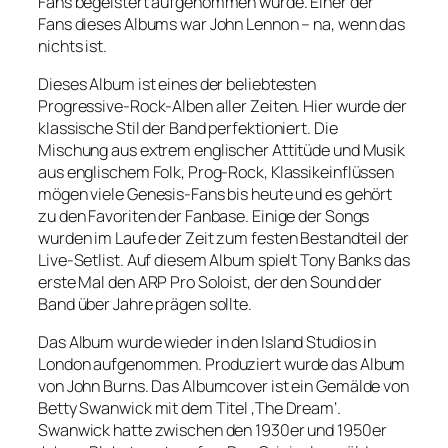
Fans begeistert aufgenommen wurde. Einer der
Fans dieses Albums war John Lennon – na, wenn das
nichts ist.
Dieses Album ist eines der beliebtesten
Progressive-Rock-Alben aller Zeiten. Hier wurde der
klassische Stil der Band perfektioniert. Die
Mischung aus extrem englischer Attitüde und Musik
aus englischem Folk, Prog-Rock, Klassikeinflüssen
mögen viele Genesis-Fans bis heute und es gehört
zu den Favoriten der Fanbase. Einige der Songs
wurden im Laufe der Zeit zum festen Bestandteil der
Live-Setlist. Auf diesem Album spielt Tony Banks das
erste Mal den ARP Pro Soloist, der den Sound der
Band über Jahre prägen sollte.
Das Album wurde wieder in den Island Studios in
London aufgenommen. Produziert wurde das Album
von John Burns. Das Albumcover ist ein Gemälde von
Betty Swanwick mit dem Titel ‚The Dream‘.
Swanwick hatte zwischen den 1930er und 1950er