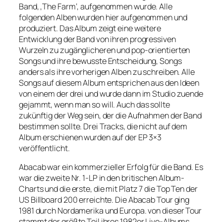
Band, ‚The Farm‘, aufgenommen wurde. Alle
folgenden Alben wurden hier aufgenommen und
produziert. Das Album zeigt eine weitere
Entwicklung der Band von ihren progressiven
Wurzeln zu zugänglicheren und pop-orientierten
Songs und ihre bewusste Entscheidung, Songs
anders als ihre vorherigen Alben zu schreiben. Alle
Songs auf diesem Album entsprichen aus den Ideen
von einem der drei und wurde dann im Studio zuende
gejammt, wenn man so will. Auch das sollte
zukünftig der Weg sein, der die Aufnahmen der Band
bestimmen sollte. Drei Tracks, die nicht auf dem
Album erschienen wurden auf der EP 3×3
veröffentlicht.
Abacab war ein kommerzieller Erfolg für die Band. Es
war die zweite Nr. 1-LP in den britischen Album-
Charts und die erste, die mit Platz 7 die Top Ten der
US Billboard 200 erreichte. Die Abacab Tour ging
1981 durch Nordamerika und Europa. von dieser Tour
stammt der größte Teil ihres 1982er Live-Albums