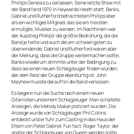
Phillips Genesis zu verlassen. Seine letzte Show mit
der Band fand 1970 in Haywards Heath statt. Banks,
Gabriel und Rutherford betrachteten Phillips aber
als ein wichtiges Mitglied, das sie am meisten
ermutigte, Musiker zu werden. Im Nachhinein war
der Ausstieg Phillips‘ die größte Bedrohung, die die
Band je hatte und auch die am schwierigsten zu
überwindende. Gabriel und Rutherford waren aber
der Meinung, dass die Gruppe weitermachen sollte;
Banks wiederum stimmte unter der Bedingung zu,
dass sie einen neuen Schlagzeuger finden würden,
der dem Rest der Gruppe ebenbürtig ist. John
Mayhew musste daraufhin die Band verlassen.
Es begann nun die Suche nach einem neuen
Gitarristen und einem Schlagzeuger. Man schaltete
Anzeigen, die Melody Maker platziert wurden. Die
Anzeige wurde von Schlagzeuger Phil Collins
entdeckt und er fuhr zum Casting in das Haus der
Eltern von Peter Gabriel. Fun fact: Roger Taylor, der
später der Schlagzeuger von Queen werden sollte,