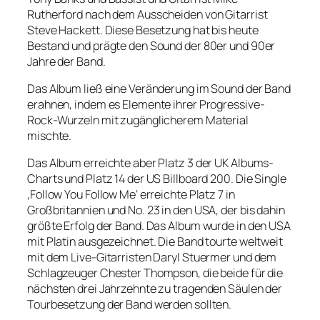
Rutherford nach dem Ausscheiden von Gitarrist
Steve Hackett. Diese Besetzung hat bis heute
Bestand und prägte den Sound der 80er und 90er
Jahre der Band.
Das Album ließ eine Veränderung im Sound der Band
erahnen, indem es Elemente ihrer Progressive-
Rock-Wurzeln mit zugänglicherem Material
mischte.
Das Album erreichte aber Platz 3 der UK Albums-
Charts und Platz 14 der US Billboard 200. Die Single
‚Follow You Follow Me‘ erreichte Platz 7 in
Großbritannien und No. 23 in den USA, der bis dahin
größte Erfolg der Band. Das Album wurde in den USA
mit Platin ausgezeichnet. Die Band tourte weltweit
mit dem Live-Gitarristen Daryl Stuermer und dem
Schlagzeuger Chester Thompson, die beide für die
nächsten drei Jahrzehnte zu tragenden Säulen der
Tourbesetzung der Band werden sollten.