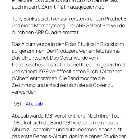
auch in den USA mit Platin ausgezeichnet.
Tony Banks spielt hier zum ersten mal den Prophet 5
und einen Memorymoog. Der ARP Soloist Pro wurde
durch den ARP Quadra ersetzt.
Das Album wurde in den Polar Studios in Stockholm
aufgenommen. Der Produzent war ein letztes mal
David Hentschel. Das Cover wurde vom
französischen Illustrator Lionel Koechlin gezeichnet
und seinem 1979 veröffentlichten Buch ‚L’Alphabet
d’Albert‘ entnommen. Die Band mochte die
Zeichnung und entschied sich sie als Cover zu
verwenden.
1981 –
Abacab
Abacab wurde 1981 veröffentlicht. Nach ihrer Tour
1980 traf sich die Band 1981 wieder um ein neues
Album zu schreiben und aufzunehmen. Abacab ist
das erste Genesis-Album, das im eigenen Studio der