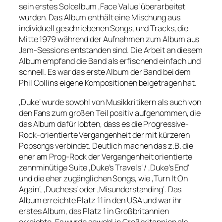
sein erstes Soloalbum ‚Face Value‘ überarbeitet
wurden. Das Album enthält eine Mischung aus
individuell geschriebenen Songs, und Tracks, die
Mitte 1979 während der Aufnahmen zum Album aus
Jam-Sessions entstanden sind. Die Arbeit an diesem
Album empfand die Band als erfischend einfach und
schnell. Es war das erste Album der Band bei dem
Phil Collins eigene Kompositionen beigetragen hat.
‚Duke‘ wurde sowohl von Musikkritikern als auch von
den Fans zum großen Teil positiv aufgenommen, die
das Album dafür lobten, dass es die Progressive-
Rock-orientierte Vergangenheit der mit kürzeren
Popsongs verbindet. Deutlich machen das z.B. die
eher am Prog-Rock der Vergangenheit orientierte
zehnminütige Suite ‚Duke’s Travels‘ / ‚Duke’s End‘
und die eher zugänglichen Songs, wie ‚Turn It On
Again‘, ‚Duchess‘ oder ‚Misunderstanding‘. Das
Album erreichte Platz 11 in den USA und war ihr
erstes Album, das Platz 1 in Großbritannien
erreichte. Es wurde sowohl in Großbritannien als