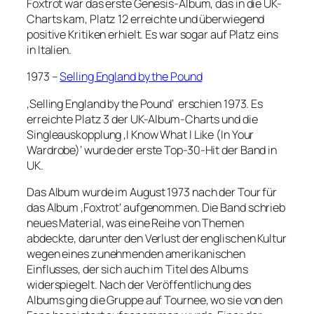
Foxtrot war das erste Genesis-Album, das in die UK-
Charts kam, Platz 12 erreichte und überwiegend
positive Kritiken erhielt. Es war sogar auf Platz eins
in Italien.
1973 –
Selling England by the Pound
‚Selling England by the Pound‘ erschien 1973. Es
erreichte Platz 3 der UK-Album-Charts und die
Singleauskopplung ‚I Know What I Like (In Your
Wardrobe)‘ wurde der erste Top-30-Hit der Band in
UK.
Das Album wurde im August 1973 nach der Tour für
das Album ‚Foxtrot‘ aufgenommen. Die Band schrieb
neues Material, was eine Reihe von Themen
abdeckte, darunter den Verlust der englischen Kultur
wegen eines zunehmenden amerikanischen
Einflusses, der sich auch im Titel des Albums
widerspiegelt. Nach der Veröffentlichung des
Albums ging die Gruppe auf Tournee, wo sie von den