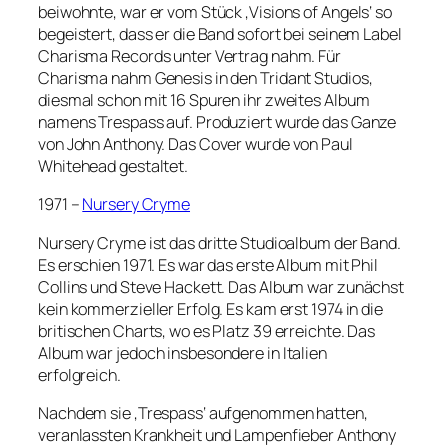
beiwohnte, war er vom Stück ‚Visions of Angels‘ so
begeistert, dass er die Band sofort bei seinem Label
Charisma Records unter Vertrag nahm. Für
Charisma nahm Genesis in den Tridant Studios,
diesmal schon mit 16 Spuren ihr zweites Album
namens Trespass auf. Produziert wurde das Ganze
von John Anthony. Das Cover wurde von Paul
Whitehead gestaltet.
1971 –
Nursery Cryme
Nursery Cryme ist das dritte Studioalbum der Band.
Es erschien 1971. Es war das erste Album mit Phil
Collins und Steve Hackett. Das Album war zunächst
kein kommerzieller Erfolg. Es kam erst 1974 in die
britischen Charts, wo es Platz 39 erreichte. Das
Album war jedoch insbesondere in Italien
erfolgreich.
Nachdem sie ‚Trespass‘ aufgenommen hatten,
veranlassten Krankheit und Lampenfieber Anthony