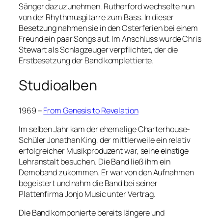
Sänger dazuzunehmen. Rutherford wechselte nun
von der Rhythmusgitarre zum Bass. In dieser
Besetzung nahmen sie in den Osterferien bei einem
Freund ein paar Songs auf. Im Anschluss wurde Chris
Stewart als Schlagzeuger verpflichtet, der die
Erstbesetzung der Band komplettierte.
Studioalben
1969 –
From Genesis to Revelation
Im selben Jahr kam der ehemalige Charterhouse-
Schüler Jonathan King, der mittlerweile ein relativ
erfolgreicher Musikproduzent war, seine einstige
Lehranstalt besuchen. Die Band ließ ihm ein
Demoband zukommen. Er war von den Aufnahmen
begeistert und nahm die Band bei seiner
Plattenfirma Jonjo Music unter Vertrag.
Die Band komponierte bereits längere und