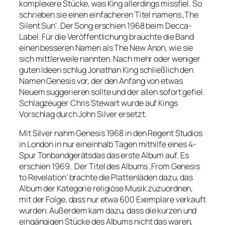
komplexere Stücke, was King allerdings missfiel. So
schrieben sie einen einfacheren Titel namens ‚The
Silent Sun‘. Der Song erschien 1968 beim Decca-
Label. Für die Veröffentlichung brauchte die Band
einen besseren Namen als The New Anon, wie sie
sich mittlerweile nannten. Nach mehr oder weniger
guten Ideen schlug Jonathan King schließlich den
Namen Genesis vor, der den Anfang von etwas
Neuem suggerieren sollte und der allen sofort gefiel.
Schlagzeuger Chris Stewart wurde auf Kings
Vorschlag durch John Silver ersetzt.
Mit Silver nahm Genesis 1968 in den Regent Studios
in London in nur eineinhalb Tagen mithilfe eines 4-
Spur Tonbandgerätsdas das erste Album auf. Es
erschien 1969. Der Titel des Albums ‚From Genesis
to Revelation‘ brachte die Plattenläden dazu, das
Album der Kategorie religiöse Musik zuzuordnen,
mit der Folge, dass nur etwa 600 Exemplare verkauft
wurden. Außerdem kam dazu, dass die kurzen und
eingängigen Stücke des Albums nicht das waren,