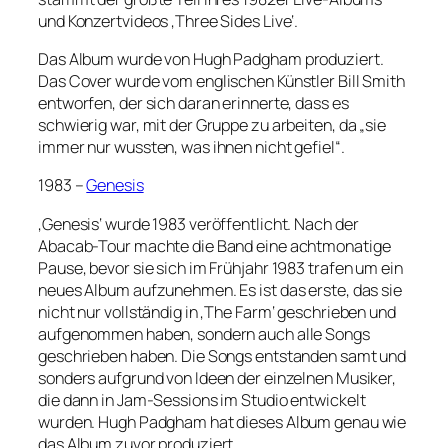
und Konzertvideos ‚Three Sides Live‘.
Das Album wurde von Hugh Padgham produziert.
Das Cover wurde vom englischen Künstler Bill Smith
entworfen, der sich daran erinnerte, dass es
schwierig war, mit der Gruppe zu arbeiten, da „sie
immer nur wussten, was ihnen nicht gefiel“.
1983 –
Genesis
‚Genesis‘ wurde 1983 veröffentlicht. Nach der
Abacab-Tour machte die Band eine achtmonatige
Pause, bevor sie sich im Frühjahr 1983 trafen um ein
neues Album aufzunehmen. Es ist das erste, das sie
nicht nur vollständig in ‚The Farm‘ geschrieben und
aufgenommen haben, sondern auch alle Songs
geschrieben haben. Die Songs entstanden samt und
sonders aufgrund von Ideen der einzelnen Musiker,
die dann in Jam-Sessions im Studio entwickelt
wurden. Hugh Padgham hat dieses Album genau wie
das Album zuvor produziert.