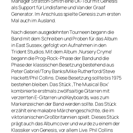
Manager Stratton-Smith eine UK-Tour mit Genesis
als Support für Lindisfarne und Van der Graaf
Generator. Im Anschluss spielte Genesis zum ersten
Mal auch im Ausland.
Nach diesen ausgedehnten Tourneen begann die
Band mit dem Schreiben und Proben für das Album
in East Sussex, gefolgt von Aufnahmen in den
Trident Studios. Mit dem Album ‚Nursery Cryme‘
begann die Prog-Rock-Phase der Band und die
Phase der klassischen Besetzung bestehend aus
Peter Gabriel/Tony Banks/Mike Rutherford/Steve
Hackett/Phil Collins. Diese Besetzung sollte bis 1975
bestehen bleiben. Das Stück ‚The Musical Box‘
kombinierte erstmals zwölfsaitige Gitarren mit
verzerrten E-Gitarren und Keyboards, was zum
Markenzeichen der Band werden sollte. Das Stück
erzählt eine makabre Märchengeschichte, die im
viktorianischen Großbritannien spielt. Dieses Stück
prägt auch das Albumcover und wurde zu einem der
Klassiker von Genesis, vor allem Live. Phil Collins