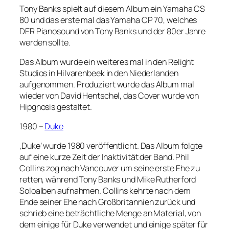
Tony Banks spielt auf diesem Album ein Yamaha CS
80 und das erste mal das Yamaha CP 70, welches
DER Pianosound von Tony Banks und der 80er Jahre
werden sollte.
Das Album wurde ein weiteres mal in den Relight
Studios in Hilvarenbeek in den Niederlanden
aufgenommen. Produziert wurde das Album mal
wieder von David Hentschel, das Cover wurde von
Hipgnosis gestaltet.
1980 –
Duke
‚Duke‘ wurde 1980 veröffentlicht. Das Album folgte
auf eine kurze Zeit der Inaktivität der Band. Phil
Collins zog nach Vancouver um seine erste Ehe zu
retten, während Tony Banks und Mike Rutherford
Soloalben aufnahmen. Collins kehrte nach dem
Ende seiner Ehe nach Großbritannien zurück und
schrieb eine beträchtliche Menge an Material, von
dem einige für Duke verwendet und einige später für