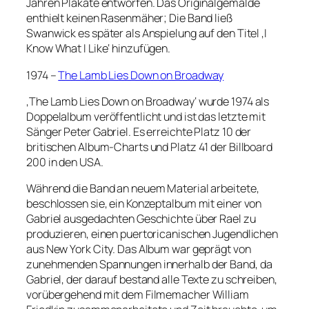
Jahren Plakate entworfen. Das Originalgemälde
enthielt keinen Rasenmäher; Die Band ließ
Swanwick es später als Anspielung auf den Titel ‚I
Know What I Like‘ hinzufügen.
1974 –
The Lamb Lies Down on Broadway
‚The Lamb Lies Down on Broadway‘ wurde 1974 als
Doppelalbum veröffentlicht und ist das letzte mit
Sänger Peter Gabriel. Es erreichte Platz 10 der
britischen Album-Charts und Platz 41 der Billboard
200 in den USA.
Während die Band an neuem Material arbeitete,
beschlossen sie, ein Konzeptalbum mit einer von
Gabriel ausgedachten Geschichte über Rael zu
produzieren, einen puertoricanischen Jugendlichen
aus New York City. Das Album war geprägt von
zunehmenden Spannungen innerhalb der Band, da
Gabriel, der darauf bestand alle Texte zu schreiben,
vorübergehend mit dem Filmemacher William