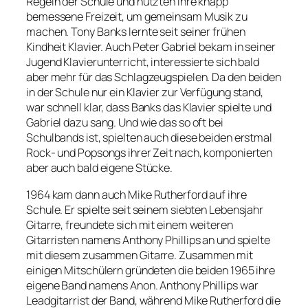
Regeln der Schule und nutzten ihre knapp
bemessene Freizeit, um gemeinsam Musik zu
machen. Tony Banks lernte seit seiner frühen
Kindheit Klavier. Auch Peter Gabriel bekam in seiner
Jugend Klavierunterricht, interessierte sich bald
aber mehr für das Schlagzeugspielen. Da den beiden
in der Schule nur ein Klavier zur Verfügung stand,
war schnell klar, dass Banks das Klavier spielte und
Gabriel dazu sang. Und wie das so oft bei
Schulbands ist, spielten auch diese beiden erstmal
Rock- und Popsongs ihrer Zeit nach, komponierten
aber auch bald eigene Stücke.
1964 kam dann auch Mike Rutherford auf ihre
Schule. Er spielte seit seinem siebten Lebensjahr
Gitarre, freundete sich mit einem weiteren
Gitarristen namens Anthony Phillips an und spielte
mit diesem zusammen Gitarre. Zusammen mit
einigen Mitschülern gründeten die beiden 1965 ihre
eigene Band namens Anon. Anthony Phillips war
Leadgitarrist der Band, während Mike Rutherford die