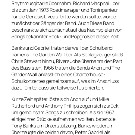
Rhythmusgitarre übernahm. Richard Macphail, der
bis zum Jahr 1973 Roadmanager und Toningenieur
für die Genesis Liveauftritte werden sollte, wurde
zunächst der Sänger der Band. Auch Diese Band
beschränkte sich zunächst auf das Nachspielen von
Songs bekannter Rock- und Popgrößen dieser Zeit.
Banks und Gabriel traten derweil der Schulband
namens The Garden Wall bei. Als Schlagzeuger stieß
Chris Stewart hinzu, Rivers Jobe übernahm den Part
des Bassisten. 1966 traten die Bands Anon und The
Garden Wall anlässlich eines Charterhouse-
Schulkonzertes gemeinsam auf, was im Anschluss
dazu führte, dass sie teilweise fusionierten.
Kurze Zeit später löste sich Anon auf und Mike
Rutherford und Anthony Phillips zogen sich zurück,
um gemeinsam Songs zu schreiben. Als sie 1967
einige ihrer Stücke aufnehmen wollten, baten sie
Tony Banks um Unterstützung. Banks wiederum
überzeugte die beiden davon, Peter Gabriel als