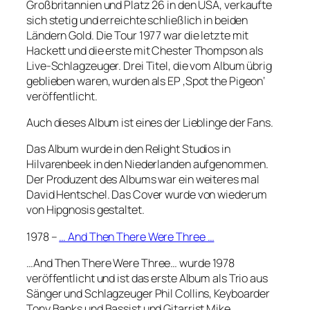
Großbritannien und Platz 26 in den USA, verkaufte
sich stetig und erreichte schließlich in beiden
Ländern Gold. Die Tour 1977 war die letzte mit
Hackett und die erste mit Chester Thompson als
Live-Schlagzeuger. Drei Titel, die vom Album übrig
geblieben waren, wurden als EP ‚Spot the Pigeon‘
veröffentlicht.
Auch dieses Album ist eines der Lieblinge der Fans.
Das Album wurde in den Relight Studios in
Hilvarenbeek in den Niederlanden aufgenommen.
Der Produzent des Albums war ein weiteres mal
David Hentschel. Das Cover wurde von wiederum
von Hipgnosis gestaltet.
1978 –
… And Then There Were Three …
…And Then There Were Three… wurde 1978
veröffentlicht und ist das erste Album als Trio aus
Sänger und Schlagzeuger Phil Collins, Keyboarder
Tony Banks und Bassist und Gitarrist Mike