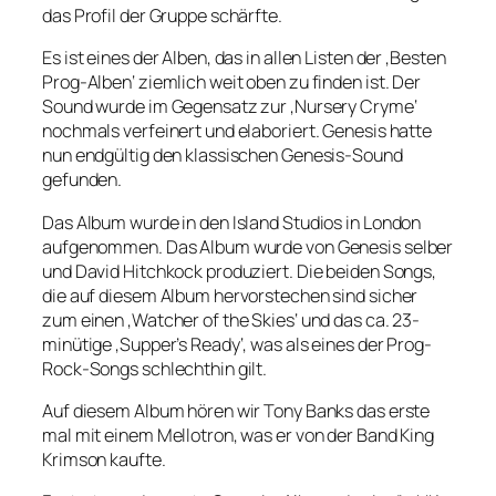
das Profil der Gruppe schärfte.
Es ist eines der Alben, das in allen Listen der ‚Besten
Prog-Alben‘ ziemlich weit oben zu finden ist. Der
Sound wurde im Gegensatz zur ‚Nursery Cryme‘
nochmals verfeinert und elaboriert. Genesis hatte
nun endgültig den klassischen Genesis-Sound
gefunden.
Das Album wurde in den Island Studios in London
aufgenommen. Das Album wurde von Genesis selber
und David Hitchkock produziert. Die beiden Songs,
die auf diesem Album hervorstechen sind sicher
zum einen ‚Watcher of the Skies‘ und das ca. 23-
minütige ‚Supper’s Ready‘, was als eines der Prog-
Rock-Songs schlechthin gilt.
Auf diesem Album hören wir Tony Banks das erste
mal mit einem Mellotron, was er von der Band King
Krimson kaufte.