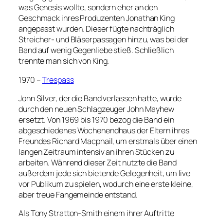
was Genesis wollte, sondern eher an den
Geschmack ihres Produzenten Jonathan King
angepasst wurden. Dieser fügte nachträglich
Streicher- und Bläserpassagen hinzu, was bei der
Band auf wenig Gegenliebe stieß. Schließlich
trennte man sich von King.
1970 –
Trespass
John Silver, der die Band verlassen hatte, wurde
durch den neuen Schlagzeuger John Mayhew
ersetzt. Von 1969 bis 1970 bezog die Band ein
abgeschiedenes Wochenendhaus der Eltern ihres
Freundes Richard Macphail, um erstmals über einen
langen Zeitraum intensiv an ihren Stücken zu
arbeiten. Während dieser Zeit nutzte die Band
außerdem jede sich bietende Gelegenheit, um live
vor Publikum zu spielen, wodurch eine erste kleine,
aber treue Fangemeinde entstand.
Als Tony Stratton-Smith einem ihrer Auftritte