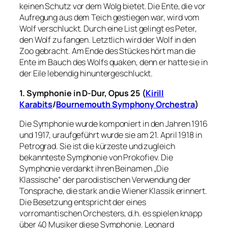
keinen Schutz vor dem Wolg bietet. Die Ente, die vor
Aufregung aus dem Teich gestiegen war, wird vom
Wolf verschluckt. Durch eine List gelingt es Peter,
den Wolf zu fangen. Letztlich wird der Wolf in den
Zoo gebracht. Am Ende des Stückes hört man die
Ente im Bauch des Wolfs quaken, denn er hatte sie in
der Eile lebendig hinuntergeschluckt.
1. Symphonie in D-Dur, Opus 25
(
Kirill
Karabits
/
Bournemouth Symphony Orchestra
)
Die Symphonie wurde komponiert in den Jahren 1916
und 1917, uraufgeführt wurde sie am 21. April 1918 in
Petrograd. Sie ist die kürzeste und zugleich
bekannteste Symphonie von Prokofiev. Die
Symphonie verdankt ihren Beinamen „Die
Klassische“ der parodistischen Verwendung der
Tonsprache, die stark an die Wiener Klassik erinnert.
Die Besetzung entspricht der eines
vorromantischen Orchesters, d.h. es spielen knapp
über 40 Musiker diese Symphonie. Leonard