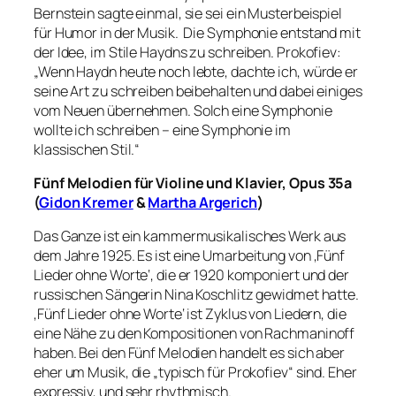
Bernstein sagte einmal, sie sei ein Musterbeispiel
für Humor in der Musik. Die Symphonie entstand mit
der Idee, im Stile Haydns zu schreiben. Prokofiev:
„Wenn Haydn heute noch lebte, dachte ich, würde er
seine Art zu schreiben beibehalten und dabei einiges
vom Neuen übernehmen. Solch eine Symphonie
wollte ich schreiben – eine Symphonie im
klassischen Stil.“
Fünf Melodien für Violine und Klavier, Opus 35a
(
Gidon Kremer
&
Martha Argerich
)
Das Ganze ist ein kammermusikalisches Werk aus
dem Jahre 1925. Es ist eine Umarbeitung von ‚Fünf
Lieder ohne Worte‘, die er 1920 komponiert und der
russischen Sängerin Nina Koschlitz gewidmet hatte.
‚Fünf Lieder ohne Worte‘ ist Zyklus von Liedern, die
eine Nähe zu den Kompositionen von Rachmaninoff
haben. Bei den Fünf Melodien handelt es sich aber
eher um Musik, die „typisch für Prokofiev“ sind. Eher
expressiv, und sehr rhythmisch.