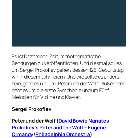
Es ist Dezember: Zeit, monothematische
Sendungen zu veröffentlichen. Und diesmal soll es
um Sergei Prokofiev gehen, dessen 125. Geburtstag
wir in diesem Jahr feiern. Und wie sollte es anders
sein, geht es u.a. um ‚Peter und der Wolf‘. Außerdem
geht es um die erste Symphonie und um Fünf
Melodien für Violine und Klavier.
Sergei Prokofiev
Peter und der Wolf
(
David Bowie Narrates
Prokofiev’s Peter and the Wolf
–
Eugene
Ormandy
/
Philadelphia Orchestra
)