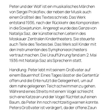
Peter und der Wolf ist ein musikalisches Märchen
von Sergei Prokofiev, der neben der Musik auch
einen Großteil des Textes schrieb. Das Werk
entstand 1936, nach der Rückkehr des Komponisten
in die Sowjetunion. Angeregt wurde das Ganze von
Natalija Saz, der künstlerischen Leiterin des
Moskauer Zentralen Kindertheaters. Sie steuerte
auch Teile des Textes bei. Das Werk soll Kinder mit
den Instrumenten des Symphonieorchesters
vertraut machen. Die Uraufführung fand am 2. Mai
1936 mit Natalija Saz als Sprecherin statt.
Handlung: Peter lebt mit seinem Großvater auf
einem Bauernhof. Eines Tages lässt er die Gartentür
offen und die Ente nutzt die Gelegenheit, um auf
dem nahe gelegenen Teich schwimmen zu gehen.
Während eines Streits mit einem Vogel schleicht
sich eine Katze an und der Vogel flüchtet auf einen
Baum, da Peter ihn noch rechtzeitig warnen konnte.
Peters Großvater ist verärgert, da der offene Zaun