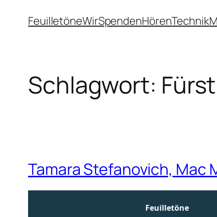
Zum
Feuilletöne
Wir
Spenden
Hören
Technik
M
Inhalt
springen
Schlagwort:
Fürst
Tamara Stefanovich, Mac Mi