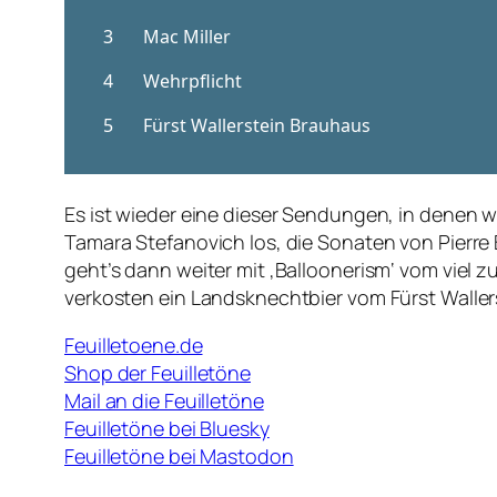
Es ist wieder eine dieser Sendungen, in denen
Tamara Stefanovich los, die Sonaten von Pierre 
geht’s dann weiter mit ‚Balloonerism‘ vom viel z
verkosten ein Landsknechtbier vom Fürst Waller
Feuilletoene.de
Shop der Feuilletöne
Mail an die Feuilletöne
Feuilletöne bei Bluesky
Feuilletöne bei Mastodon