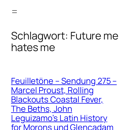
Zum
Inhalt
springen
Schlagwort:
Future me
hates me
Feuilletöne – Sendung 275 –
Marcel Proust, Rolling
Blackouts Coastal Fever,
The Beths, John
Leguizamo’s Latin History
for Morons und Glencadam