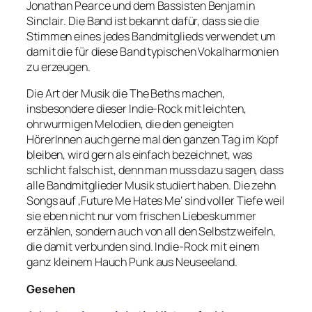
Jonathan Pearce und dem Bassisten Benjamin
Sinclair. Die Band ist bekannt dafür, dass sie die
Stimmen eines jedes Bandmitglieds verwendet um
damit die für diese Band typischen Vokalharmonien
zu erzeugen.
Die Art der Musik die The Beths machen,
insbesondere dieser Indie-Rock mit leichten,
ohrwurmigen Melodien, die den geneigten
HörerInnen auch gerne mal den ganzen Tag im Kopf
bleiben, wird gern als einfach bezeichnet, was
schlicht falsch ist, denn man muss dazu sagen, dass
alle Bandmitglieder Musik studiert haben. Die zehn
Songs auf ‚Future Me Hates Me‘ sind voller Tiefe weil
sie eben nicht nur vom frischen Liebeskummer
erzählen, sondern auch von all den Selbstzweifeln,
die damit verbunden sind. Indie-Rock mit einem
ganz kleinem Hauch Punk aus Neuseeland.
Gesehen