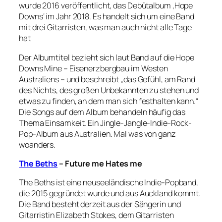
wurde 2016 veröffentlicht, das Debütalbum ‚Hope
Downs‘ im Jahr 2018. Es handelt sich um eine Band
mit drei Gitarristen, was man auch nicht alle Tage
hat
Der Albumtitel bezieht sich laut Band auf die Hope
Downs Mine – Eisenerzbergbau im Westen
Australiens – und beschreibt „das Gefühl, am Rand
des Nichts, des großen Unbekannten zu stehen und
etwas zu finden, an dem man sich festhalten kann.“
Die Songs auf dem Album behandeln häufig das
Thema Einsamkeit. Ein Jingle-Jangle-Indie-Rock-
Pop-Album aus Australien. Mal was von ganz
woanders.
The Beths
– Future me Hates me
The Beths ist eine neuseeländische Indie-Popband,
die 2015 gegründet wurde und aus Auckland kommt.
Die Band besteht derzeit aus der Sängerin und
Gitarristin Elizabeth Stokes, dem Gitarristen