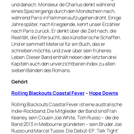
und danach. Monsieur de Charlus denkt während
eines Spaziergangs durch den Mondschein nach,
während Paris in Flammen aufzugehen droht. Einige
Jahre später, nach Kriegsende, kehrt unser Erzähler
nach Paris zurück. Er denkt über die Zeit nach, die
Realität, die Eifersucht, das künstlerische Schaffen.
Und er sammelt Material für ein Buch, das er
schreiben möchte, und zwar über sein früheres
Leben. Dieser Band enthält neben den letzten drei
Kapiteln auch den unverzichtbaren Index zu allen
sieben Bänden des Romans.
Gehört
Rolling Blackouts Coastal Fever
–
Hope Downs
Rolling Blackouts Coastal Fever ist eine australische
Indie-Rockband. Die Mitglieder der Band sind Fran
Keaney, sein Cousin Joe White, Tom Russo – die die
Band 2013 in Melbourne gründeten – sein Bruder Joe
Russo und Marcel Tussie. Die Debüt-EP ‚Talk Tight‘