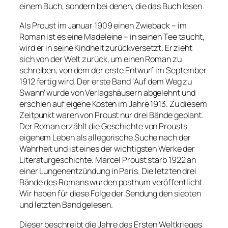
einem Buch, sondern bei denen, die das Buch lesen.
Als Proust im Januar 1909 einen Zwieback – im
Roman ist es eine Madeleine – in seinen Tee taucht,
wird er in seine Kindheit zurückversetzt. Er zieht
sich von der Welt zurück, um einen Roman zu
schreiben, von dem der erste Entwurf im September
1912 fertig wird. Der erste Band ‘Auf dem Weg zu
Swann’ wurde von Verlagshäusern abgelehnt und
erschien auf eigene Kosten im Jahre 1913. Zu diesem
Zeitpunkt waren von Proust nur drei Bände geplant.
Der Roman erzählt die Geschichte von Prousts
eigenem Leben als allegorische Suche nach der
Wahrheit und ist eines der wichtigsten Werke der
Literaturgeschichte. Marcel Proust starb 1922 an
einer Lungenentzündung in Paris. Die letzten drei
Bände des Romans wurden posthum veröffentlicht.
Wir haben für diese Folge der Sendung den siebten
und letzten Band gelesen.
Dieser beschreibt die Jahre des Ersten Weltkrieges