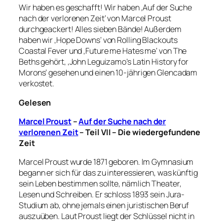
Wir haben es geschafft! Wir haben ‚Auf der Suche
nach der verlorenen Zeit‘ von Marcel Proust
durchgeackert! Alles sieben Bände! Außerdem
haben wir ‚Hope Downs‘ von Rolling Blackouts
Coastal Fever und ‚Future me Hates me‘ von The
Beths gehört, ‚John Leguizamo’s Latin History for
Morons‘ gesehen und einen 10-jährigen Glencadam
verkostet.
Gelesen
Marcel Proust
–
Auf der Suche nach der
verlorenen Zeit
– Teil VII – Die wiedergefundene
Zeit
Marcel Proust wurde 1871 geboren. Im Gymnasium
begann er sich für das zu interessieren, was künftig
sein Leben bestimmen sollte, nämlich Theater,
Lesen und Schreiben. Er schloss 1893 sein Jura-
Studium ab, ohne jemals einen juristischen Beruf
auszuüben. Laut Proust liegt der Schlüssel nicht in