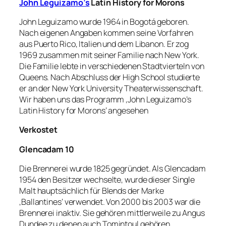
John Leguizamo’s
Latin History for Morons
John Leguizamo wurde 1964 in Bogotá geboren.
Nach eigenen Angaben kommen seine Vorfahren
aus Puerto Rico, Italien und dem Libanon. Er zog
1969 zusammen mit seiner Familie nach New York.
Die Familie lebte in verschiedenen Stadtvierteln von
Queens. Nach Abschluss der High School studierte
er an der New York University Theaterwissenschaft.
Wir haben uns das Programm ‚John Leguizamo’s
Latin History for Morons‘ angesehen
Verkostet
Glencadam 10
Die Brennerei wurde 1825 gegründet. Als Glencadam
1954 den Besitzer wechselte, wurde dieser Single
Malt hauptsächlich für Blends der Marke
‚Ballantines‘ verwendet. Von 2000 bis 2003 war die
Brennerei inaktiv. Sie gehören mittlerweile zu Angus
Dundee zu denen auch Tomintoul gehören.