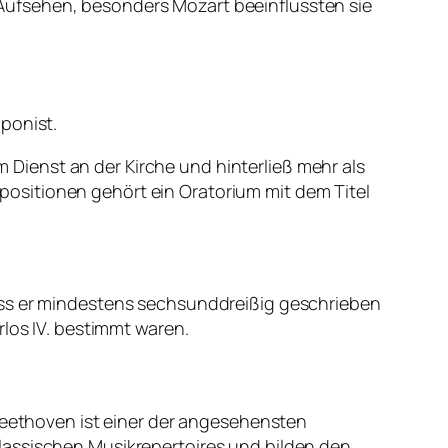
Aufsehen, besonders Mozart beeinflussten sie
ponist.
Dienst an der Kirche und hinterließ mehr als
ositionen gehört ein Oratorium mit dem Titel
ass er mindestens sechsunddreißig geschrieben
rlos IV. bestimmt waren.
 Beethoven ist einer der angesehensten
lassischen Musikrepertoires und bilden den