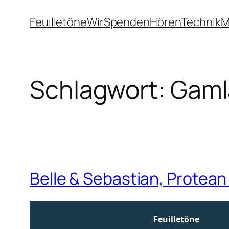
Zum
Feuilletöne
Wir
Spenden
Hören
Technik
M
Inhalt
springen
Schlagwort:
Gaml
Belle & Sebastian, Protean