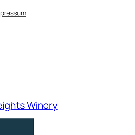
mpressum
eights Winery