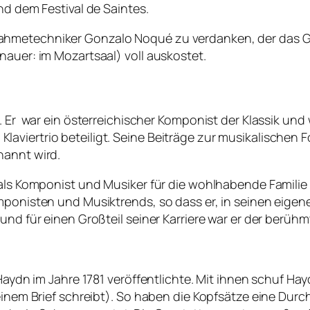
nd dem Festival de Saintes.
hmetechniker Gonzalo Noqué zu verdanken, der das Gan
nauer: im Mozartsaal) voll auskostet.
9. Er war ein österreichischer Komponist der Klassik un
viertrio beteiligt. Seine Beiträge zur musikalischen F
nannt wird.
 als Komponist und Musiker für die wohlhabende Familie
mponisten und Musiktrends, so dass er, in seinen eigen
 und für einen Großteil seiner Karriere war er der berü
 Haydn im Jahre 1781 veröffentlichte. Mit ihnen schuf H
 einem Brief schreibt). So haben die Kopfsätze eine Dur