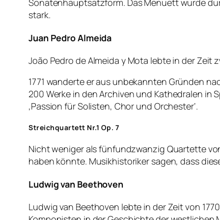
Sonatenhauptsatzform. Das Menuett wurde durch
stark.
Juan Pedro Almeida
João Pedro de Almeida y Mota lebte in der Zeit 
1771 wanderte er aus unbekannten Gründen nach 
200 Werke in den Archiven und Kathedralen in 
‚Passion für Solisten, Chor und Orchester‘.
Streichquartett Nr.1 Op. 7
Nicht weniger als fünfundzwanzig Quartette von
haben könnte. Musikhistoriker sagen, dass diese
Ludwig van Beethoven
Ludwig van Beethoven lebte in der Zeit von 1770
Komponisten in der Geschichte der westlichen M