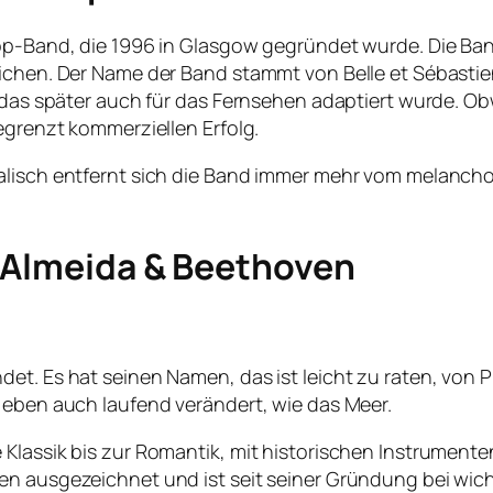
p-Band, die 1996 in Glasgow gegründet wurde. Die Band h
lichen. Der Name der Band stammt von Belle et Sébasti
, das später auch für das Fernsehen adaptiert wurde. Ob
egrenzt kommerziellen Erfolg.
kalisch entfernt sich die Band immer mehr vom melanc
 Almeida & Beethoven
et. Es hat seinen Namen, das ist leicht zu raten, von 
h eben auch laufend verändert, wie das Meer.
Klassik bis zur Romantik, mit historischen Instrumenten
en ausgezeichnet und ist seit seiner Gründung bei wic