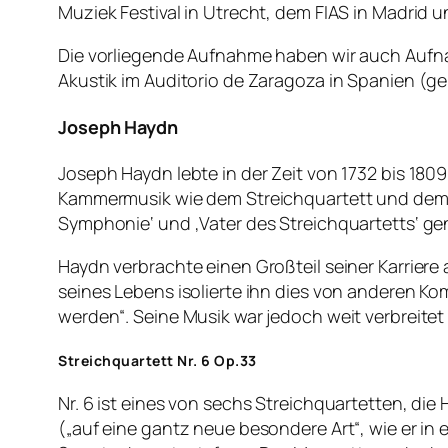
Muziek Festival in Utrecht, dem FIAS in Madrid u
Die vorliegende Aufnahme haben wir auch Aufna
Akustik im Auditorio de Zaragoza in Spanien (ge
Joseph Haydn
Joseph Haydn lebte in der Zeit von 1732 bis 180
Kammermusik wie dem Streichquartett und dem Kla
Symphonie‘ und ‚Vater des Streichquartetts‘ ge
Haydn verbrachte einen Großteil seiner Karriere
seines Lebens isolierte ihn dies von anderen Ko
werden“. Seine Musik war jedoch weit verbreitet
Streichquartett Nr. 6 Op.33
Nr. 6 ist eines von sechs Streichquartetten, die
(„auf eine gantz neue besondere Art“, wie er in