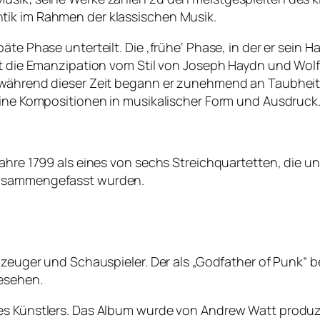
tik im Rahmen der klassischen Musik.
te Phase unterteilt. Die ‚frühe‘ Phase, in der er sein Ha
omit die Emanzipation vom Stil von Joseph Haydn und W
während dieser Zeit begann er zunehmend an Taubheit zu
seine Kompositionen in musikalischer Form und Ausdruck
 Jahre 1799 als eines von sechs Streichquartetten, die
zusammengefasst wurden.
agzeuger und Schauspieler. Der als „Godfather of Punk“ 
gesehen.
des Künstlers. Das Album wurde von Andrew Watt produz