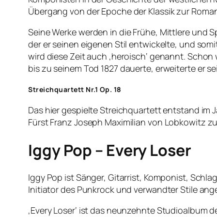
Übergang von der Epoche der Klassik zur Roman
Seine Werke werden in die Frühe, Mittlere und Spä
der er seinen eigenen Stil entwickelte, und s
wird diese Zeit auch ‚heroisch‘ genannt. Schon 
bis zu seinem Tod 1827 dauerte, erweiterte er 
Streichquartett Nr.1 Op. 18
Das hier gespielte Streichquartett entstand im
Fürst Franz Joseph Maximilian von Lobkowitz 
Iggy Pop – Every Loser
Iggy Pop ist Sänger, Gitarrist, Komponist, Schl
Initiator des Punkrock und verwandter Stile an
‚Every Loser‘ ist das neunzehnte Studioalbum 