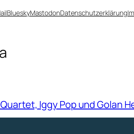
ail
Bluesky
Mastodon
Datenschutzerklärung
I
a
 Quartet, Iggy Pop und Golan H