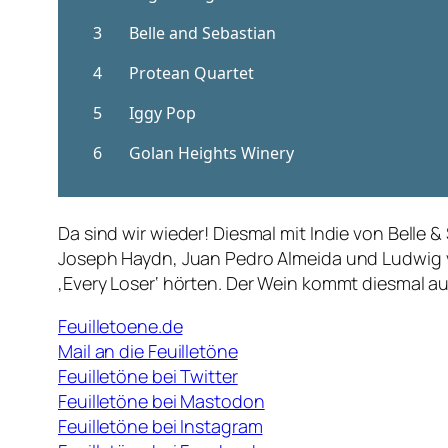
Da sind wir wieder! Diesmal mit Indie von Belle
Joseph Haydn, Juan Pedro Almeida und Ludwig v
‚Every Loser‘ hörten. Der Wein kommt diesmal au
Feuilletoene.de
Mail an die Feuilletöne
Feuilletöne bei Twitter
Feuilletöne bei Mastodon
Feuilletöne bei Instagram