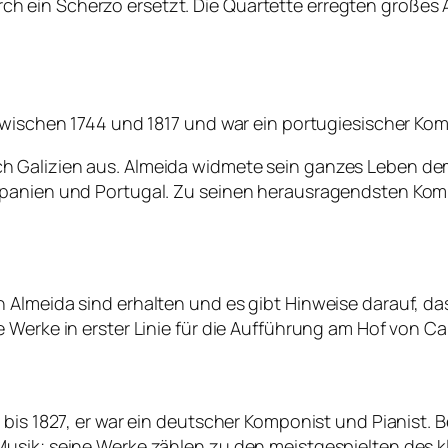
 ein Scherzo ersetzt. Die Quartette erregten großes 
zwischen 1744 und 1817 und war ein portugiesischer Kom
Galizien aus. Almeida widmete sein ganzes Leben dem 
Spanien und Portugal. Zu seinen herausragendsten Komp
 Almeida sind erhalten und es gibt Hinweise darauf, d
 Werke in erster Linie für die Aufführung am Hof von Ca
 bis 1827, er war ein deutscher Komponist und Pianist.
usik; seine Werke zählen zu den meistgespielten des k