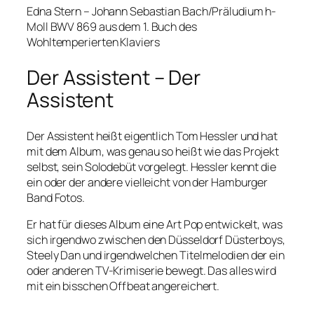
Edna Stern – Johann Sebastian Bach/Präludium h-
Moll BWV 869 aus dem 1. Buch des
Wohltemperierten Klaviers
Der Assistent – Der
Assistent
Der Assistent heißt eigentlich Tom Hessler und hat
mit dem Album, was genau so heißt wie das Projekt
selbst, sein Solodebüt vorgelegt. Hessler kennt die
ein oder der andere vielleicht von der Hamburger
Band Fotos.
Er hat für dieses Album eine Art Pop entwickelt, was
sich irgendwo zwischen den Düsseldorf Düsterboys,
Steely Dan und irgendwelchen Titelmelodien der ein
oder anderen TV-Krimiserie bewegt. Das alles wird
mit ein bisschen Offbeat angereichert.