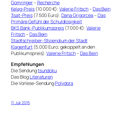
Gomringer
–
Recherche
Kelag-Preis
(10.000 €):
Valerie Fritsch
–
Das Bein
3sat-Preis
(7.500 Euro):
Dana Grigorcea
–
Das
Primäre Gefühl der Schuldlosigkeit
BKS Bank-Publikumspreis
(7.000 €):
Valerie
Fritsch
–
Das Bein
Stadtschreiber-Stipendium der Stadt
Klagenfurt
(5.000 Euro; gekoppelt an den
Publikumspreis):
Valerie Fritsch
–
Das Bein
Empfehlungen
Die Sendung
tsundoku
Das Blog
Literaturen
Die Vorlese-Sendung
Polydora
11. Juli 2015