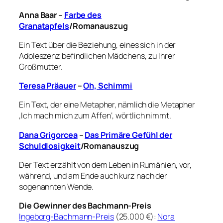
Anna Baar –
Farbe des
Granatapfels
/Romanauszug
Ein Text über die Beziehung, eines sich in der
Adoleszenz befindlichen Mädchens, zu Ihrer
Großmutter.
Teresa Präauer
–
Oh, Schimmi
Ein Text, der eine Metapher, nämlich die Metapher
‚Ich mach mich zum Affen‘, wörtlich nimmt.
Dana Grigorcea
–
Das Primäre Gefühl der
Schuldlosigkeit
/Romanauszug
Der Text erzählt von dem Leben in Rumänien, vor,
während, und am Ende auch kurz nach der
sogenannten Wende.
Die Gewinner des Bachmann-Preis
Ingeborg-Bachmann-Preis
(25.000 €):
Nora