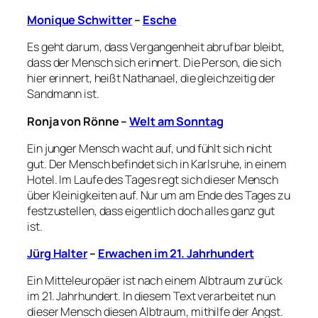
Monique Schwitter
–
Esche
Es geht darum, dass Vergangenheit abrufbar bleibt,
dass der Mensch sich erinnert. Die Person, die sich
hier erinnert, heißt
Nathanael
, die gleichzeitig der
Sandmann ist.
Ronja von Rönne
–
Welt am Sonntag
Ein junger Mensch wacht auf, und fühlt sich nicht
gut. Der Mensch befindet sich in Karlsruhe, in einem
Hotel. Im Laufe des Tages regt sich dieser Mensch
über Kleinigkeiten auf. Nur um am Ende des Tages zu
festzustellen, dass eigentlich doch alles ganz gut
ist.
Jürg Halter
–
Erwachen im 21. Jahrhundert
Ein Mitteleuropäer ist nach einem Albtraum zurück
im 21. Jahrhundert. In diesem Text verarbeitet nun
dieser Mensch diesen Albtraum, mithilfe der Angst.