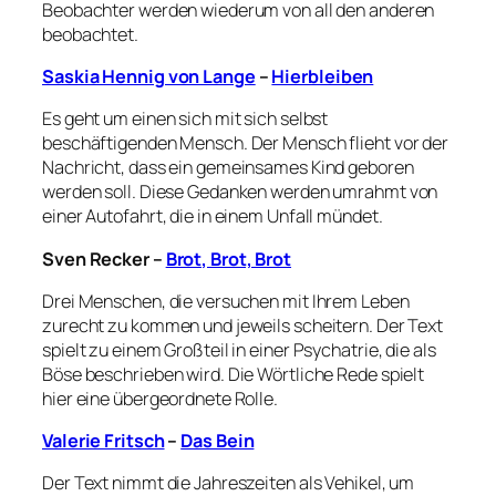
Beobachter werden wiederum von all den anderen
beobachtet.
Saskia Hennig von Lange
–
Hierbleiben
Es geht um einen sich mit sich selbst
beschäftigenden Mensch. Der Mensch flieht vor der
Nachricht, dass ein gemeinsames Kind geboren
werden soll. Diese Gedanken werden umrahmt von
einer Autofahrt, die in einem Unfall mündet.
Sven Recker
–
Brot, Brot, Brot
Drei Menschen, die versuchen mit Ihrem Leben
zurecht zu kommen und jeweils scheitern. Der Text
spielt zu einem Großteil in einer Psychatrie, die als
Böse beschrieben wird. Die Wörtliche Rede spielt
hier eine übergeordnete Rolle.
Valerie Fritsch
–
Das Bein
Der Text nimmt die Jahreszeiten als Vehikel, um