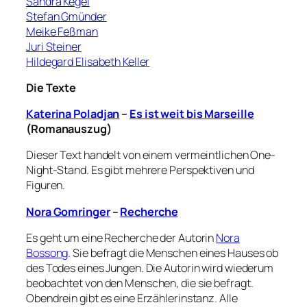
Sandra Kegel
Stefan Gmünder
Meike Feßman
Juri Steiner
Hildegard Elisabeth Keller
Die Texte
Katerina Poladjan
–
Es ist weit bis Marseille
(Romanauszug)
Dieser Text handelt von einem vermeintlichen One-
Night-Stand. Es gibt mehrere Perspektiven und
Figuren.
Nora Gomringer
–
Recherche
Es geht um eine Recherche der Autorin
Nora
Bossong
. Sie befragt die Menschen eines Hauses ob
des Todes eines Jungen. Die Autorin wird wiederum
beobachtet von den Menschen, die sie befragt.
Obendrein gibt es eine Erzählerinstanz. Alle