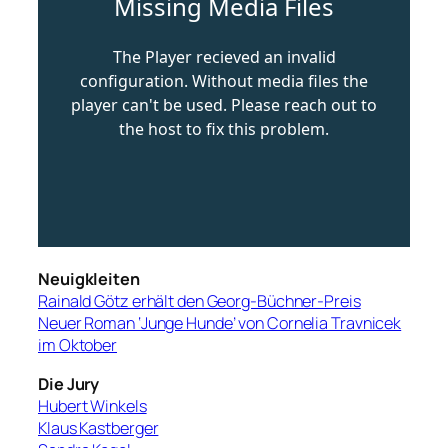
Neuigkleiten
Rainald Götz erhält den Georg-Büchner-Preis
Neuer Roman ‘Junge Hunde’ von Cornelia Travnicek
im Oktober
Die Jury
Hubert Winkels
Klaus Kastberger