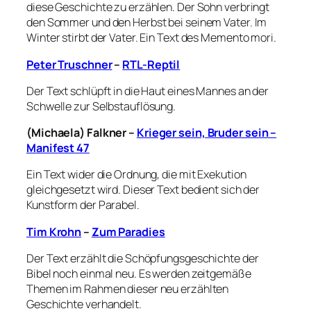
diese Geschichte zu erzählen. Der Sohn verbringt
den Sommer und den Herbst bei seinem Vater. Im
Winter stirbt der Vater. Ein Text des
Memento mori.
Peter Truschner
–
RTL-Reptil
Der Text schlüpft in die Haut eines Mannes an der
Schwelle zur Selbstauflösung.
(Michaela) Falkner
–
Krieger sein, Bruder sein –
Manifest 47
Ein Text wider die Ordnung, die mit Exekution
gleichgesetzt wird. Dieser Text bedient sich der
Kunstform der Parabel.
Tim Krohn
–
Zum Paradies
Der Text erzählt die Schöpfungsgeschichte der
Bibel noch einmal neu. Es werden zeitgemäße
Themen im Rahmen dieser neu erzählten
Geschichte verhandelt.