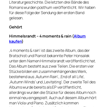
Literaturgeschichte. Die letzten drei Bände des
Romans wurden posthum veröffentlicht. Wir haben
für diese Folge der Sendung den ersten Band
gelesen.
Gehört
Himmelsrandt – 4 moments & rain (
Album
kaufen
)
‚4 moments & rain‘ ist das zweite Album, das der
Bratschist und Pianist bekannte Peter Honsalek
unter dem Namen Himmelsrandt veröffentlicht hat.
Das Album besteht aus zwei Teilen. Die ersten vier
Stücke bilden ein zusammenhängendes Werk,
bestehend aus ‚Autumn Rain‘, ‚End of all Life‘,
‚Autumn Winds‘ und ‚Levitating‘. Der zweite Teil des
Albums wurde bereits als EP veröffentlicht,
allerdings wurden die Stücke für dieses Album noch
einmal neu eingespielt. Auch auf diesem Album hört
man Viola und Piano. Zusätzlich kommen