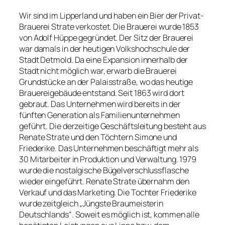
Wir sind im Lipperland und haben ein Bier der Privat-
Brauerei Strate verkostet. Die Brauerei wurde 1853
von Adolf Hüppe gegründet. Der Sitz der Brauerei
war damals in der heutigen Volkshochschule der
Stadt Detmold. Da eine Expansion innerhalb der
Stadt nicht möglich war, erwarb die Brauerei
Grundstücke an der Palaisstraße, wo das heutige
Brauereigebäude entstand. Seit 1863 wird dort
gebraut. Das Unternehmen wird bereits in der
fünften Generation als Familienunternehmen
geführt. Die derzeitige Geschäftsleitung besteht aus
Renate Strate und den Töchtern Simone und
Friederike. Das Unternehmen beschäftigt mehr als
30 Mitarbeiter in Produktion und Verwaltung. 1979
wurde die nostalgische Bügelverschlussflasche
wieder eingeführt. Renate Strate übernahm den
Verkauf und das Marketing. Die Tochter Friederike
wurde zeitgleich „Jüngste Braumeisterin
Deutschlands“. Soweit es möglich ist, kommen alle