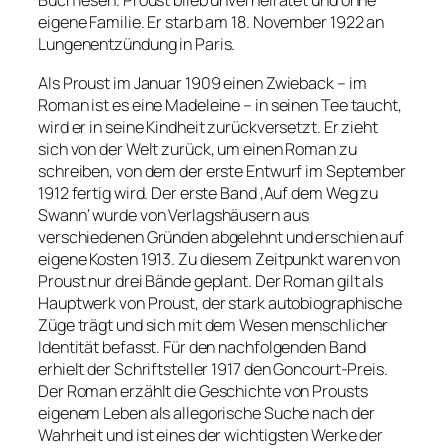
Buch lesen. Proust blieb unverheiratet und ohne
eigene Familie. Er starb am 18. November 1922 an
Lungenentzündung in Paris.
Als Proust im Januar 1909 einen Zwieback – im
Roman ist es eine Madeleine – in seinen Tee taucht,
wird er in seine Kindheit zurückversetzt. Er zieht
sich von der Welt zurück, um einen Roman zu
schreiben, von dem der erste Entwurf im September
1912 fertig wird. Der erste Band ‚Auf dem Weg zu
Swann‘ wurde von Verlagshäusern aus
verschiedenen Gründen abgelehnt und erschien auf
eigene Kosten 1913. Zu diesem Zeitpunkt waren von
Proust nur drei Bände geplant. Der Roman gilt als
Hauptwerk von Proust, der stark autobiographische
Züge trägt und sich mit dem Wesen menschlicher
Identität befasst. Für den nachfolgenden Band
erhielt der Schriftsteller 1917 den Goncourt-Preis.
Der Roman erzählt die Geschichte von Prousts
eigenem Leben als allegorische Suche nach der
Wahrheit und ist eines der wichtigsten Werke der