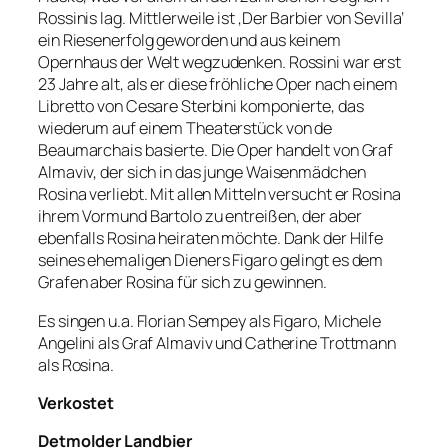
Rossinis lag. Mittlerweile ist ‚Der Barbier von Sevilla‘
ein Riesenerfolg geworden und aus keinem
Opernhaus der Welt wegzudenken. Rossini war erst
23 Jahre alt, als er diese fröhliche Oper nach einem
Libretto von Cesare Sterbini komponierte, das
wiederum auf einem Theaterstück von de
Beaumarchais basierte. Die Oper handelt von Graf
Almaviv, der sich in das junge Waisenmädchen
Rosina verliebt. Mit allen Mitteln versucht er Rosina
ihrem Vormund Bartolo zu entreißen, der aber
ebenfalls Rosina heiraten möchte. Dank der Hilfe
seines ehemaligen Dieners Figaro gelingt es dem
Grafen aber Rosina für sich zu gewinnen.
Es singen u.a. Florian Sempey als Figaro, Michele
Angelini als Graf Almaviv und Catherine Trottmann
als Rosina.
Verkostet
Detmolder Landbier