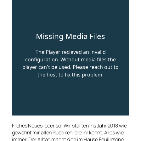
Frohes Neues, oder so! Wir starten ins Jahr 2018 wie
gewohnt mir allen Rubriken, die ihr kennt. Alles wie
immer. Der Alltag macht sich im Hause Feuilletöne