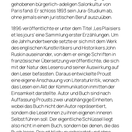
gehobenen bürgerlich-adeligen Salonkultur von
Paris fand. Er schloss 1893 sein Jura-Studium ab,
ohne jemals einen juristischen Beruf auszuüben.
1896 veröffentlichte er unter dem Titel ‚Les Plaisiers
et les jours‘ eine Sammlung erster Erzählungen. Um
die Jahrhundertwende setzte er sich mit dem Werk
des englischen Kunstkritikers und Historikers John
Ruskin auseinander, von dem er einige Schriften in
französischer Übersetzung veröffentlichte, die sich
mit der Natur des Lesens und seiner Auswirkung auf
den Leser befassten. Daraus entwickelte Proust
eine eigene Anschauung von Literaturkritik, wonach
das Lesen ein Akt der Kommunikation inmitten der
Einsamkeit darstellte. Autor und Buch sind nach
Auffassung Prousts zwei unabhängige Einheiten,
wobei das Buch nicht den Autor repräsentiert,
sondern die LeserInnen zu ihren eigenen inneren
Selbst führen soll. Der eigentliche Schlüssel liegt
also nicht in einem Buch, sondern bei denen, die das