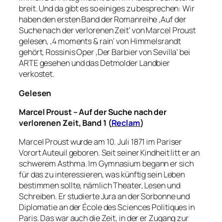
breit. Und da gibt es so einiges zu besprechen: Wir
haben den ersten Band der Romanreihe ‚Auf der
Suche nach der verlorenen Zeit‘ von Marcel Proust
gelesen, ‚4 moments & rain‘ von Himmelsrandt
gehört, Rossinis Oper ‚Der Barbier von Sevilla‘ bei
ARTE gesehen und das Detmolder Landbier
verkostet.
Gelesen
Marcel Proust – Auf der Suche nach der
verlorenen Zeit, Band 1 (
Reclam
)
Marcel Proust wurde am 10. Juli 1871 im Pariser
Vorort Auteuil geboren. Seit seiner Kindheit litt er an
schwerem Asthma. Im Gymnasium begann er sich
für das zu interessieren, was künftig sein Leben
bestimmen sollte, nämlich Theater, Lesen und
Schreiben. Er studierte Jura an der Sorbonne und
Diplomatie an der École des Sciences Politiques in
Paris. Das war auch die Zeit, in der er Zugang zur