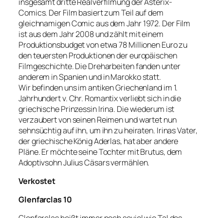
insgesamt dritte Realverfilmung der Asterix-
Comics. Der Film basiert zum Teil auf dem
gleichnamigen Comic aus dem Jahr 1972. Der Film
ist aus dem Jahr 2008 und zählt mit einem
Produktionsbudget von etwa 78 Millionen Euro zu
den teuersten Produktionen der europäischen
Filmgeschichte. Die Dreharbeiten fanden unter
anderem in Spanien und in Marokko statt.
Wir befinden uns im antiken Griechenland im 1.
Jahrhundert v. Chr. Romantix verliebt sich in die
griechische Prinzessin Irina. Die wiederum ist
verzaubert von seinen Reimen und wartet nun
sehnsüchtig auf ihn, um ihn zu heiraten. Irinas Vater,
der griechische König Aderlas, hat aber andere
Pläne. Er möchte seine Tochter mit Brutus, dem
Adoptivsohn Julius Cäsars vermählen.
Verkostet
Glenfarclas 10