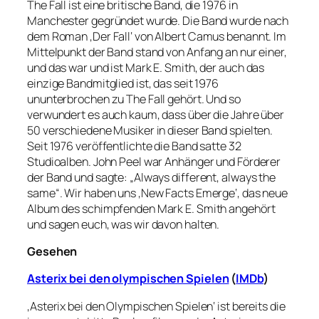
The Fall ist eine britische Band, die 1976 in
Manchester gegründet wurde. Die Band wurde nach
dem Roman ‚Der Fall‘ von Albert Camus benannt. Im
Mittelpunkt der Band stand von Anfang an nur einer,
und das war und ist Mark E. Smith, der auch das
einzige Bandmitglied ist, das seit 1976
ununterbrochen zu The Fall gehört. Und so
verwundert es auch kaum, dass über die Jahre über
50 verschiedene Musiker in dieser Band spielten.
Seit 1976 veröffentlichte die Band satte 32
Studioalben. John Peel war Anhänger und Förderer
der Band und sagte: „Always different, always the
same“. Wir haben uns ‚New Facts Emerge‘, das neue
Album des schimpfenden Mark E. Smith angehört
und sagen euch, was wir davon halten.
Gesehen
Asterix bei den olympischen Spielen
(
IMDb
)
‚Asterix bei den Olympischen Spielen‘ ist bereits die