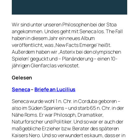
Wir sind unter unseren Philosophen bei der Stoa
angekommen. Und es geht mit Seneca los. The Fall
haben in diesem Jahr ein neues Album
veröffentlicht, was ‚New Facts Emerge‘ heißt.
Außerdem haben wir ‚Asterix bei den olympischen
Spielen‘ geguckt und – Planänderung – einen 10-
jährigen Glenfarclas verkostet.
Gelesen
Seneca
–
Briefe an Lucilius
Seneca wurde wohl 1 n. Chr. in Corduba geboren –
also im Süden Spaniens – und starb 65 n. Chr. in der
Nähe Roms. Er war Philosoph, Dramatiker,
Naturforscher und Politiker. Und so war er auch der
maßgebliche Erzieher bzw. Berater des späteren
Kaisers Nero. Und so verwundert es kaum, dass er in