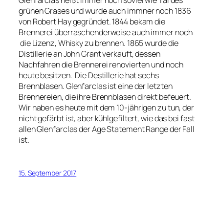
Glenfarclas heißt immer noch soviel wie Tal des
grünen Grases und wurde auch immner noch 1836
von Robert Hay gegründet. 1844 bekam die
Brennerei überraschenderweise auch immer noch
die Lizenz, Whisky zu brennen. 1865 wurde die
Distillerie an John Grant verkauft, dessen
Nachfahren die Brennerei renovierten und noch
heute besitzen. Die Destillerie hat sechs
Brennblasen. Glenfarclas ist eine der letzten
Brennereien, die ihre Brennblasen direkt befeuert.
Wir haben es heute mit dem 10-jährigen zu tun, der
nicht gefärbt ist, aber kühlgefiltert, wie das bei fast
allen Glenfarclas der Age Statement Range der Fall
ist.
15. September 2017