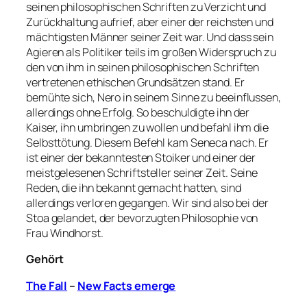
seinen philosophischen Schriften zu Verzicht und
Zurückhaltung aufrief, aber einer der reichsten und
mächtigsten Männer seiner Zeit war. Und dass sein
Agieren als Politiker teils im großen Widerspruch zu
den von ihm in seinen philosophischen Schriften
vertretenen ethischen Grundsätzen stand. Er
bemühte sich, Nero in seinem Sinne zu beeinflussen,
allerdings ohne Erfolg. So beschuldigte ihn der
Kaiser, ihn umbringen zu wollen und befahl ihm die
Selbsttötung. Diesem Befehl kam Seneca nach. Er
ist einer der bekanntesten Stoiker und einer der
meistgelesenen Schriftsteller seiner Zeit. Seine
Reden, die ihn bekannt gemacht hatten, sind
allerdings verloren gegangen. Wir sind also bei der
Stoa gelandet, der bevorzugten Philosophie von
Frau Windhorst.
Gehört
The Fall
–
New Facts emerge