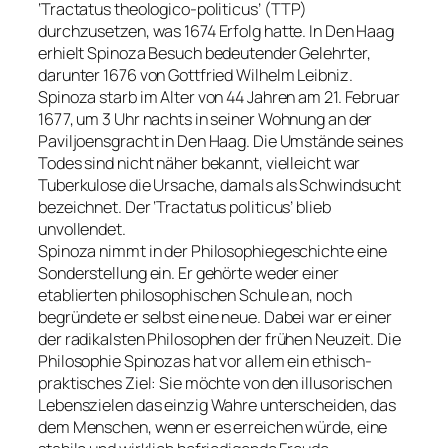
‘Tractatus theologico-politicus’ (TTP)
durchzusetzen, was 1674 Erfolg hatte. In Den Haag
erhielt Spinoza Besuch bedeutender Gelehrter,
darunter 1676 von Gottfried Wilhelm Leibniz.
Spinoza starb im Alter von 44 Jahren am 21. Februar
1677, um 3 Uhr nachts in seiner Wohnung an der
Paviljoensgracht in Den Haag. Die Umstände seines
Todes sind nicht näher bekannt, vielleicht war
Tuberkulose die Ursache, damals als Schwindsucht
bezeichnet. Der ‘Tractatus politicus’ blieb
unvollendet.
Spinoza nimmt in der Philosophiegeschichte eine
Sonderstellung ein. Er gehörte weder einer
etablierten philosophischen Schule an, noch
begründete er selbst eine neue. Dabei war er einer
der radikalsten Philosophen der frühen Neuzeit. Die
Philosophie Spinozas hat vor allem ein ethisch-
praktisches Ziel: Sie möchte von den illusorischen
Lebenszielen das einzig Wahre unterscheiden, das
dem Menschen, wenn er es erreichen würde, eine