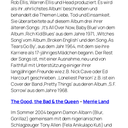
Rob Ellis, Warren Ellis und Head produziert. Es wird
als ihr ‚ehrlichstes Album‘ beschrieben und
behandelt die Themen Liebe, Tod und Einsamkeit.
Sie überarbeitete auf diesem Album drei ihrer
älteren Songs: ‚It’s All Over Now, Baby Blue‘ von dem
Album ‚Rich Kid Blues‘ aus dem Jahre 1971, ‚Witches
Song‘ vom Album ‚Broken English‘ und den Song ‚As
Tears Go By‘, aus dem Jahr 1964, mit dem sie ihre
Karriere als 17-jähriges Mädchen begann. Der Rest
der Songs ist, mit einer Ausnahme, neu und von
Faithfull mit Unterstützung einiger ihrer
langjährigen Freunde wie z.B. Nick Cave oder Ed
Harcourt geschrieben. ‚Loneliest Person‘ z.B. ist ein
Cover der Band ‚Pretty Things‘ aus deren Album ‚S.F.
Sorrow‘ aus dem Jahre 1968.
The Good, the Bad & the Queen
–
Merrie Land
Im Sommer 2004 begann Damon Albarn (Blur,
Gorillaz) gemeinsam mit dem nigerianischen
Schlagzeuger Tony Allen (Fela Anikulapo Kuti) und