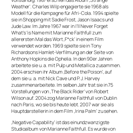
vollständig. 1987 erschien das Album ‚Strange
Weather‘. Charles Wilp engagierte sie 1968 als
Modell für die Kampagne für Afri-Cola. 1994 spielte
sie in Shopping mit Sadie Frost, Jason Isaacs und
Jude Law. Im Jahre 1967 war in I’ll Never Forget
What’s ’is Name mit Marianne Faithfull zum
allerersten Mal das Wort ‚F*ck‘ in einem Film
verwendet worden. 1969 spielte sie in Tony
Richardsons Hamlet-Verfilmung an der Seite von
Anthony Hopkins die Ophelia. In den 90er Jahren
arbeitete sie u. a. mit Pulp und Metallica zusammen.
2004 erschien ihr Album ‚Before the Poison‘, auf
dem sie u. a. mit Nick Cave und P. J. Harvey
zusammenarbeitete. Im selben Jahr trat sie in 75
Vorstellungen von ‚The Black Rider‘ von Robert
Wilson auf. 2004 zog Marianne Faithfull von Dublin
nach Paris, wo sie bis heute lebt. 2007 war sie als
Hauptdarstellerin in dem Film ‚Irina Palm‘ zu sehen.
‚Negative Capability‘ ist das einundzwanzigste
Studioalbum von Marianne Faithfull. Es wurde von