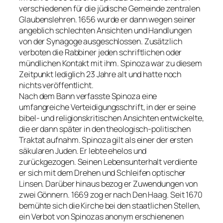
verschiedenen für die jüdische Gemeinde zentralen
Glaubenslehren. 1656 wurde er dann wegen seiner
angeblich schlechten Ansichten und Handlungen
von der Synagoge ausgeschlossen. Zusätzlich
verboten die Rabbiner jeden schriftlichen oder
mündlichen Kontakt mit ihm. Spinoza war zu diesem
Zeitpunkt lediglich 23 Jahre alt und hatte noch
nichts veröffentlicht.
Nach dem Bann verfasste Spinoza eine
umfangreiche Verteidigungsschrift, in der er seine
bibel- und religionskritischen Ansichten entwickelte,
die er dann später in den theologisch-politischen
Traktat aufnahm. Spinoza gilt als einer der ersten
säkularen Juden. Er lebte ehelos und
zurückgezogen. Seinen Lebensunterhalt verdiente
er sich mit dem Drehen und Schleifen optischer
Linsen. Darüber hinaus bezog er Zuwendungen von
zwei Gönnern. 1669 zog er nach Den Haag. Seit 1670
bemühte sich die Kirche bei den staatlichen Stellen,
ein Verbot von Spinozas anonym erschienenen