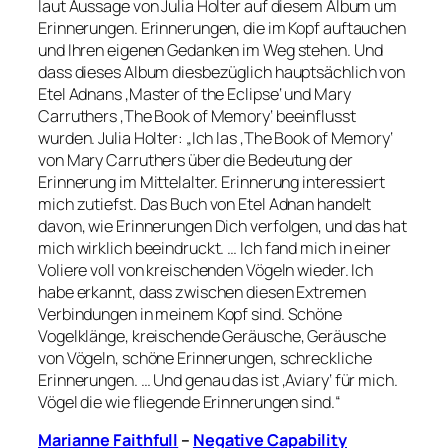
laut Aussage von Julia Holter auf diesem Album um
Erinnerungen. Erinnerungen, die im Kopf auftauchen
und Ihren eigenen Gedanken im Weg stehen. Und
dass dieses Album diesbezüglich hauptsächlich von
Etel Adnans ‚Master of the Eclipse‘ und Mary
Carruthers ‚The Book of Memory‘ beeinflusst
wurden. Julia Holter: „Ich las ‚The Book of Memory‘
von Mary Carruthers über die Bedeutung der
Erinnerung im Mittelalter. Erinnerung interessiert
mich zutiefst. Das Buch von Etel Adnan handelt
davon, wie Erinnerungen Dich verfolgen, und das hat
mich wirklich beeindruckt. … Ich fand mich in einer
Voliere voll von kreischenden Vögeln wieder. Ich
habe erkannt, dass zwischen diesen Extremen
Verbindungen in meinem Kopf sind. Schöne
Vogelklänge, kreischende Geräusche, Geräusche
von Vögeln, schöne Erinnerungen, schreckliche
Erinnerungen. … Und genau das ist ‚Aviary‘ für mich.
Vögel die wie fliegende Erinnerungen sind.“
Marianne Faithfull
–
Negative Capability