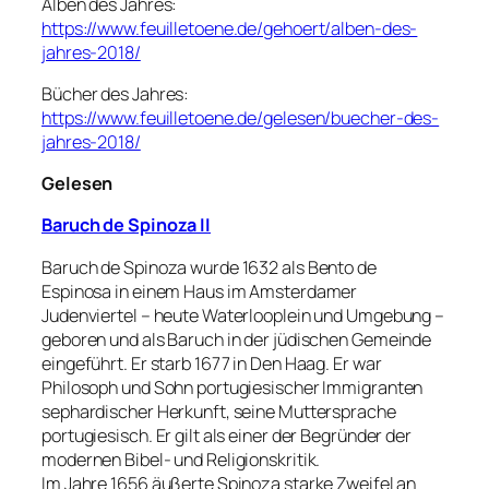
Alben des Jahres:
https://www.feuilletoene.de/gehoert/alben-des-
jahres-2018/
Bücher des Jahres:
https://www.feuilletoene.de/gelesen/buecher-des-
jahres-2018/
Gelesen
Baruch de Spinoza II
Baruch de Spinoza wurde 1632 als Bento de
Espinosa in einem Haus im Amsterdamer
Judenviertel – heute Waterlooplein und Umgebung –
geboren und als Baruch in der jüdischen Gemeinde
eingeführt. Er starb 1677 in Den Haag. Er war
Philosoph und Sohn portugiesischer Immigranten
sephardischer Herkunft, seine Muttersprache
portugiesisch. Er gilt als einer der Begründer der
modernen Bibel- und Religionskritik.
Im Jahre 1656 äußerte Spinoza starke Zweifel an