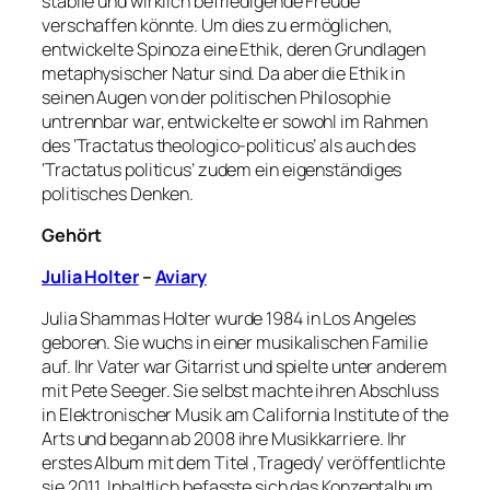
stabile und wirklich befriedigende Freude
verschaffen könnte. Um dies zu ermöglichen,
entwickelte Spinoza eine Ethik, deren Grundlagen
metaphysischer Natur sind. Da aber die Ethik in
seinen Augen von der politischen Philosophie
untrennbar war, entwickelte er sowohl im Rahmen
des ‘Tractatus theologico-politicus’ als auch des
‘Tractatus politicus’ zudem ein eigenständiges
politisches Denken.
Gehört
Julia Holter
–
Aviary
Julia Shammas Holter wurde 1984 in Los Angeles
geboren. Sie wuchs in einer musikalischen Familie
auf. Ihr Vater war Gitarrist und spielte unter anderem
mit Pete Seeger. Sie selbst machte ihren Abschluss
in Elektronischer Musik am California Institute of the
Arts und begann ab 2008 ihre Musikkarriere. Ihr
erstes Album mit dem Titel ‚Tragedy‘ veröffentlichte
sie 2011. Inhaltlich befasste sich das Konzeptalbum