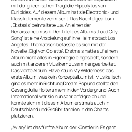
mit der griechischen Tragödie Hippolytos von
Euripides. Auf diesem Album hat sie Electronic- und
Klassikelemente vermischt. Das Nachfolgealbum
‚Ekstasis‘ beinhaltete u.a. Anleihen der
Renaissancemusik. Der Titel des Albums ‚Loud City
Song‘ ist eine Anspielung auf ihre Heimatstadt Los
Angeles. Thematisch befasste es sich mit der
Novelle ‚Gigi von Colette‘. Erstmals hatte auf einem
Album nicht alles in Eigenregie eingespielt, sondern
auch mit anderen Musikern zusammengearbeitet.
Das vierte Album ‚Have You in My Wilderness‘ das
erste Album, was kein Konzeptalbum ist. Musikalisch
ging es mehr in Richtung Dream Pop und stellte den
Gesang Julia Holters mehr in den Vordergrund. Auch
International war sie nun sehr erfolgreich und
konnte sich mit diesem Album erstmals auch in
Deutschland und Großbritannien in den Charts
platzieren.
‚Aviary‘ ist das fünfte Album der Künstlerin. Es geht