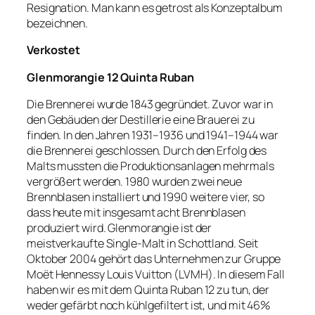
Resignation. Man kann es getrost als Konzeptalbum
bezeichnen.
Verkostet
Glenmorangie 12 Quinta Ruban
Die Brennerei wurde 1843 gegründet. Zuvor war in
den Gebäuden der Destillerie eine Brauerei zu
finden. In den Jahren 1931–1936 und 1941–1944 war
die Brennerei geschlossen. Durch den Erfolg des
Malts mussten die Produktionsanlagen mehrmals
vergrößert werden. 1980 wurden zwei neue
Brennblasen installiert und 1990 weitere vier, so
dass heute mit insgesamt acht Brennblasen
produziert wird. Glenmorangie ist der
meistverkaufte Single-Malt in Schottland. Seit
Oktober 2004 gehört das Unternehmen zur Gruppe
Moët Hennessy Louis Vuitton (LVMH). In diesem Fall
haben wir es mit dem Quinta Ruban 12 zu tun, der
weder gefärbt noch kühlgefiltert ist, und mit 46%