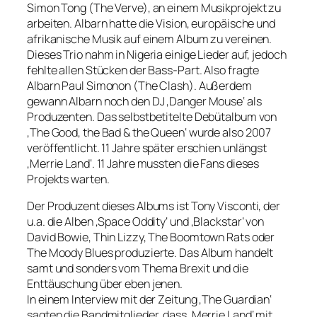
Simon Tong (The Verve), an einem Musikprojekt zu
arbeiten. Albarn hatte die Vision, europäische und
afrikanische Musik auf einem Album zu vereinen.
Dieses Trio nahm in Nigeria einige Lieder auf, jedoch
fehlte allen Stücken der Bass-Part. Also fragte
Albarn Paul Simonon (The Clash). Außerdem
gewann Albarn noch den DJ ‚Danger Mouse‘ als
Produzenten. Das selbstbetitelte Debütalbum von
‚The Good, the Bad & the Queen‘ wurde also 2007
veröffentlicht. 11 Jahre später erschien unlängst
‚Merrie Land‘. 11 Jahre mussten die Fans dieses
Projekts warten.
Der Produzent dieses Albums ist Tony Visconti, der
u.a. die Alben ‚Space Oddity‘ und ‚Blackstar‘ von
David Bowie, Thin Lizzy, The Boomtown Rats oder
The Moody Blues produzierte. Das Album handelt
samt und sonders vom Thema Brexit und die
Enttäuschung über eben jenen.
In einem Interview mit der Zeitung ‚The Guardian‘
sagten die Bandmitglieder, dass ‚Merrie Land‘ mit