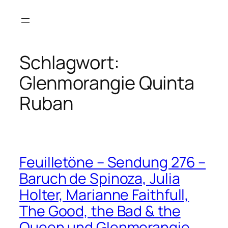
Zum
Inhalt
springen
Schlagwort:
Glenmorangie Quinta
Ruban
Feuilletöne – Sendung 276 –
Baruch de Spinoza, Julia
Holter, Marianne Faithfull,
The Good, the Bad & the
Queen und Glenmorangie