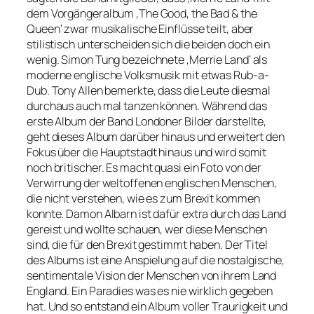
dem Vorgängeralbum ‚The Good, the Bad & the
Queen‘ zwar musikalische Einflüsse teilt, aber
stilistisch unterscheiden sich die beiden doch ein
wenig. Simon Tung bezeichnete ‚Merrie Land‘ als
moderne englische Volksmusik mit etwas Rub-a-
Dub. Tony Allen bemerkte, dass die Leute diesmal
durchaus auch mal tanzen können. Während das
erste Album der Band Londoner Bilder darstellte,
geht dieses Album darüber hinaus und erweitert den
Fokus über die Hauptstadt hinaus und wird somit
noch britischer. Es macht quasi ein Foto von der
Verwirrung der weltoffenen englischen Menschen,
die nicht verstehen, wie es zum Brexit kommen
konnte. Damon Albarn ist dafür extra durch das Land
gereist und wollte schauen, wer diese Menschen
sind, die für den Brexit gestimmt haben. Der Titel
des Albums ist eine Anspielung auf die nostalgische,
sentimentale Vision der Menschen von ihrem Land
England. Ein Paradies was es nie wirklich gegeben
hat. Und so entstand ein Album voller Traurigkeit und