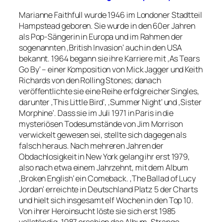
Marianne Faithfull wurde 1946 im Londoner Stadtteil
Hampstead geboren. Sie wurde in den 60er Jahren
als Pop-Sängerin in Europa und im Rahmen der
sogenannten ‚British Invasion‘ auch in den USA
bekannt. 1964 begann sie ihre Karriere mit ‚As Tears
Go By‘ – einer Komposition von Mick Jagger und Keith
Richards von den Rolling Stones; danach
veröffentlichte sie eine Reihe erfolgreicher Singles,
darunter ‚This Little Bird‘, ‚Summer Night‘ und ‚Sister
Morphine‘. Dass sie im Juli 1971 in Paris in die
mysteriösen Todesumstände von Jim Morrison
verwickelt gewesen sei, stellte sich dagegen als
falsch heraus. Nach mehreren Jahren der
Obdachlosigkeit in New York gelang ihr erst 1979,
also nach etwa einem Jahrzehnt, mit dem Album
‚Broken English‘ ein Comeback. ‚The Ballad of Lucy
Jordan‘ erreichte in Deutschland Platz 5 der Charts
und hielt sich insgesamt elf Wochen in den Top 10.
Von ihrer Heroinsucht löste sie sich erst 1985