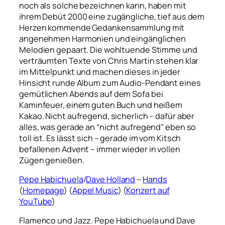
noch als solche bezeichnen kann, haben mit
ihrem Debüt 2000 eine zugängliche, tief aus dem
Herzen kommende Gedankensammlung mit
angenehmen Harmonien und eingänglichen
Melodien gepaart. Die wohltuende Stimme und
verträumten Texte von Chris Martin stehen klar
im Mittelpunkt und machen dieses in jeder
Hinsicht runde Album zum Audio-Pendant eines
gemütlichen Abends auf dem Sofa bei
Kaminfeuer, einem guten Buch und heißem
Kakao. Nicht aufregend, sicherlich – dafür aber
alles, was gerade an “nicht aufregend” eben so
toll ist. Es lässt sich – gerade im vom Kitsch
befallenen Advent – immer wieder in vollen
Zügen genießen.
Pepe Habichuela
/
Dave Holland
–
Hands
(
Homepage
)
(
Appel Music
) (
Konzert auf
YouTube
)
Flamenco und Jazz. Pepe Habichuela und Dave