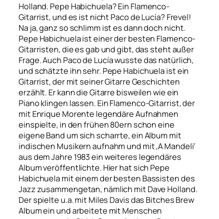
Holland. Pepe Habichuela? Ein Flamenco-
Gitarrist, und es ist nicht Paco de Lucía? Frevel!
Na ja, ganz so schlimm ist es dann doch nicht.
Pepe Habichuela ist einer der besten Flamenco-
Gitarristen, die es gab und gibt, das steht außer
Frage. Auch Paco de Lucía wusste das natürlich,
und schätzte ihn sehr. Pepe Habichuela ist ein
Gitarrist, der mit seiner Gitarre Geschichten
erzählt. Er kann die Gitarre bisweilen wie ein
Piano klingen lassen. Ein Flamenco-Gitarrist, der
mit Enrique Morente legendäre Aufnahmen
einspielte, in den frühen 80ern schon eine
eigene Band um sich scharrte, ein Album mit
indischen Musikern aufnahm und mit ‚A Mandeli‘
aus dem Jahre 1983 ein weiteres legendäres
Album veröffentlichte. Hier hat sich Pepe
Habichuela mit einem der besten Bassisten des
Jazz zusammengetan, nämlich mit Dave Holland.
Der spielte u.a. mit Miles Davis das Bitches Brew
Album ein und arbeitete mit Menschen