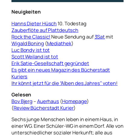
Neuigkeiten
Hanns Dieter Hüsch
10. Todestag
Zauberflöte auf Plattdeutsch
Rock the Classic!
Neue Sendung auf
3Sat
mit
Wigald Boning
(
Mediathek
)
Luc Bondy ist tot
Scott Weiland ist tot
Erik Satie-Gesellschaft gegründet
Es gibt ein neues Magazin des Bücherstadt
Kuriers
Ihr könnt jetzt für die “Alben des Jahres” voten!
Gelesen
Bov Bjerg
–
Auerhaus
(
Homepage
)
(
Review Bücherstadt Kurier
)
Sechs junge Menschen leben in einem Haus, in
einer WG. Einer Schüler-WG in einem Dorf. Alle von
unterschiedlicher sozialer Herkunft; alle aus