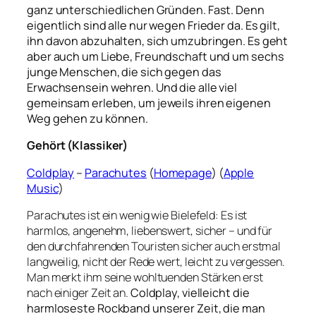
ganz unterschiedlichen Gründen. Fast. Denn
eigentlich sind alle nur wegen Frieder da. Es gilt,
ihn davon abzuhalten, sich umzubringen. Es geht
aber auch um Liebe, Freundschaft und um sechs
junge Menschen, die sich gegen das
Erwachsensein wehren. Und die alle viel
gemeinsam erleben, um jeweils ihren eigenen
Weg gehen zu können.
Gehört (Klassiker)
Coldplay
–
Parachutes
(
Homepage
) (
Apple
Music
)
Parachutes ist ein wenig wie Bielefeld: Es ist
harmlos, angenehm, liebenswert, sicher – und für
den durchfahrenden Touristen sicher auch erstmal
langweilig, nicht der Rede wert, leicht zu vergessen.
Man merkt ihm seine wohltuenden Stärken erst
nach einiger Zeit an.
Coldplay, vielleicht die
harmloseste Rockband unserer Zeit, die man