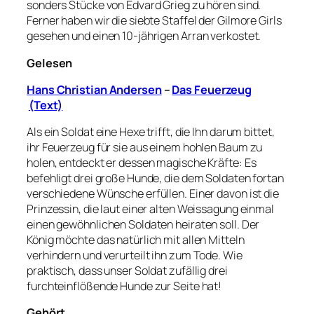
sonders Stücke von Edvard Grieg zu hören sind.
Ferner haben wir die siebte Staffel der Gilmore Girls
gesehen und einen 10-jährigen Arran verkostet.
Gelesen
Hans Christian Andersen
–
Das Feuerzeug
(Text)
Als ein Soldat eine Hexe trifft, die Ihn darum bittet,
ihr Feuerzeug für sie aus einem hohlen Baum zu
holen, entdeckt er dessen magische Kräfte: Es
befehligt drei große Hunde, die dem Soldaten fortan
verschiedene Wünsche erfüllen. Einer davon ist die
Prinzessin, die laut einer alten Weissagung einmal
einen gewöhnlichen Soldaten heiraten soll. Der
König möchte das natürlich mit allen Mitteln
verhindern und verurteilt ihn zum Tode. Wie
praktisch, dass unser Soldat zufällig drei
furchteinflößende Hunde zur Seite hat!
Gehört