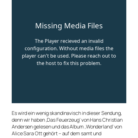
Es wird ein wenig skandinavisch in dieser Sendung,
denn wir haben ‚Das Feuerzeug‘ von Hans Christian
Andersen gelesen und das Album ‚Wonderland‘ von
Alice Sara Ott gehört – auf dem samt und