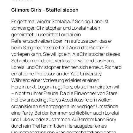
Gilmore Girls – Staffel sieben
Es geht mal wieder Schlag auf Schlag: Lane ist
schwanger. Christopher und Lorelai haben
geheiratet. Luke bittet Lorelai ein
Referenzschreiben über ihn aufzusetzen, das er
beim Sorgerechtsstreit mit Anna der Richterin
vorlegen kann. Sie willigt ein. Als Christopher dieses
Schreiben entdeckt, verlässt er wütend das Haus.
Lorelai und Christopher trennen sich erneut. Richard
erhält eine Professur an der Yale University.
Während einer Vorlesung erleidet er einen
Herzinfarkt. Logan fragt Rory, ob sie ihn heiraten will
– nicht zu ihrer Freude. Da die Einwohner von Stars
Hollow unbedingt Rorys Abschluss feiern wollen,
organisieren sie entgegen aller widrigen Umstände
eine Party. Bei der kommen schließlich auch Lorelai
und Luke wieder zusammen. Außerdem kann Rory
durch ein Treffen mit dem Herausgeber eines
Onlinemagazins den Präsidentschaftskandidaten