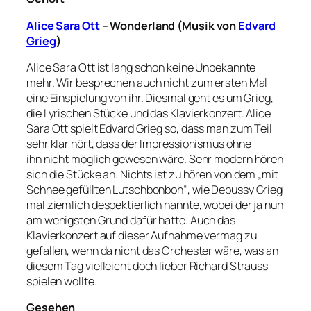
Alice Sara Ott
– Wonderland (Musik von
Edvard
Grieg
)
Alice Sara Ott ist lang schon keine Unbekannte
mehr. Wir besprechen auch nicht zum ersten Mal
eine Einspielung von ihr. Diesmal geht es um Grieg,
die Lyrischen Stücke und das Klavierkonzert. Alice
Sara Ott spielt Edvard Grieg so, dass man zum Teil
sehr klar hört, dass der Impressionismus ohne
ihn nicht möglich gewesen wäre. Sehr modern hören
sich die Stücke an. Nichts ist zu hören von dem „mit
Schnee gefüllten Lutschbonbon“, wie Debussy Grieg
mal ziemlich despektierlich nannte, wobei der ja nun
am wenigsten Grund dafür hatte. Auch das
Klavierkonzert auf dieser Aufnahme vermag zu
gefallen, wenn da nicht das Orchester wäre, was an
diesem Tag vielleicht doch lieber Richard Strauss
spielen wollte.
Gesehen