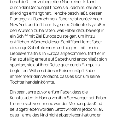
beschließt, ihn zu begleiten.Nach einer Irrfahrt
durch den Dschungel finden sie Joachim, der sich
allerdings erhängt hat. Hencke beschließt, dessen
Plantage zu übernehmen. Faber reist zurück nach
New York und trifft dort Ivy, seine Geliebte. Ivy äußert
den Wunsch zu heiraten, was Faber dazu bewegt in
ein Schiff mit Ziel Europa zu steigen, um ihr zu
entfliehen. Während dieser Schifffahrt lernt Faber
die Junge Sabeth kennen und beginnt mit ihr ein
Liebesverhältnis. In Europa angekommen, trifft er in
Paris zufällig erneut auf Sabeth und entschließt sich
spontan, sie auf ihrer Reise quer durch Europa zu
begleiten. Während dieser Reise schöpft Faber
immer mehr den Verdacht, dass es sich um seine
Tochter handeln könnte.
Ein paar Jahre zuvor erfuhr Faber, dass die
Kunststudentin Hanna von ihm Schwanger sei. Faber
trennte sich von ihr und war der Meinung, das Kind
sei abgetrieben worden. Jetzt wird Ihm jedoch klar,
dass Hanna das Kind nicht abgetrieben hat und er