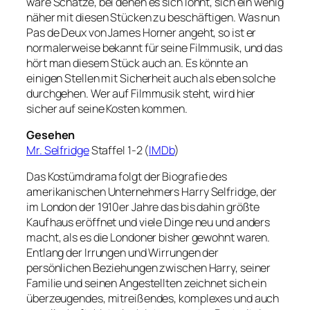
ware Schätze, bei denen es sich lohnt, sich ein wenig
näher mit diesen Stücken zu beschäftigen. Was nun
Pas de Deux von James Horner angeht, so ist er
normalerweise bekannt für seine Filmmusik, und das
hört man diesem Stück auch an. Es könnte an
einigen Stellen mit Sicherheit auch als eben solche
durchgehen. Wer auf Filmmusik steht, wird hier
sicher auf seine Kosten kommen.
Gesehen
Mr. Selfridge
Staffel 1-2 (
IMDb
)
Das Kostümdrama folgt der Biografie des
amerikanischen Unternehmers Harry Selfridge, der
im London der 1910er Jahre das bis dahin größte
Kaufhaus eröffnet und viele Dinge neu und anders
macht, als es die Londoner bisher gewohnt waren.
Entlang der Irrungen und Wirrungen der
persönlichen Beziehungen zwischen Harry, seiner
Familie und seinen Angestellten zeichnet sich ein
überzeugendes, mitreißendes, komplexes und auch