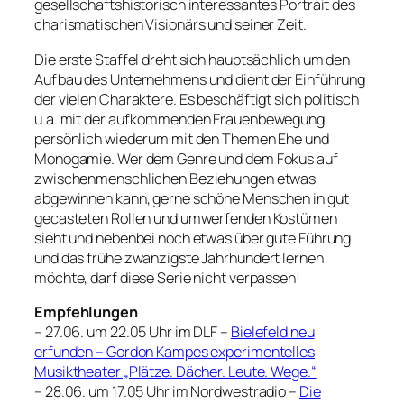
gesellschaftshistorisch interessantes Portrait des
charismatischen Visionärs und seiner Zeit.
Die erste Staffel dreht sich hauptsächlich um den
Aufbau des Unternehmens und dient der Einführung
der vielen Charaktere. Es beschäftigt sich politisch
u.a. mit der aufkommenden Frauenbewegung,
persönlich wiederum mit den Themen Ehe und
Monogamie. Wer dem Genre und dem Fokus auf
zwischenmenschlichen Beziehungen etwas
abgewinnen kann, gerne schöne Menschen in gut
gecasteten Rollen und umwerfenden Kostümen
sieht und nebenbei noch etwas über gute Führung
und das frühe zwanzigste Jahrhundert lernen
möchte, darf diese Serie nicht verpassen!
Empfehlungen
– 27.06. um 22.05 Uhr im DLF –
Bielefeld neu
erfunden – Gordon Kampes experimentelles
Musiktheater „Plätze. Dächer. Leute. Wege.“
– 28.06. um 17.05 Uhr im Nordwestradio –
Die