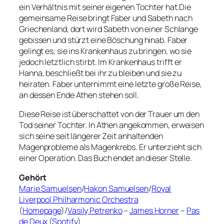
ein Verhältnis mit seiner eigenen Tochter hat.Die
gemeinsame Reise bringt Faber und Sabeth nach
Griechenland, dort wird Sabeth von einer Schlange
gebissen und stürzt eine Böschung hinab. Faber
gelingt es, sie ins Krankenhaus zu bringen, wo sie
jedoch letztlich stirbt. Im Krankenhaus trifft er
Hanna, beschließt bei ihr zu bleiben und sie zu
heiraten. Faber unternimmt eine letzte große Reise,
an dessen Ende Athen stehen soll.
Diese Reise ist überschattet von der Trauer um den
Tod seiner Tochter. In Athen angekommen, erweisen
sich seine seit längerer Zeit anhaltenden
Magenprobleme als Magenkrebs. Er unterzieht sich
einer Operation. Das Buch endet an dieser Stelle.
Gehört
Marie Samuelsen
/
Hakon Samuelsen
/
Royal
Liverpool Philharmonic Orchestra
(
Homepage
)/
Vasily Petrenko
–
James Horner
–
Pas
de Deux
(
Spotify
)