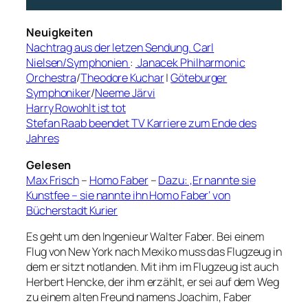
Neuigkeiten
Nachtrag aus der letzen Sendung. Carl
Nielsen/Symphonien
:
Janacek Philharmonic
Orchestra
/
Theodore Kuchar
|
Göteburger
Symphoniker
/
Neeme Järvi
Harry Rowohlt ist tot
Stefan Raab beendet TV Karriere zum Ende des
Jahres
Gelesen
Max Frisch
–
Homo Faber
–
Dazu: ‚Er nannte sie
Kunstfee – sie nannte ihn Homo Faber‘ von
Bücherstadt Kurier
Es geht um den Ingenieur Walter Faber. Bei einem
Flug von New York nach Mexiko muss das Flugzeug in
dem er sitzt notlanden. Mit ihm im Flugzeug ist auch
Herbert Hencke, der ihm erzählt, er sei auf dem Weg
zu einem alten Freund namens Joachim, Faber