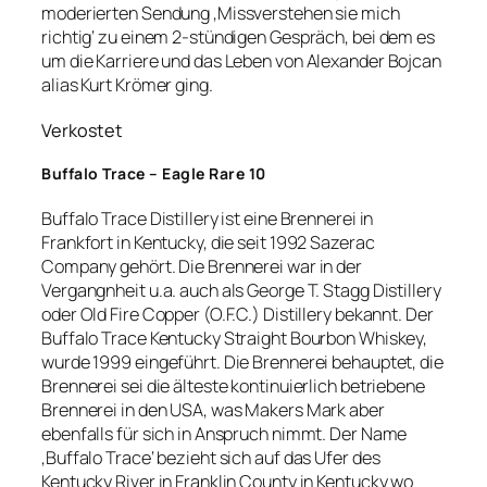
moderierten Sendung ‚Missverstehen sie mich
richtig‘ zu einem 2-stündigen Gespräch, bei dem es
um die Karriere und das Leben von Alexander Bojcan
alias Kurt Krömer ging.
Verkostet
Buffalo Trace – Eagle Rare 10
Buffalo Trace Distillery ist eine Brennerei in
Frankfort in Kentucky, die seit 1992 Sazerac
Company gehört. Die Brennerei war in der
Vergangnheit u.a. auch als George T. Stagg Distillery
oder Old Fire Copper (O.F.C.) Distillery bekannt. Der
Buffalo Trace Kentucky Straight Bourbon Whiskey,
wurde 1999 eingeführt. Die Brennerei behauptet, die
Brennerei sei die älteste kontinuierlich betriebene
Brennerei in den USA, was Makers Mark aber
ebenfalls für sich in Anspruch nimmt. Der Name
‚Buffalo Trace‘ bezieht sich auf das Ufer des
Kentucky River in Franklin County in Kentucky wo