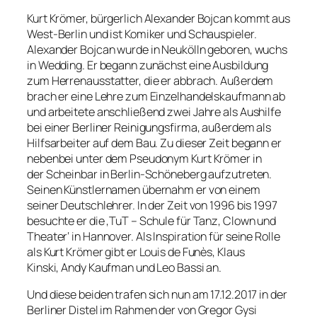
Kurt Krömer, bürgerlich Alexander Bojcan kommt aus
West-Berlin und ist Komiker und Schauspieler.
Alexander Bojcan wurde in Neukölln geboren, wuchs
in Wedding. Er begann zunächst eine Ausbildung
zum Herrenausstatter, die er abbrach. Außerdem
brach er eine Lehre zum Einzelhandelskaufmann ab
und arbeitete anschließend zwei Jahre als Aushilfe
bei einer Berliner Reinigungsfirma, außerdem als
Hilfsarbeiter auf dem Bau. Zu dieser Zeit begann er
nebenbei unter dem Pseudonym Kurt Krömer in
der Scheinbar in Berlin-Schöneberg aufzutreten.
Seinen Künstlernamen übernahm er von einem
seiner Deutschlehrer. In der Zeit von 1996 bis 1997
besuchte er die ‚TuT – Schule für Tanz, Clown und
Theater‘ in Hannover. Als Inspiration für seine Rolle
als Kurt Krömer gibt er Louis de Funès, Klaus
Kinski, Andy Kaufman und Leo Bassi an.
Und diese beiden trafen sich nun am 17.12.2017 in der
Berliner Distel im Rahmen der von Gregor Gysi