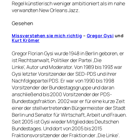
Regel künstlerisch weniger ambitioniert als im nahe
verwandten New Orleans Jazz.
Gesehen
Missverstehen sie mich richtig
–
Gregor Gysi
und
Kurt Krömer
Gregor Florian Gysi wurde 1948 in Berlin geboren, er
ist Rechtsanwalt, Politiker der Partei ‚Die
Linke‘, Autor und Moderator. Von 1989 bis 1993 war
Gysi letzter Vorsitzender der SED-PDS und ihrer
Nachfolgepartei PDS. Er war von 1990 bis 1998
Vorsitzender der Bundestagsgruppe und daran
anschließend bis 2000 Vorsitzender der PDS-
Bundestagsfraktion. 2002 war er für eine kurze Zeit
einer der stellvertretenden Bürgermeister der Stadt
Berlin und Senator für Wirtschaft, Arbeit und Frauen.
Seit 2005 ist Gysi wieder Mitglied des Deutschen
Bundestages. Und dort von 2005 bis 2015
Fraktionsvorsitzender der Fraktion der ‚Die Linke‘.