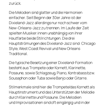
zurück.
Die Melodien sind glatter und die Harmonien
einfacher. Seit Beginn der 30er Jahre ist der
Dixieland-Jazz allerdings nur noch schwer vom
New-Orleans-Jazz zu trennen. Im Laufe der Zeit
spielten Musiker:innen unabhängig von ihrer
Hautfarbe beide Stilrichtungen. Die drei
Hauptströmungen des Dixieland-Jazz sind: Chicago
Style, West Coast Revival und New Orleans
Traditional.
Die typische Besetzung einer Dixieland-Formation
besteht aus Trompete oder Kornett, Klarinette,
Posaune, sowie Schlagzeug, Piano, Kontrabass bzw.
Sousaphon oder Tuba sowie Banjo oder Gitarre.
Stilmerkmale sind hier die Trompete/das Kornett als
Hauptinstrument und das Unterstützen der Melodie
durch Klarinette und Posaune. Die Melodien
und Improvisationen sind oft eingängig und in der