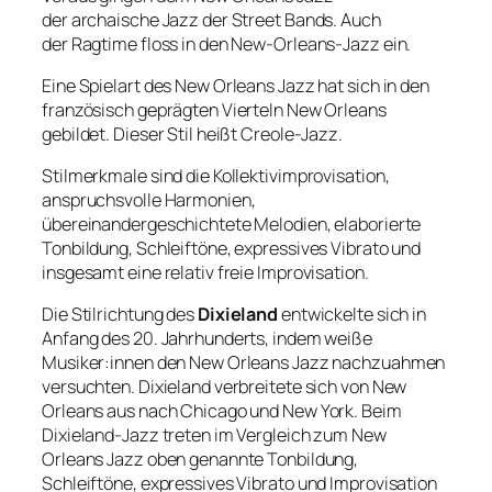
der archaische Jazz der Street Bands. Auch
der Ragtime floss in den New-Orleans-Jazz ein.
Eine Spielart des New Orleans Jazz hat sich in den
französisch geprägten Vierteln New Orleans
gebildet. Dieser Stil heißt Creole-Jazz.
Stilmerkmale sind die Kollektivimprovisation,
anspruchsvolle Harmonien,
übereinandergeschichtete Melodien, elaborierte
Tonbildung, Schleiftöne, expressives Vibrato und
insgesamt eine relativ freie Improvisation.
Die Stilrichtung des
Dixieland
entwickelte sich in
Anfang des 20. Jahrhunderts, indem weiße
Musiker:innen den New Orleans Jazz nachzuahmen
versuchten. Dixieland verbreitete sich von New
Orleans aus nach Chicago und New York. Beim
Dixieland-Jazz treten im Vergleich zum New
Orleans Jazz oben genannte Tonbildung,
Schleiftöne, expressives Vibrato und Improvisation