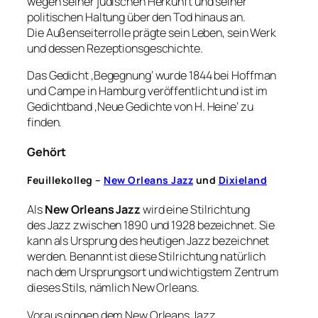
wegen seiner jüdischen Herkunft und seiner
politischen Haltung über den Tod hinaus an.
Die Außenseiterrolle prägte sein Leben, sein Werk
und dessen Rezeptionsgeschichte.
Das Gedicht ‚Begegnung‘ wurde 1844 bei Hoffman
und Campe in Hamburg veröffentlicht und ist im
Gedichtband ‚Neue Gedichte von H. Heine‘ zu
finden.
Gehört
Feuillekolleg –
New Orleans Jazz
und
Dixieland
Als
New Orleans Jazz
wird eine Stilrichtung
des Jazz zwischen 1890 und 1928 bezeichnet. Sie
kann als Ursprung des heutigen Jazz bezeichnet
werden. Benannt ist diese Stilrichtung natürlich
nach dem Ursprungsort und wichtigstem Zentrum
dieses Stils, nämlich New Orleans.
Voraus gingen dem New Orleans Jazz