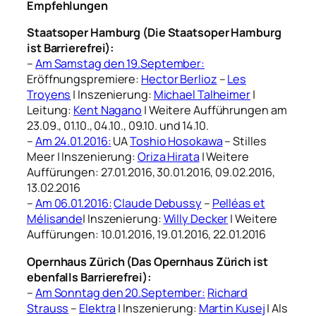
Empfehlungen
Staatsoper Hamburg (Die Staatsoper Hamburg
ist Barrierefrei):
–
Am Samstag den 19.September:
Eröffnungspremiere:
Hector Berlioz
–
Les
Troyens
| Inszenierung:
Michael Talheimer
|
Leitung:
Kent Nagano
| Weitere Aufführungen am
23.09., 01.10., 04.10., 09.10. und 14.10.
–
Am 24.01.2016:
UA
Toshio Hosokawa
– Stilles
Meer | Inszenierung:
Oriza Hirata
| Weitere
Auffürungen: 27.01.2016, 30.01.2016, 09.02.2016,
13.02.2016
–
Am 06.01.2016:
Claude Debussy
–
Pelléas et
Mélisande
| Inszenierung:
Willy Decker
| Weitere
Auffürungen: 10.01.2016, 19.01.2016, 22.01.2016
Opernhaus Zürich (Das Opernhaus Zürich ist
ebenfalls Barrierefrei):
–
Am Sonntag den 20.September:
Richard
Strauss
–
Elektra
| Inszenierung:
Martin Kusej
| Als