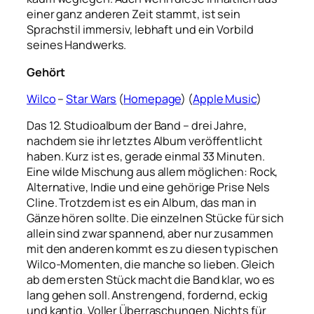
einer ganz anderen Zeit stammt, ist sein
Sprachstil immersiv, lebhaft und ein Vorbild
seines Handwerks.
Gehört
Wilco
–
Star Wars
(
Homepage
) (
Apple Music
)
Das 12. Studioalbum der Band – drei Jahre,
nachdem sie ihr letztes Album veröffentlicht
haben. Kurz ist es, gerade einmal 33 Minuten.
Eine wilde Mischung aus allem möglichen: Rock,
Alternative, Indie und eine gehörige Prise Nels
Cline. Trotzdem ist es ein Album, das man in
Gänze hören sollte. Die einzelnen Stücke für sich
allein sind zwar spannend, aber nur zusammen
mit den anderen kommt es zu diesen typischen
Wilco-Momenten, die manche so lieben. Gleich
ab dem ersten Stück macht die Band klar, wo es
lang gehen soll. Anstrengend, fordernd, eckig
und kantig. Voller Überraschungen. Nichts für