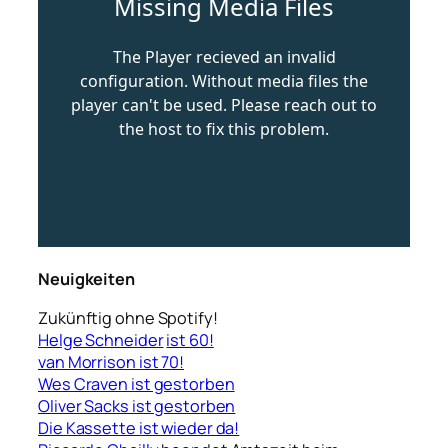
Neuigkeiten
Zukünftig ohne Spotify!
Helge Schneider
ist 60!
van Morrison ist 70!
Wes Craven ist gestorben
Oliver Sacks ist gestorben
Die Kassette ist wieder da!