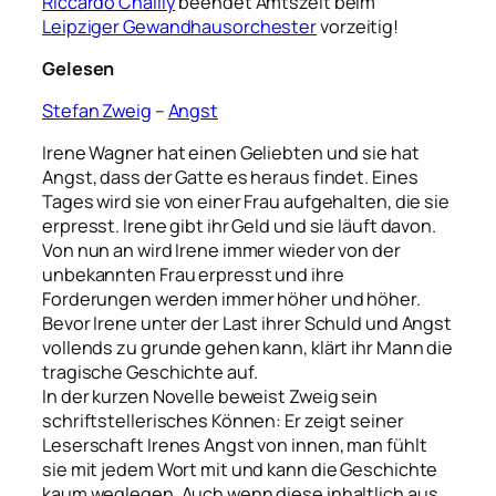
Riccardo Chailly
beendet Amtszeit beim
Leipziger Gewandhausorchester
vorzeitig!
Gelesen
Stefan Zweig
–
Angst
Irene Wagner hat einen Geliebten und sie hat
Angst, dass der Gatte es heraus findet. Eines
Tages wird sie von einer Frau aufgehalten, die sie
erpresst. Irene gibt ihr Geld und sie läuft davon.
Von nun an wird Irene immer wieder von der
unbekannten Frau erpresst und ihre
Forderungen werden immer höher und höher.
Bevor Irene unter der Last ihrer Schuld und Angst
vollends zu grunde gehen kann, klärt ihr Mann die
tragische Geschichte auf.
In der kurzen Novelle beweist Zweig sein
schriftstellerisches Können: Er zeigt seiner
Leserschaft Irenes Angst von innen, man fühlt
sie mit jedem Wort mit und kann die Geschichte
kaum weglegen. Auch wenn diese inhaltlich aus