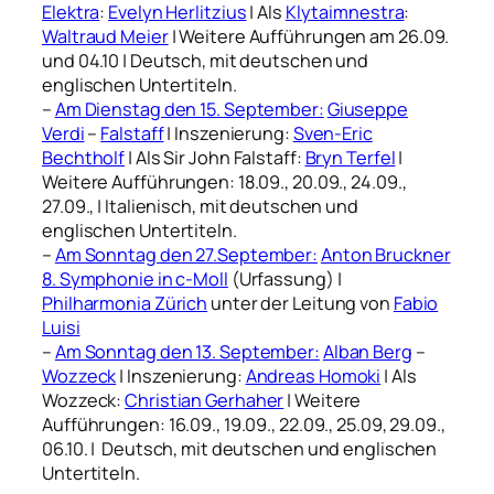
Elektra
:
Evelyn Herlitzius
| Als
Klytaimnestra
:
Waltraud Meier
| Weitere Aufführungen am 26.09.
und 04.10 | Deutsch, mit deutschen und
englischen Untertiteln.
–
Am Dienstag den 15. September:
Giuseppe
Verdi
–
Falstaff
| Inszenierung:
Sven-Eric
Bechtholf
| Als Sir John Falstaff:
Bryn Terfel
|
Weitere Aufführungen: 18.09., 20.09., 24.09.,
27.09., | Italienisch, mit deutschen und
englischen Untertiteln.
–
Am Sonntag den 27.September:
Anton Bruckner
8. Symphonie in c-Moll
(Urfassung) |
Philharmonia Zürich
unter der Leitung von
Fabio
Luisi
–
Am Sonntag den 13. September:
Alban Berg
–
Wozzeck
| Inszenierung:
Andreas Homoki
| Als
Wozzeck:
Christian Gerhaher
| Weitere
Aufführungen: 16.09., 19.09., 22.09., 25.09, 29.09.,
06.10. | Deutsch, mit deutschen und englischen
Untertiteln.